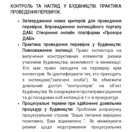
КОНТРОЛЬ ТА НАГЛЯД У БУДІВНИЦТВІ. ПРАКТИКА
ПРОВЕДЕННЯ ПЕРЕВІРОК.
Затвердження нових критеріїв для проведення
перевірок. Впровадження інспекційного порталу
ДАБІ. Створення онлайн платформи «Прозора
ДАБІ»
Практика проведення перевірок у будівництві.
Повноваження інспекції.
Право інспектора на
вилучення конструктивних елементів: ризики
учасників будівництва, можливості їх мінімізації.
Хто має право заходити на перевірку крім
інспекторів. Як ідентифікувати тих, хто приходить
з інспекцією("залучені особи"). Як обмежити
довільний доступ "контролерів" на об'єкт
будівництва. Як оскаржувати протиправні рішення
та дії посадових осіб інспекції в т.ч. в прокуратурі.
Процесуальні терміни при здійсненні дозвільних
процедур у будівництві.
Проблеми розрахунку
процесуальних строків. "Ваше питання вирішено
позитивно, Вам відмовлено...". Як мінімізувати
ризики щодо недотримання процесуальних