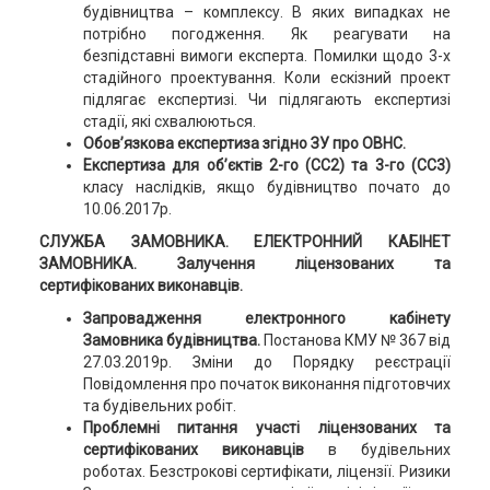
будівництва – комплексу. В яких випадках не
потрібно погодження. Як реагувати на
безпідставні вимоги експерта. Помилки щодо 3-х
стадійного проектування. Коли ескізний проект
підлягає експертизі. Чи підлягають експертизі
стадії, які схвалюються.
Обов’язкова експертиза згідно ЗУ про ОВНС.
Експертиза для об’єктів 2-го (СС2) та 3-го (СС3)
класу наслідків, якщо будівництво почато до
10.06.2017р.
СЛУЖБА ЗАМОВНИКА. ЕЛЕКТРОННИЙ КАБІНЕТ
ЗАМОВНИКА. Залучення ліцензованих та
сертифікованих виконавців.
Запровадження електронного кабінету
Замовника будівництва.
Постанова КМУ № 367 від
27.03.2019р. Зміни до Порядку реєстрації
Повідомлення про початок виконання підготовчих
та будівельних робіт.
Проблемні питання участі ліцензованих та
сертифікованих виконавців
в будівельних
роботах. Безстрокові сертифікати, ліцензії. Ризики