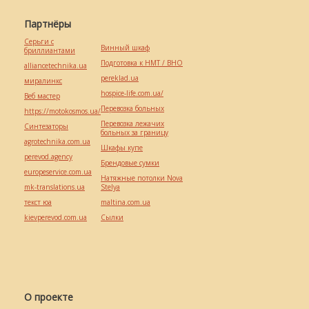
Партнёры
Серьги с
Винный шкаф
бриллиантами
Подготовка к НМТ / ВНО
alliancetechnika.ua
pereklad.ua
миралинкс
hospice-life.com.ua/
Веб мастер
Перевозка больных
https://motokosmos.ua/
Перевозка лежачих
Синтезаторы
больных за границу
agrotechnika.com.ua
Шкафы купе
perevod.agency
Брендовые сумки
europeservice.com.ua
Натяжные потолки Nova
mk-translations.ua
Stelya
текст юа
maltina.com.ua
kievperevod.com.ua
Cылки
О проекте