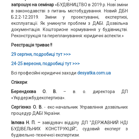
запрошує на семінар
«БУДІВНИЦТВО в 2019 р. Нові зміни
в законодавстві з питань містобудування. Новий ДБН
Б.2.2-12:2019. Зміни у проектуванні, експертизі,
експлуатації. Як уникнути проблем з ДАБІ. Дозвільна
документація. Кошторисне нормування у будівництві.
Реконструкція та перепланування: юридичні аспекти.»
Реєстрація триває !!
29 серпня, подробиці тут >>>
24-25 вересня, подробиці тут >>>
Всі професійні юридичні заходи
desyatka.com.ua
Спікери
:
Берендєєва О. В.
– в. о. директора ДП
«Укрдержбудекспертиза».
Сергієнко О. В.
- екс-начальник Управління дозвільних
процедур ДАБІ України.
Івлєва Н. П. –
завідувач відділу ДП "ДЕРЖАВНИЙ НДІ
БУДІВЕЛЬНИХ КОНСТРУКЦІЙ", судовий експерт з
будівельно-технічної експертизи.