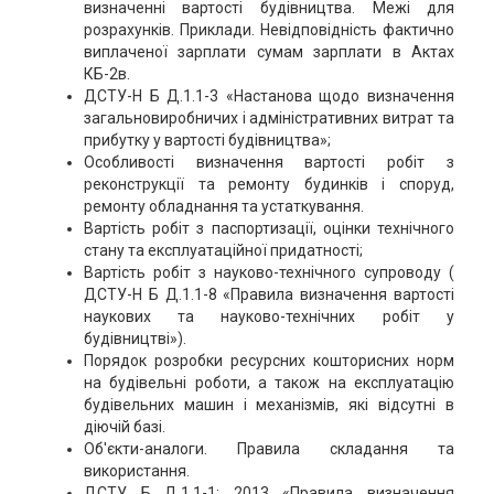
визначенні вартості будівництва. Межі для
розрахунків. Приклади. Невідповідність фактично
виплаченої зарплати сумам зарплати в Актах
КБ-2в.
ДСТУ-Н Б Д.1.1-3 «Настанова щодо визначення
загальновиробничих і адміністративних витрат та
прибутку у вартості будівництва»;
Особливості визначення вартості робіт з
реконструкції та ремонту будинків і споруд,
ремонту обладнання та устаткування.
Вартість робіт з паспортизації, оцінки технічного
стану та експлуатаційної придатності;
Вартість робіт з науково-технічного супроводу (
ДСТУ-Н Б Д.1.1-8 «Правила визначення вартості
наукових та науково-технічних робіт у
будівництві»).
Порядок розробки ресурсних кошторисних норм
на будівельні роботи, а також на експлуатацію
будівельних машин і механізмів, які відсутні в
діючій базі.
Об'єкти-аналоги. Правила складання та
використання.
ДСТУ Б Д.1.1-1: 2013 «Правила визначення