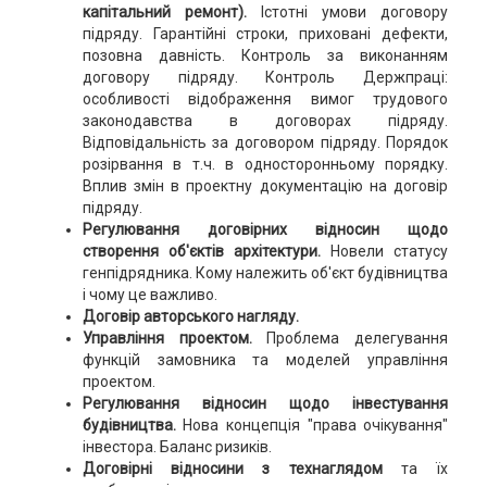
капітальний ремонт).
Істотні умови договору
підряду. Гарантійні строки, приховані дефекти,
позовна давність. Контроль за виконанням
договору підряду. Контроль Держпраці:
особливості відображення вимог трудового
законодавства в договорах підряду.
Відповідальність за договором підряду. Порядок
розірвання в т.ч. в односторонньому порядку.
Вплив змін в проектну документацію на договір
підряду.
Регулювання договірних відносин щодо
створення об'єктів архітектури.
Новели статусу
генпідрядника. Кому належить об'єкт будівництва
і чому це важливо.
Договір авторського нагляду.
Управління проектом.
Проблема делегування
функцій замовника та моделей управління
проектом.
Регулювання відносин щодо інвестування
будівництва.
Нова концепція "права очікування"
інвестора. Баланс ризиків.
Договірні відносини з технаглядом
та їх