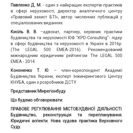
Павленко Д. М.
- один з найкращих експертів-практиків
в сфері нерухомості, директор аналітичного центру
«Правовий захист БТІ», автор численних публікацій у
спеціалізованих виданнях.
Кисіль В. В
. –адвокат, партнер, керівник практики
будівництва та нерухомості ЮФ "КРD-Consulting"- лідер
в сфері будівництва та нерухомості в Україні в 2016р.
(The LEGAL 500 EMEA-2016).. Рекомендований
міжнародним юридичним рейтингом The LEGAL 500
EMEA - 2014.
Кононенко Т. Ю
. – член-кореспондент Академії
Будівництва України, експерт Інжинірингового Центру
КНУБА, один з розробників ДСТУ.
Представник Мінрегіонбуду
.
Що будемо обговорювати:
ПРАВОВЕ РЕГУЛЮВАННЯ МІСТОБУДІВНОЇ ДІЯЛЬНОСТІ.
Будівництво, реконструкція та перепланування.
Юридичні аспекти. Нова судова практика Верховного
Суду.