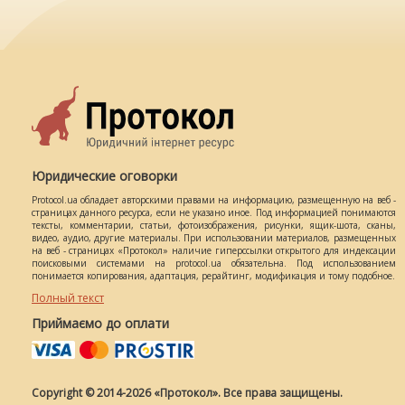
Юридические оговорки
Protocol.ua обладает авторскими правами на информацию, размещенную на веб -
страницах данного ресурса, если не указано иное. Под информацией понимаются
тексты, комментарии, статьи, фотоизображения, рисунки, ящик-шота, сканы,
видео, аудио, другие материалы. При использовании материалов, размещенных
на веб - страницах «Протокол» наличие гиперссылки открытого для индексации
поисковыми системами на protocol.ua обязательна. Под использованием
понимается копирования, адаптация, рерайтинг, модификация и тому подобное.
Полный текст
Приймаємо до оплати
Copyright © 2014-2026 «Протокол». Все права защищены.