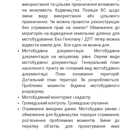
використання та цільове призначення впливають
на можливість будівництва. Позиція ВС щодо
зміни виду використання або цільового
призначення. Чи можна провести реконструкцію
без отримання прав на землю? Обмеження дії
мораторію на відведення земельних ділянок для
містобудування. Без Генплану / ДПТ тепер можна
відвести землю для... Все одно не можна для...
Містобудівна документація. Містобудівна
документація на місцевому рівні. Окремі види
містобудівної документації. Генеральний план
населеного пункту як головний вид містобудівної
документації. План зонування територій.
Детальний план території. Як розробляються.
Проблемні моменти. Відміна містобудівного
розрахунку.
Містобудівний моніторинг і кадастр.
Громадський контроль. Громадські слухання.
Отримання вихідних даних. Містобудівні умови і
обмеження для будівництва: порядок отримання;
роз'яснення проблемних моментів. Зміни до
переліку об’єктів, для проектування яких