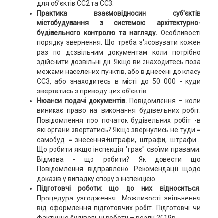
для об’єктів СС2 та СС3.
Практика взаємовідносин суб'єктів
містобудування з системою архітектурно-
будівельного контролю та нагляду.
Особливості
порядку звернення. Що треба з'ясовувати кожен
раз по дозвільним документам коли потрібно
здійснити дозвільні дії. Якщо ви знаходитесь поза
межами населених пунктів, або віднесені до класу
СС3, або знаходитесь в місті до 50 000 - куди
звертатись з приводу цих об'єктів.
Нюанси подачі документів.
Повідомлення – коли
виникає право на виконання будівельних робіт.
Повідомлення про початок будівельних робіт -в
які органи звертатись? Якщо звернулись не туди =
самобуд = знесення+штрафи, штрафи, штрафи...
Що робити якщо інспекція "грає" своїми правами.
Відмова - що робити? Як довести що
Повідомлення відправлено. Рекомендації щодо
доказів у випадку спору з інспекцією.
Підготовчі роботи: що до них відноситься.
Процедура узгодження. Можливості звільнення
від оформлення підготовчих робіт. Підготовчі чи
фактично будівельні роботи – реалії 2019р.