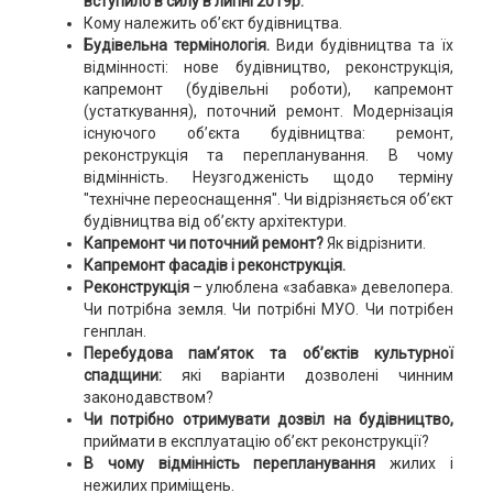
вступило в силу в липні 2019р.
Кому належить об’єкт будівництва.
Будівельна термінологія.
Види будівництва та їх
відмінності: нове будівництво, реконструкція,
капремонт (будівельні роботи), капремонт
(устаткування), поточний ремонт. Модернізація
існуючого об’єкта будівництва: ремонт,
реконструкція та перепланування. В чому
відмінність. Неузгодженість щодо терміну
"технічне переоснащення". Чи відрізняється об’єкт
будівництва від об’єкту архітектури.
Капремонт чи поточний ремонт?
Як відрізнити.
Капремонт фасадів і реконструкція.
Реконструкція
– улюблена «забавка» девелопера.
Чи потрібна земля. Чи потрібні МУО. Чи потрібен
генплан.
Перебудова пам’яток та об’єктів культурної
спадщини:
які варіанти дозволені чинним
законодавством?
Чи потрібно отримувати дозвіл на будівництво,
приймати в експлуатацію об’єкт реконструкції?
В чому відмінність перепланування
жилих і
нежилих приміщень.