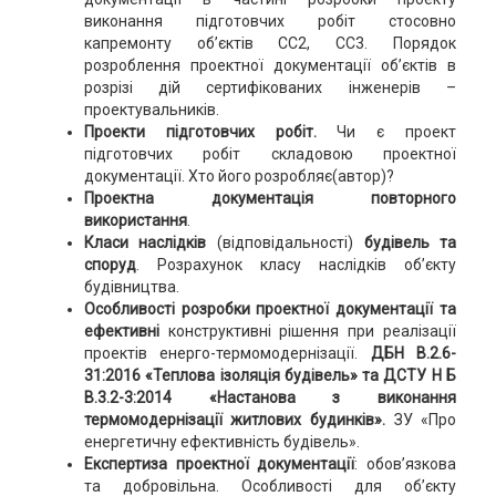
виконання підготовчих робіт стосовно
капремонту об’єктів СС2, СС3. Порядок
розроблення проектної документації об’єктів в
розрізі дій сертифікованих інженерів –
проектувальників.
Проекти підготовчих робіт.
Чи є проект
підготовчих робіт складовою проектної
документації. Хто його розробляє(автор)?
Проектна документація повторного
використання
.
Класи наслідків
(відповідальності)
будівель та
споруд
. Розрахунок класу наслідків об’єкту
будівництва.
Особливості розробки проектної документації та
ефективні
конструктивні рішення при реалізації
проектів енерго-термомодернізації.
ДБН В.2.6-
31:2016 «Теплова ізоляція будівель» та ДСТУ Н Б
В.3.2-3:2014 «Настанова з виконання
термомодернізації житлових будинків».
ЗУ «Про
енергетичну ефективність будівель».
Експертиза проектної документації
: обов’язкова
та добровільна. Особливості для об’єкту