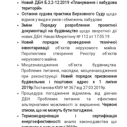
Новий ДБН Б.2.2-12:2019 «Планування і забудова
територій».
Остання судова практика Верховного Суду
щодо
відмов у видачі умов і обмежень забудови.
Зміни Порядку розроблення проектної
документації на будівництво
щодо зворотної дії
нових ДБН. Наказ Мінрегіону № 112 от 17.05.19.
Новий порядок проведення технічної
інвентаризації
об’єктів нерухомого майна.
Перспектива створення Реєстру об’єктів
нерухомого майна.
Місцезнаходження об'єкта будівництва.
Проблемні питання, наслідки, місцезнаходження
при реконструкції .
Новий порядок присвоєння
будівельних і поштових адрес з 1 липня
2019р.
Постанова КМУ № 367 від 27.03.2019р.
Процедура погодження відхилень від діючих
ДБН. Проблемні питання та ефективні
альтернативні можливості їх вирішення
.
Червоні
списки, що не можуть бути погоджені.
Термомодернізація і сертифікація
енергоефективності:
аналіз законодавства що