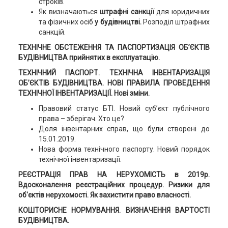
строків.
Як визначаються
штрафні санкції
для юридичних
та фізичних осіб
у будівництві.
Розподіл штрафних
санкцій.
ТЕХНІЧНЕ ОБСТЕЖЕННЯ ТА ПАСПОРТИЗАЦІЯ ОБ’ЄКТІВ
БУДІВНИЦТВА прийнятих в експлуатацію.
ТЕХНІЧНИЙ ПАСПОРТ. ТЕХНІЧНА ІНВЕНТАРИЗАЦІЯ
ОБ’ЄКТІВ БУДІВНИЦТВА. НОВІ ПРАВИЛА ПРОВЕДЕННЯ
ТЕХНІЧНОЇ ІНВЕНТАРИЗАЦІЇ. Нові зміни.
Правовий статус БТІ. Новий суб’єкт публічного
права – зберігач. Хто це?
Доля інвентарних справ, що були створені до
15.01.2019.
Нова форма технічного паспорту. Новий порядок
технічної інвентаризації.
РЕЄСТРАЦІЯ ПРАВ НА НЕРУХОМІСТЬ в 2019р.
Вдосконалення реєстраційних процедур. Ризики для
об'єктів нерухомості. Як захистити право власності.
КОШТОРИСНЕ НОРМУВАННЯ. ВИЗНАЧЕННЯ ВАРТОСТІ
БУДІВНИЦТВА.