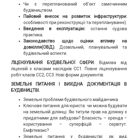
Чи є перепланований об’єкт самочинним
будівництвом.
Пайовий внесок на розвиток інфраструктури:
особливості при реконструкції та переплануванні).
Введення в експлуатацію:
остання судова
практика
.
Законодавство щодо оцінки впливу на
довкілля(ОВД).
Дозвільний, планувальний та
будівельний аспекти.
ЛІЦЕНЗУВАННЯ БУДІВЕЛЬНОЇ СФЕРИ.
Відмова від
ліцензій з класами наслідків СС1. Повне ліцензування
робіт класів СС2, СС3. Нові форми документів.
ЗЕМЕЛЬНІ ПИТАННЯ І ВИХІДНА ДОКУМЕНТАЦІЯ В
БУДІВНИЦТВІ.
Земельні проблеми будівельного майданчика.
Ключове питання для юриста: чи можна будувати
на земельній ділянці. Які титули прав на ділянку є
придатними для забудови? Власність – оренда –
користування – суперфіцій – сервітут.
Емфітевзис?
Земельні питання у будівництві: як вид