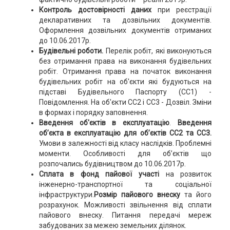
Контроль достовірності даних
при реєстрації
декларативних та дозвільних документів.
Оформлення дозвільних документів отриманих
до 10.06.2017р.
Будівельні роботи.
Перелік робіт, які виконуються
без отримання права на виконання будівельних
робіт. Отримання права на початок виконання
будівельних робіт на об'єкти які будуються на
підставі Будівельного Паспорту (СС1) -
Повідомлення. На об'єкти СС2 і СС3 - Дозвіл. Зміни
в формах і порядку заповнення.
Введення об'єктів в експлуатацію
.
Введення
об’єкта в експлуатацію для об’єктів СС2 та СС3.
Умови в залежності від класу наслідків. Проблемні
моменти. Особливості для об’єктів що
розпочались будівництвом до 10.06.2017р.
Сплата в фонд пайової участі
на розвиток
інженерно-транспортної та соціальної
інфраструктури.
Розмір пайового внеску
та його
розрахунок. Можливості звільнення від сплати
пайового внеску. Питання передачі мереж
забудованих за межею земельних ділянок.