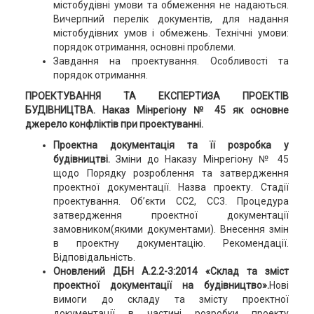
містобудівні умови та обмеження не надаються.
Вичерпний перелік документів, для надання
містобудівних умов і обмежень. Технічні умови:
порядок отримання, основні проблеми.
Завдання на проектування. Особливості та
порядок отримання.
ПРОЕКТУВАННЯ ТА ЕКСПЕРТИЗА ПРОЕКТІВ
БУДІВНИЦТВА. Наказ Мінрегіону № 45 як основне
джерело конфліктів при проектуванні.
Проектна документація та її розробка у
будівництві.
Зміни до Наказу Мінрегіону № 45
щодо Порядку розроблення та затвердження
проектної документації. Назва проекту. Стадії
проектування. Об’єкти СС2, СС3. Процедура
затвердження проектної документації
замовником(якими документами). Внесення змін
в проектну документацію. Рекомендації.
Відповідальність.
Оновлений ДБН А.2.2-3:2014 «Склад та зміст
проектної документації на будівництво».
Нові
вимоги до складу та змісту проектної
документації в частині розробки проекту