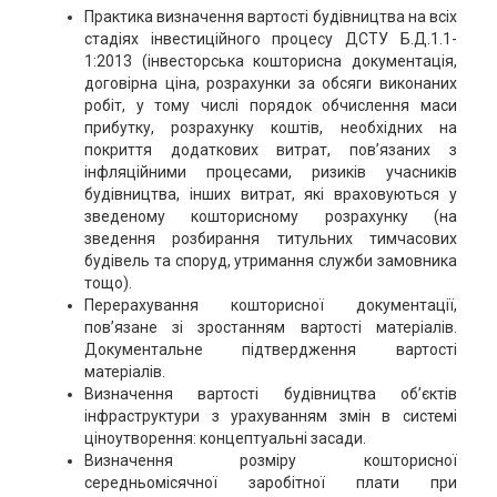
Практика визначення вартості будівництва на всіх
стадіях інвестиційного процесу ДСТУ Б.Д.1.1-
1:2013 (інвесторська кошторисна документація,
договірна ціна, розрахунки за обсяги виконаних
робіт, у тому числі порядок обчислення маси
прибутку, розрахунку коштів, необхідних на
покриття додаткових витрат, пов’язаних з
інфляційними процесами, ризиків учасників
будівництва, інших витрат, які враховуються у
зведеному кошторисному розрахунку (на
зведення розбирання титульних тимчасових
будівель та споруд, утримання служби замовника
тощо).
Перерахування кошторисної документації,
пов’язане зі зростанням вартості матеріалів.
Документальне підтвердження вартості
матеріалів.
Визначення вартості будівництва об’єктів
інфраструктури з урахуванням змін в системі
ціноутворення: концептуальні засади.
Визначення розміру кошторисної
середньомісячної заробітної плати при