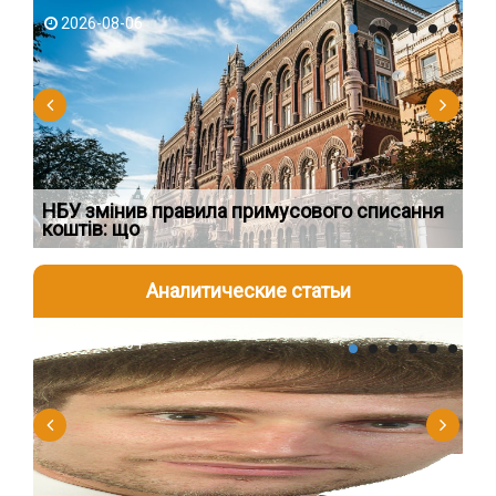
2026-08-06
2
НБУ змінив правила примусового списання
Як
коштів: що
шк
Аналитические статьи
2026-08-04
2