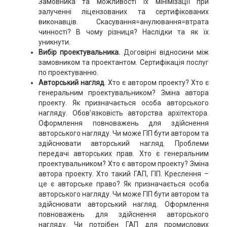
Замовника та можливості їх мінімізації при
залученні ліцензованих та сертифікованих
виконавців. Скасування=анулювання=втрата
чинності? В чому різниця? Наслідки та як їх
уникнути.
Вибір проектувальника.
Договірні відносини між
замовником та проектантом. Сертифікація послуг
по проектуванню.
Авторський нагляд
. Хто є автором проекту? Хто є
генеральним проектувальником? Зміна автора
проекту. Як призначається особа авторського
нагляду. Обов'язковість авторства архітектора.
Оформлення повноважень для здійснення
авторського нагляду. Чи може ГІП бути автором та
здійснювати авторський нагляд. Проблеми
передачі авторських прав. Хто є генеральним
проектувальником? Хто є автором проекту? Зміна
автора проекту. Хто такий ГАП, ГІП. Креслення –
це є авторське право? Як призначається особа
авторського нагляду. Чи може ГІП бути автором та
здійснювати авторський нагляд. Оформлення
повноважень для здійснення авторського
нагляду. Чи потрібен ГАП для промислових