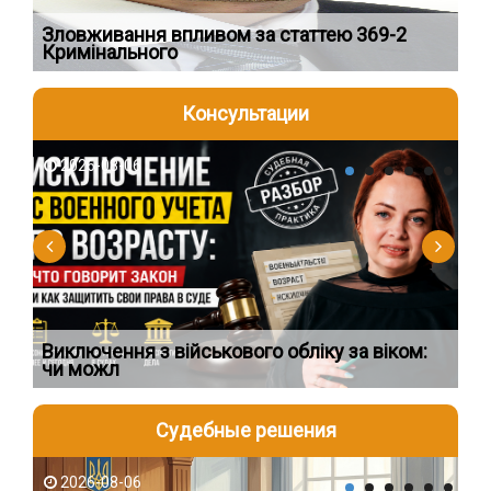
Зловживання впливом за статтею 369-2
Пе
Кримінального
пі
Консультации
2026-08-06
2
Виключення з військового обліку за віком:
Сп
чи можл
ос
Судебные решения
2026-08-06
2