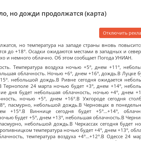
ло, но дожди продолжатся (карта)
Отключить рекл
лжатся, но температура на западе страны вновь повыситс
ется до +18°. Осадки ожидаются местами в западных и севе
ухо и немного облачно. Об этом сообщает Погода УНИАН.
ость. Температура воздуха ночью +5°, днем +11°, небол
льшая облачность. Ночью +6°, днем +16°, дождь.В Луцке б
+15°. небольшой дождь.В Ривне сегодня ожидается небол
В Тернополе 24 марта ночью будет +3°, днем +14°, небол
ие дня будет небольшая облачность, ночью +4°, днем +1
чность, ночью +5°, днем +16°.В Ужгороде сегодня стол
8°, пасмурно, небольшой дождь.В Черновцах в понедельн
ем +15°.В Виннице сегодня будет +5°...+14°, облач
чью будет +5°, днем +13°, небольшая облачность.В Черни
 пасмурно, небольшой дождь.В Черкассах сегодня будет н
Кропивницком температура ночью будет +4°, днем +13°, обл
ачность, температура воздуха +4°...+12°.В Одессе 24 мар