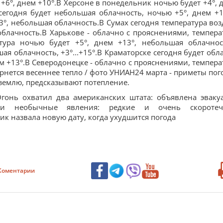
+6°, днем +10°.В Херсоне в понедельник ночью будет +4°, 
сегодня будет небольшая облачность, ночью +5°, днем +1
3°, небольшая облачность.В Сумах сегодня температура воз
облачность.В Харькове - облачно с прояснениями, темпера
тура ночью будет +5°, днем +13°, небольшая облачнос
я облачность, +3°...+15°.В Краматорске сегодня будет обл
м +13°.В Северодонецке - облачно с прояснениями, темпера
ернется весеннее тепло / фото УНИАН24 марта - приметы по
 землю, предсказывают потепление.
Огонь охватил два американских штата: объявлена эваку
ли необычные явления: редкие и очень скоротеч
ик назвала новую дату, когда ухудшится погода
Коментарии