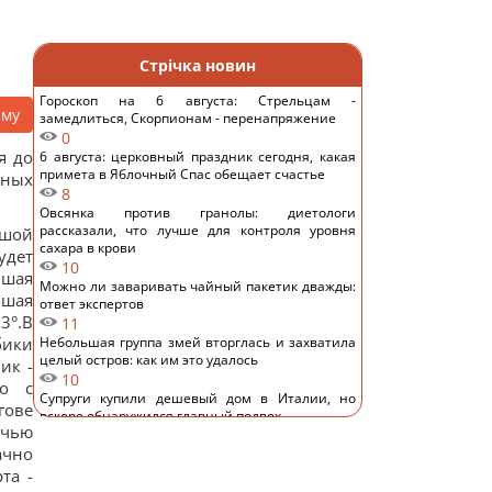
Стрічка новин
Гороскоп на 6 августа: Стрельцам -
аму
замедлиться, Скорпионам - перенапряжение
0
я до
6 августа: церковный праздник сегодня, какая
примета в Яблочный Спас обещает счастье
рных
8
Овсянка против гранолы: диетологи
рассказали, что лучше для контроля уровня
ьшой
сахара в крови
удет
10
ьшая
Можно ли заваривать чайный пакетик дважды:
ьшая
ответ экспертов
3°.В
11
бики
Небольшая группа змей вторглась и захватила
целый остров: как им это удалось
ик -
10
но с
Супруги купили дешевый дом в Италии, но
гове
вскоре обнаружился главный подвох
очью
10
ачно
4 даты рождения самых прощающих людей
12
та -