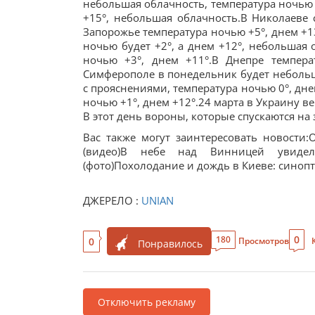
небольшая облачность, температура ночью 
+15°, небольшая облачность.В Николаеве 
Запорожье температура ночью +5°, днем +1
ночью будет +2°, а днем +12°, небольшая 
ночью +3°, днем +11°.В Днепре темпера
Симферополе в понедельник будет небольша
с прояснениями, температура ночью 0°, дне
ночью +1°, днем +12°.24 марта в Украину в
В этот день вороны, которые спускаются на
Вас также могут заинтересовать новости:
(видео)В небе над Винницей увиде
(фото)Похолодание и дождь в Киеве: синопт
ДЖЕРЕЛО :
UNIAN
0
180
0
Просмотров
Понравилось
Отключить рекламу