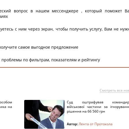
еский вопрос в нашем мессенджере , который поможет В
виях
уетесь с ним через экран, чтобы получить услугу, Вам не нуж
получите самое выгодное предложение
 проблемы по фильтрам, показателям и рейтингу
Смотреть все но
пособом
Суд оштрафував командир
ника на
військової частини за ігноруван
рішення на 66 560 грн
Автор:
Лента от Протокола