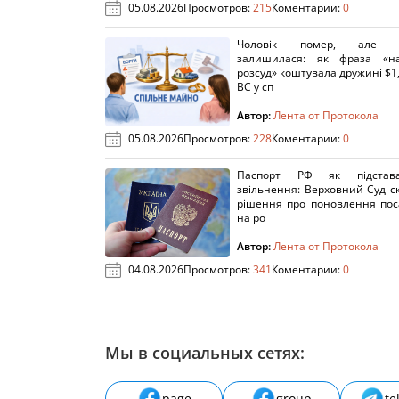
05.08.2026
Просмотров:
215
Коментарии:
0
Чоловік помер, але п
залишилася: як фраза «н
розсуд» коштувала дружині $1,
ВС у сп
Автор:
Лента от Протокола
05.08.2026
Просмотров:
228
Коментарии:
0
Паспорт РФ як підстав
звільнення: Верховний Суд с
рішення про поновлення пос
на ро
Автор:
Лента от Протокола
04.08.2026
Просмотров:
341
Коментарии:
0
Мы в социальных сетях:
page
group
te