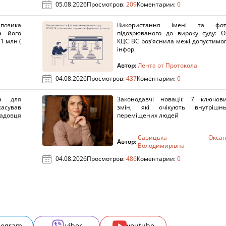
05.08.2026
Просмотров:
209
Коментарии:
0
озика
Використання імені та фот
а його
підозрюваного до вироку суду: 
1 млн (
КЦС ВС роз’яснила межі допустимо
інфор
Автор:
Лента от Протокола
04.08.2026
Просмотров:
437
Коментарии:
0
а для
Законодавчі новації: 7 ключов
касував
змін, які очікують внутрішн
адовця
переміщених людей
Савицька Оксан
Автор:
Володимирівна
04.08.2026
Просмотров:
486
Коментарии:
0
legram
viber
youtube