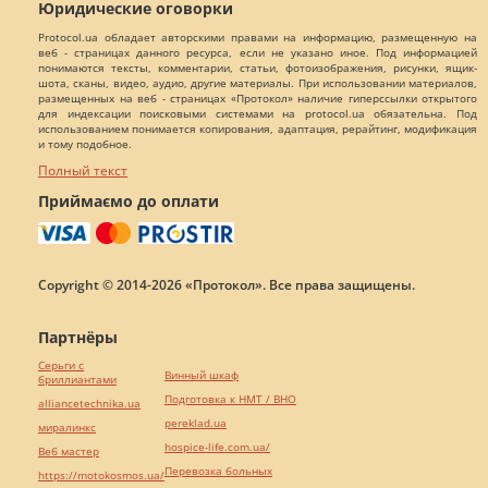
Юридические оговорки
Protocol.ua обладает авторскими правами на информацию, размещенную на
веб - страницах данного ресурса, если не указано иное. Под информацией
понимаются тексты, комментарии, статьи, фотоизображения, рисунки, ящик-
шота, сканы, видео, аудио, другие материалы. При использовании материалов,
размещенных на веб - страницах «Протокол» наличие гиперссылки открытого
для индексации поисковыми системами на protocol.ua обязательна. Под
использованием понимается копирования, адаптация, рерайтинг, модификация
и тому подобное.
Полный текст
Приймаємо до оплати
Copyright © 2014-2026 «Протокол». Все права защищены.
Партнёры
Серьги с
Винный шкаф
бриллиантами
Подготовка к НМТ / ВНО
alliancetechnika.ua
pereklad.ua
миралинкс
hospice-life.com.ua/
Веб мастер
Перевозка больных
https://motokosmos.ua/