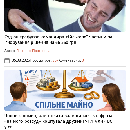
Суд оштрафував командира військової частини за
ігнорування рішення на 66 560 грн
Автор:
Лента от Протокола
05.08.2026
Просмотров:
367
Коментарии:
0
Чоловік помер, але позика залишилася: як фраза
«на його розсуд» коштувала дружині $1,1 млн ( ВС
у сп