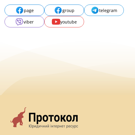
page
group
telegram
viber
youtube