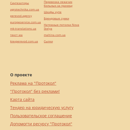
Перевозка лежачих
Синтезаторы
больных за границу
agrotechnika.com.ua
Шкафы купе
perevod.agency
Брендовые сумки
europeservice.com.ua
Натяжные потолки Nova
mk-translations.ua
Stelya
текст юа
maltina.com.ua
kievperevod.com.ua
Cылки
О проекте
Реклама на "Протокол"
"Протокол" без реклами!
Карта сайта
Тендер на юридическую услугу
Пользовательское соглашение
Допомогти ресурсу "Протокол"