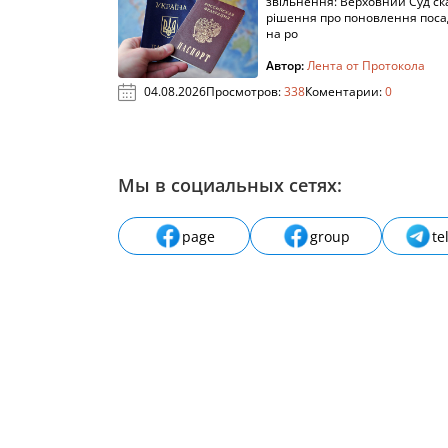
звільнення: Верховний Суд ск
рішення про поновлення пос
на ро
Автор:
Лента от Протокола
04.08.2026
Просмотров:
338
Коментарии:
0
Мы в социальных сетях:
page
group
te