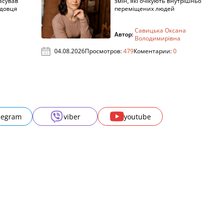
асував
змін, які очікують внутрішньо
адовця
переміщених людей
Савицька Оксана
Автор:
Володимирівна
04.08.2026
Просмотров:
479
Коментарии:
0
legram
viber
youtube