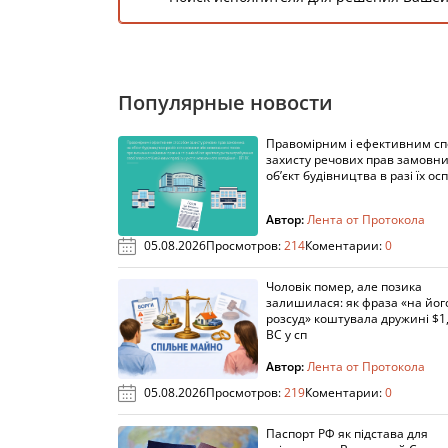
Популярные новости
Правомірним і ефективним с
захисту речових прав замовни
об’єкт будівництва в разі їх осп
Автор:
Лента от Протокола
05.08.2026
Просмотров:
214
Коментарии:
0
Чоловік помер, але позика
залишилася: як фраза «на йог
розсуд» коштувала дружині $1,
ВС у сп
Автор:
Лента от Протокола
05.08.2026
Просмотров:
219
Коментарии:
0
Паспорт РФ як підстава для