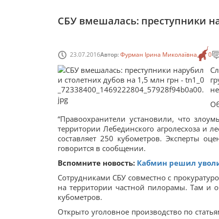
СБУ вмешалась: преступники на
23.07.2016
Автор:
Фурман Ірина Миколаївна
0
Сл
г
не
Об
“Правоохранители установили, что злоу
территории Лебединского агролесхоза и л
составляет 250 кубометров. Эксперты оце
говорится в сообщении.
Вспомните новость:
Кабмин решил уволит
Сотрудниками СБУ совместно с прокуратур
на территории частной пилорамы. Там и 
кубометров.
Открыто уголовное производство по статья