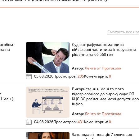
Смотреть все но
пособом
Суд оштрафував командира
ка на
військової частини за ігнорування
рішення на 66 560 грн
Автор:
Лента от Протокола
05.08.2026
Просмотров:
205
Коментарии:
0
Використання імені та фото
о
підозрюваного до вироку суду: ОП
1 млн (
КЦС ВС роз’яснила межі допустимог
інфор
Автор:
Лента от Протокола
04.08.2026
Просмотров:
431
Коментарии:
0
Законодавчі новації: 7 ключових