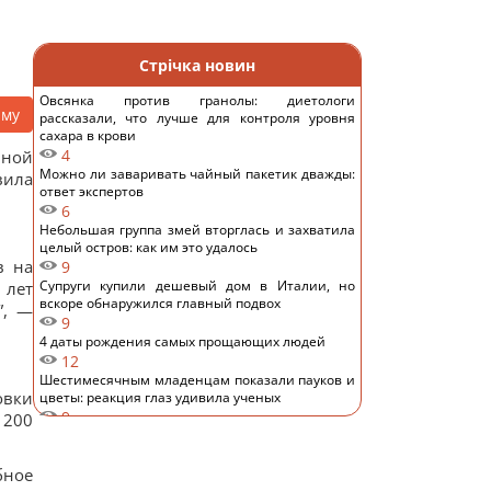
Стрічка новин
Овсянка против гранолы: диетологи
аму
рассказали, что лучше для контроля уровня
сахара в крови
4
пной
Можно ли заваривать чайный пакетик дважды:
вила
ответ экспертов
6
Небольшая группа змей вторглась и захватила
целый остров: как им это удалось
в на
9
Супруги купили дешевый дом в Италии, но
 лет
вскоре обнаружился главный подвох
”, —
9
4 даты рождения самых прощающих людей
12
Шестимесячным младенцам показали пауков и
овки
цветы: реакция глаз удивила ученых
9
 200
Над Землей появилась Оленья Луна: как это
повлияет на знаки зодиака
12
бное