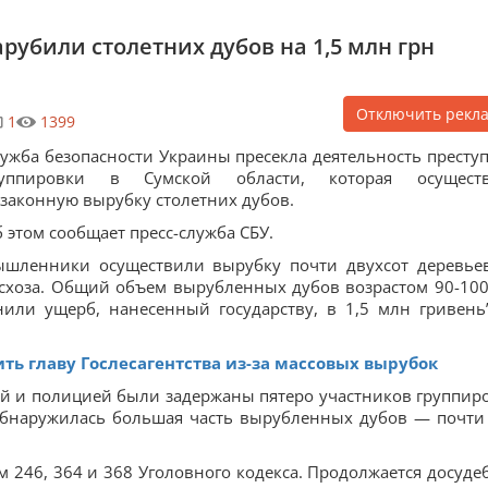
рубили столетних дубов на 1,5 млн грн
Отключить рекл
1
1399
ужба безопасности Украины пресекла деятельность престу
руппировки в Сумской области, которая осущест
законную вырубку столетних дубов.
 этом сообщает пресс-служба СБУ.
мышленники осуществили вырубку почти двухсот деревье
есхоза. Общий объем вырубленных дубов возрастом 90-100
нили ущерб, нанесенный государству, в 1,5 млн гривень
ь главу Гослесагентства из-за массовых вырубок
ой и полицией были задержаны пятеро участников группир
обнаружилась большая часть вырубленных дубов — почти
м 246, 364 и 368 Уголовного кодекса. Продолжается досуде