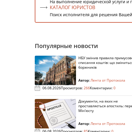
На выполнение юридической услуги и 
КАТАЛОГ ЮРИСТОВ
Поиск исполнителя для решения Вашей
Популярные новости
НБУ змінив правила примусов
списання коштів: що змінитьс
боржників
Автор:
Лента от Протокола
06.08.2026
Просмотров:
266
Коментарии:
0
Документи, на яких не
проставляється апостиль: пере
Мін’юсту
Автор:
Лента от Протокола
06.08.2026
Просмотров:
85
Коментарии:
0