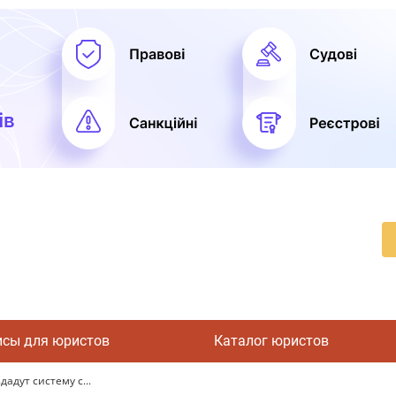
исы для юристов
Каталог юристов
адут систему с...