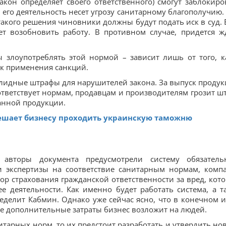
акон определяет своего ответственного) смогут заблокиро
о его деятельность несет угрозу санитарному благополучию.
акого решения чиновники должны будут подать иск в суд. 
ет возобновить работу. В противном случае, придется ж
 злоупотреблять этой нормой – зависит лишь от того, к
к применения санкций.
солидные штрафы для нарушителей закона. За выпуск продук
ответствует нормам, продавцам и производителям грозит ш
анной продукции.
 мешает бизнесу проходить украинскую таможню
 авторы документа предусмотрели систему обязатель
ии экспертизы на соответствие санитарным нормам, комп
р страхования гражданской ответственности за вред, кот
е деятельности. Как именно будет работать система, а т
делит Кабмин. Однако уже сейчас ясно, что в конечном и
все дополнительные затраты бизнес возложит на людей.
итарных норм, то их предстоит разработать и утвердить но