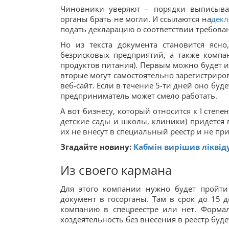
Чиновники уверяют – порядки выписыва
органы брать не могли. И ссылаются на
дек
подать декларацию о соответствии требова
Но из текста документа становится ясн
безрисковых предприятий, а также компа
продуктов питания). Первым можно будет и 
вторые могут самостоятельно зарегистриро
веб-сайт. Если в течение 5-ти дней оно буд
предприниматель может смело работать.
А вот бизнесу, который относится к I степ
детские сады и школы, клиники) придется 
их не внесут в специальный реестр и не п
Згадайте новину:
Кабмін вирішив ліквід
Из своего кармана
Для этого компании нужно будет пройти
документ в госорганы. Там в срок до 15 
компанию в спецреестре или нет. Форма
хоздеятельность без внесения в реестр буде