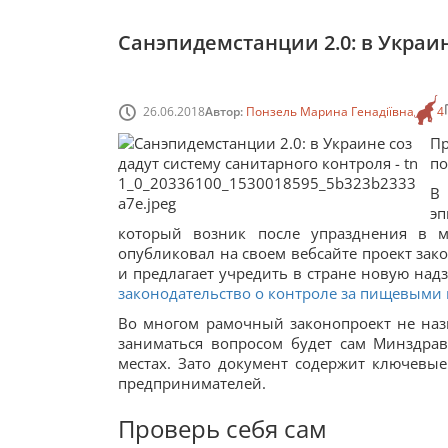
Санэпидемстанции 2.0: в Украи
26.06.2018
Автор:
Понзель Марина Генадіївна
4
П
по
В 
э
который возник после упразднения в 
опубликовал на своем вебсайте проект зак
и предлагает учредить в стране новую над
законодательство о контроле за пищевыми
Во многом рамочный законопроект не назы
заниматься вопросом будет сам Минздрав
местах. Зато документ содержит ключевы
предпринимателей.
Проверь себя сам