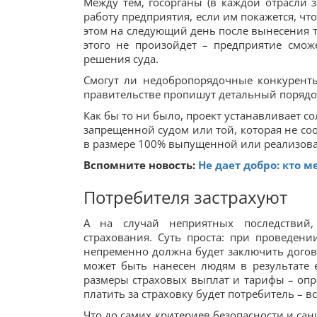
Между тем, госорганы (в каждой отрасли з
работу предприятия, если им покажется, чт
этом на следующий день после вынесения т
этого не произойдет – предприятие смож
решения суда.
Смогут ли недобропорядочные конкуренты
правительстве пропишут детальный порядо
Как бы то ни было, проект устанавливает 
запрещенной судом или той, которая не со
в размере 100% выпущенной или реализов
Вспомните новость:
Не дает добро: кто
Потребителя застрахуют
А на случай неприятных последствий,
страхования. Суть проста: при проведен
непременно должна будет заключить догово
может быть нанесен людям в результате е
размеры страховых выплат и тарифы – опре
платить за страховку будет потребитель – 
Что до самих критериев безопасности и сан