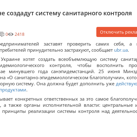
не создадут систему санитарного контроля
Отключить рекл
0
2418
редпринимателей заставят проверить самих себя, а 
требителей принудительно застрахуют
,
сообщает
ubr.ua
.
Украине хотят создать всеобъемлющую систему санита
пидемиологического контроля, чтобы восполнить про
мае минувшего года санэпидемстанций. 25 июня Минз
она «О санитарно-эпидемиологическом благополучии», кот
зорную систему. Она должна будет дополнить уже
действу
 продуктами
.
вает конкретных ответственных за это самое благополуч
, а также органы исполнительной власти: центральные 
е принципы реализации системы контроля над деятельно