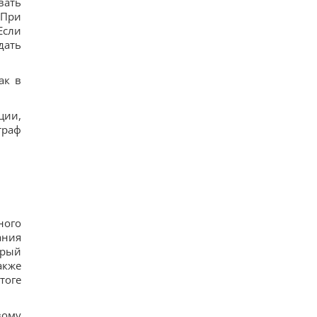
вать
 При
Если
дать
ак в
ции,
траф
ного
ания
орый
акже
тоге
вому