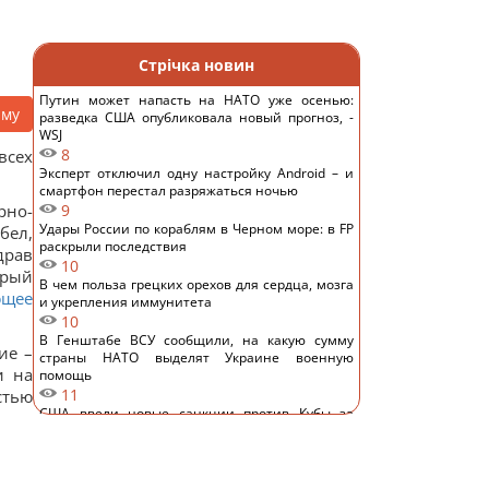
Стрічка новин
Путин может напасть на НАТО уже осенью:
аму
разведка США опубликовала новый прогноз, -
WSJ
8
всех
Эксперт отключил одну настройку Android – и
смартфон перестал разряжаться ночью
рно-
9
Удары России по кораблям в Черном море: в FP
бел,
раскрыли последствия
драв
10
орый
В чем польза грецких орехов для сердца, мозга
ющее
и укрепления иммунитета
10
В Генштабе ВСУ сообщили, на какую сумму
ие –
страны НАТО выделят Украине военную
и на
помощь
11
стью
США ввели новые санкции против Кубы за
сотрудничество с Китаем и РФ, – Bloomberg
14
Одна настройка, которую стоит изменить всем
владельцам новых телевизоров