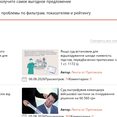
получите самое выгодное предложение
 проблемы по фильтрам, показателям и рейтингу
Смотреть все но
ого
Якщо суд встановив для
я для
відшкодування шкоди наявність
підстав, передбачених приписами ч
1 ст. 1172 Ц
Автор:
Лента от Протокола
06.08.2026
Просмотров:
74
Коментарии:
0
Суд оштрафував командира
лік від
військової частини за ігнорування
рішення на 66 560 грн
Автор:
Лента от Протокола
05.08.2026
Просмотров:
368
Коментарии:
0