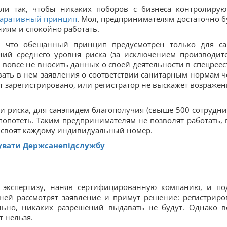
ли так, чтобы никаких поборов с бизнеса контролиру
ларативный принцип
. Мол, предпринимателям достаточно б
ниям и спокойно работать.
о, что обещанный принцип предусмотрен только для с
ний среднего уровня риска (за исключением производит
вовсе не вносить данных о своей деятельности в спецреест
вать в нем заявления о соответствии санитарным нормам ч
ет зарегистрировано, или регистратор не выскажет возражен
ени риска, для санэпидем благополучия (свыше 500 сотрудни
попотеть. Таким предпринимателям не позволят работать, 
рисвоят каждому индивидуальный номер.
увати Держсанепідслужбу
 экспертизу, наняв сертифицированную компанию, и по
дней рассмотрят заявление и примут решение: регистриро
льно, никаких разрешений выдавать не будут. Однако в
т нельзя.