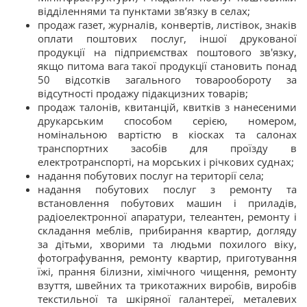
відділеннями та пунктами зв’язку в селах;
продаж газет, журналів, конвертів, листівок, знаків
оплати поштових послуг, іншої друкованої
продукції на підприємствах поштового зв'язку,
якщо питома вага такої продукції становить понад
50 відсотків загального товарообороту за
відсутності продажу підакцизних товарів;
продаж талонів, квитанцій, квитків з нанесеними
друкарським способом серією, номером,
номінальною вартістю в кіосках та салонах
транспортних засобів для проїзду в
електротранспорті, на морських і річкових суднах;
надання побутових послуг на території села;
надання побутових послуг з ремонту та
встановлення побутових машин і приладів,
радіоелектронної апаратури, телеантен, ремонту і
складання меблів, прибирання квартир, догляду
за дітьми, хворими та людьми похилого віку,
фотографування, ремонту квартир, приготування
їжі, прання білизни, хімічного чищення, ремонту
взуття, швейних та трикотажних виробів, виробів
текстильної та шкіряної галантереї, металевих