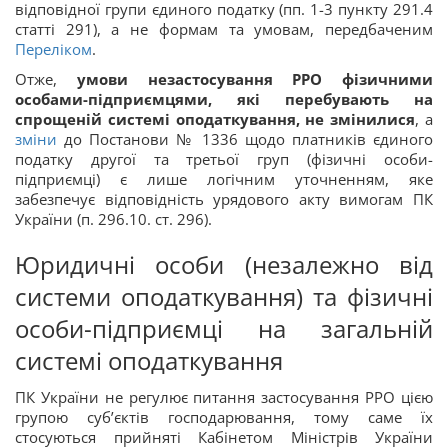
відповідної групи єдиного податку (пп. 1-3 пункту 291.4
статті 291), а не формам та умовам, передбаченим
Переліком
.
Отже,
умови незастосування РРО фізичними
особами-підприємцями, які перебувають на
спрощеній системі оподаткування, не змінилися
, а
зміни
до Постанови № 1336 щодо платників єдиного
податку другої та третьої груп (фізичні особи-
підприємці) є лише логічним уточненням, яке
забезпечує відповідність урядового акту вимогам ПК
України (п. 296.10. ст. 296).
Юридичні особи (незалежно від
системи оподаткування) та фізичні
особи-підприємці на загальній
системі оподаткування
ПК України не регулює питання застосування РРО цією
групою суб’єктів господарювання, тому саме їх
стосуються прийняті Кабінетом Міністрів України