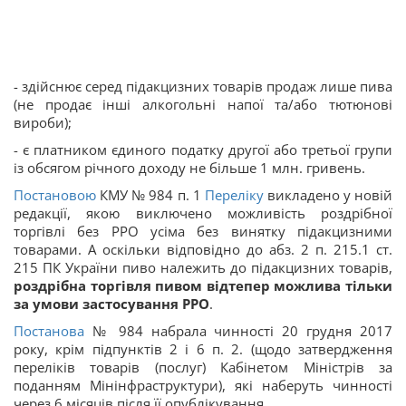
- здійснює серед підакцизних товарів продаж лише пива
(не продає інші алкогольні напої та/або тютюнові
вироби);
- є платником єдиного податку другої або третьої групи
із обсягом річного доходу не більше 1 млн. гривень.
Постановою
КМУ № 984 п. 1
Переліку
викладено у новій
редакції, якою виключено можливість роздрібної
торгівлі без РРО усіма без винятку підакцизними
товарами. А оскільки відповідно до абз. 2 п. 215.1 ст.
215 ПК України пиво належить до підакцизних товарів,
роздрібна торгівля пивом відтепер можлива тільки
за умови застосування РРО
.
Постанова
№ 984 набрала чинності 20 грудня 2017
року, крім підпунктів 2 і 6 п. 2. (щодо затвердження
переліків товарів (послуг) Кабінетом Міністрів за
поданням Мінінфраструктури), які наберуть чинності
через 6 місяців після її опублікування.