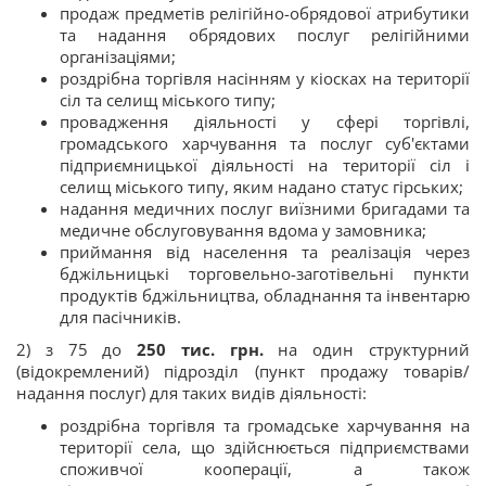
продаж предметів релігійно-обрядової атрибутики
та надання обрядових послуг релігійними
організаціями;
роздрібна торгівля насінням у кіосках на території
сіл та селищ міського типу;
провадження діяльності у сфері торгівлі,
громадського харчування та послуг суб'єктами
підприємницької діяльності на території сіл і
селищ міського типу, яким надано статус гірських;
надання медичних послуг виїзними бригадами та
медичне обслуговування вдома у замовника;
приймання від населення та реалізація через
бджільницькі торговельно-заготівельні пункти
продуктів бджільництва, обладнання та інвентарю
для пасічників.
2) з 75 до
250 тис. грн.
на один структурний
(відокремлений) підрозділ (пункт продажу товарів/
надання послуг) для таких видів діяльності:
роздрібна торгівля та громадське харчування на
території села, що здійснюється підприємствами
споживчої кооперації, а також