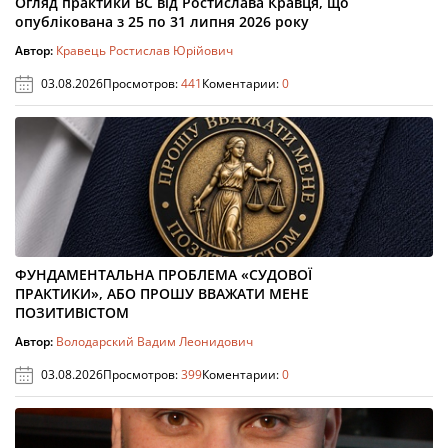
Огляд практики ВС від Ростислава Кравця, що
опублікована з 25 по 31 липня 2026 року
Автор:
Кравець Ростислав Юрійович
03.08.2026
Просмотров:
441
Коментарии:
0
ФУНДАМЕНТАЛЬНА ПРОБЛЕМА «СУДОВОЇ
ПРАКТИКИ», АБО ПРОШУ ВВАЖАТИ МЕНЕ
ПОЗИТИВІСТОМ
Автор:
Володарский Вадим Леонидович
03.08.2026
Просмотров:
399
Коментарии:
0