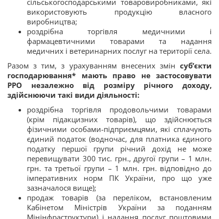
сільськогосподарськими товаровиробниками, які
використовують продукцію власного
виробництва;
роздрібна торгівля медичними і
фармацевтичними товарами та надання
медичних і ветеринарних послуг на території села.
Разом з тим, з урахуванням внесених змін
cуб’єкти
господарювання* мають право не застосовувати
РРО незалежно від розміру річного доходу,
здійснюючи такі види діяльності:
роздрібна торгівля продовольчими товарами
(крім підакцизних товарів), що здійснюється
фізичними особами-підприємцями, які сплачують
єдиний податок (водночас, для платника єдиного
податку першої групи річний дохід не може
перевищувати 300 тис. грн., другої групи – 1 млн.
грн. та третьої групи – 1 млн. грн. відповідно до
імперативних норм ПК України, про що уже
зазначалося вище);
продаж товарів (за переліком, встановленим
Кабінетом Міністрів України за поданням
Мінінфраструктури) і надання послуг поштовими