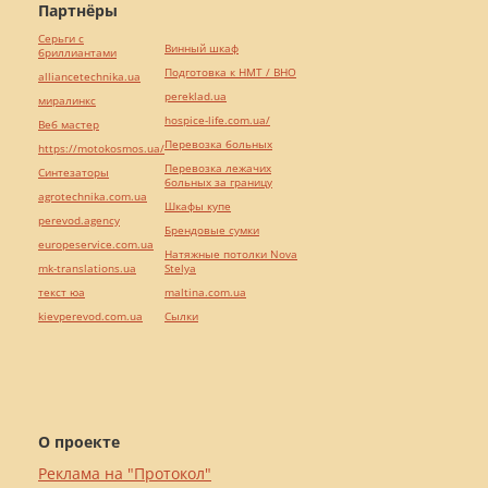
Партнёры
Серьги с
Винный шкаф
бриллиантами
Подготовка к НМТ / ВНО
alliancetechnika.ua
pereklad.ua
миралинкс
hospice-life.com.ua/
Веб мастер
Перевозка больных
https://motokosmos.ua/
Перевозка лежачих
Синтезаторы
больных за границу
agrotechnika.com.ua
Шкафы купе
perevod.agency
Брендовые сумки
europeservice.com.ua
Натяжные потолки Nova
mk-translations.ua
Stelya
текст юа
maltina.com.ua
kievperevod.com.ua
Cылки
О проекте
Реклама на "Протокол"