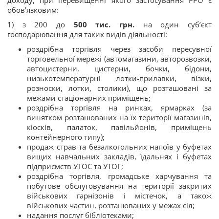
доходу, при перевищенні якого застосування РРО є
обов'язковим:
1) з 200 до
500 тис. грн.
на один суб’єкт
господарювання для таких видів діяльності:
роздрібна торгівля через засоби пересувної
торговельної мережі (автомагазини, авторозвозки,
автоцистерни, цистерни, бочки, бідони,
низькотемпературні лотки-прилавки, візки,
розноски, лотки, столики), що розташовані за
межами стаціонарних приміщень;
роздрібна торгівля на ринках, ярмарках (за
винятком розташованих на їх території магазинів,
кіосків, палаток, павільйонів, приміщень
контейнерного типу);
продаж страв та безалкогольних напоїв у буфетах
вищих навчальних закладів, їдальнях і буфетах
підприємств УТОС та УТОГ;
роздрібна торгівля, громадське харчування та
побутове обслуговування на території закритих
військових гарнізонів і містечок, а також
військових частин, розташованих у межах сіл;
надання послуг бібліотеками;