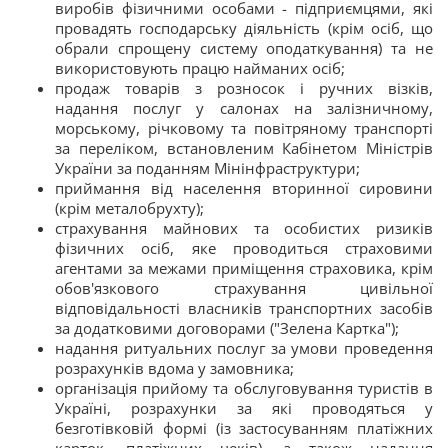
виробів фізичними особами - підприємцями, які
провадять господарську діяльність (крім осіб, що
обрали спрощену систему оподаткування) та не
використовують працю найманих осіб;
продаж товарів з розносок і ручних візків,
надання послуг у салонах на залізничному,
морському, річковому та повітряному транспорті
за переліком, встановленим Кабінетом Міністрів
України за поданням Мінінфраструктури;
приймання від населення вторинної сировини
(крім металобрухту);
страхування майнових та особистих ризиків
фізичних осіб, яке проводиться страховими
агентами за межами приміщення страховика, крім
обов'язкового страхування цивільної
відповідальності власників транспортних засобів
за додатковими договорами ("Зелена Картка");
надання ритуальних послуг за умови проведення
розрахунків вдома у замовника;
організація прийому та обслуговування туристів в
Україні, розрахунки за які проводяться у
безготівковій формі (із застосуванням платіжних