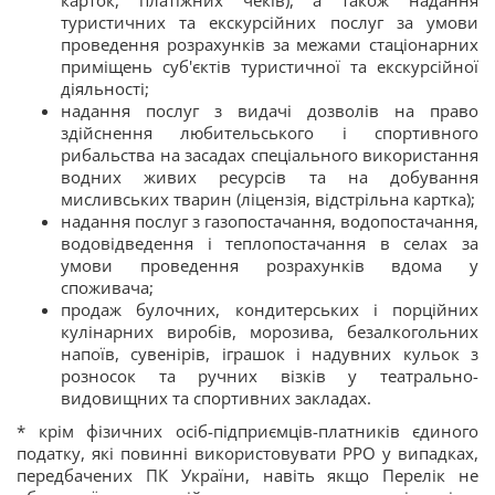
карток, платіжних чеків), а також надання
туристичних та екскурсійних послуг за умови
проведення розрахунків за межами стаціонарних
приміщень суб'єктів туристичної та екскурсійної
діяльності;
надання послуг з видачі дозволів на право
здійснення любительського і спортивного
рибальства на засадах спеціального використання
водних живих ресурсів та на добування
мисливських тварин (ліцензія, відстрільна картка);
надання послуг з газопостачання, водопостачання,
водовідведення і теплопостачання в селах за
умови проведення розрахунків вдома у
споживача;
продаж булочних, кондитерських і порційних
кулінарних виробів, морозива, безалкогольних
напоїв, сувенірів, іграшок і надувних кульок з
розносок та ручних візків у театрально-
видовищних та спортивних закладах.
* крім фізичних осіб-підприємців-платників єдиного
податку, які повинні використовувати РРО у випадках,
передбачених ПК України, навіть якщо Перелік не