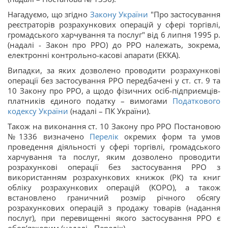
Нагадуємо, що згідно
Закону України
"Про застосування
реєстраторів розрахункових операцій у сфері торгівлі,
громадського харчування та послуг" від 6 липня 1995 р.
(надалі - Закон про РРО) до РРО належать, зокрема,
електронні контрольно-касові апарати (ЕККА).
Випадки, за яких дозволено проводити розрахункові
операції без застосування РРО передбачені у ст. ст. 9 та
10 Закону про РРО, а щодо фізичних осіб-підприємців-
платників єдиного податку – вимогами
Податкового
кодексу України
(надалі – ПК України).
Також на виконання ст. 10 Закону про РРО Постановою
№1336 визначено
Перелік
окремих форм та умов
проведення діяльності у сфері торгівлі, громадського
харчування та послуг, яким дозволено проводити
розрахункові операції без застосування РРО з
використанням розрахункових книжок (РК) та книг
обліку розрахункових операцій (КОРО), а також
встановлено граничний розмір річного обсягу
розрахункових операцій з продажу товарів (надання
послуг), при перевищенні якого застосування РРО є