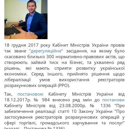
18 грудня 2017 року Кабінет Міністрів України провів
так зване
"дерегуляційне"
засідання, на якому було
скасовано близько 300 нормативно-правових актів, що
створюють зайвий тиск на бізнес, та ухвалено ряд
рішень, які мають сприяти розвитку української
економіки. Серед іншого, прийнято рішення щодо
лібералізації умов використання реєстраторів
розрахункових операцій (РРО).
Так,
постановою
Кабінету Міністрів України від
18.12.2017р. № 984 внесено ряд змін до
постанови
Кабінету Міністрів від 23.08.2000р. № 1336 "Про
забезпечення реалізації статті 10 Закону України "Про
застосування реєстраторів розрахункових операцій у
сфері торгівлі, громадського харчування та послуг"
(надалі – Постанова № 1336).