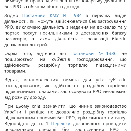
обмежує їх право здійснювати господарську діяльність
без РРО за обсягом річного доходу.
Згідно
Постанови КМУ № 984
з переліку видів
діяльності, які можуть здійснюватися без застосування
РРО, виключено діяльність з надання на вокзалах та у
портах послуг носильниками з доставлення багажу
пасажирів, а також діяльність з реалізації білетів
державних лотерей.
Окрім того, відтепер дія
Постанови №1336
не
поширюється на суб’єктів господарювання, що
здійснюють роздрібну торгівлю підакцизними
товарами.
Відтак, встановлюється вимога для усіх суб’єктів
господарювання, які здійснюють роздрібну торгівлю
підакцизними товарами, застосовувати РРО незалежно
від розміру доходу.
При цьому слід зазначити, що чинне законодавство
України і раніше не дозволяло роздрібну торгівлю
підакцизними напоями без РРО, крім єдиного винятку.
Відповідно до п. 1
Переліку
дозволялося проводити
розрахункові операції без застосування РРО з