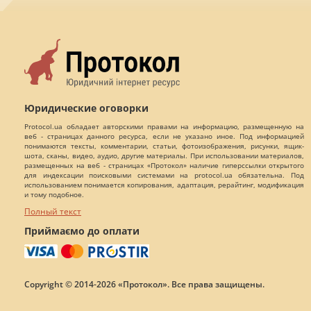
Юридические оговорки
Protocol.ua обладает авторскими правами на информацию, размещенную на
веб - страницах данного ресурса, если не указано иное. Под информацией
понимаются тексты, комментарии, статьи, фотоизображения, рисунки, ящик-
шота, сканы, видео, аудио, другие материалы. При использовании материалов,
размещенных на веб - страницах «Протокол» наличие гиперссылки открытого
для индексации поисковыми системами на protocol.ua обязательна. Под
использованием понимается копирования, адаптация, рерайтинг, модификация
и тому подобное.
Полный текст
Приймаємо до оплати
Copyright © 2014-2026 «Протокол». Все права защищены.