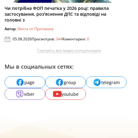
Чи потрібна ФОП печатка у 2026 році: правила
застосування, роз'яснення ДПС та відповіді на
головні з
Автор:
Лента от Протокола
05.08.2026
Просмотров:
344
Коментарии:
0
Смотреть все видео консультации
Мы в социальных сетях:
page
group
telegram
viber
youtube