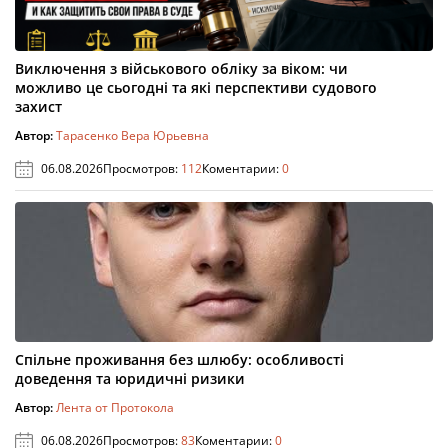
Виключення з військового обліку за віком: чи
можливо це сьогодні та які перспективи судового
захист
Автор:
Тарасенко Вера Юрьевна
06.08.2026
Просмотров:
112
Коментарии:
0
Спільне проживання без шлюбу: особливості
доведення та юридичні ризики
Автор:
Лента от Протокола
06.08.2026
Просмотров:
83
Коментарии:
0