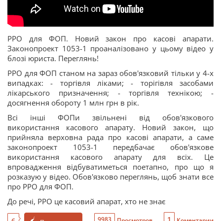
РРО для ФОП. Новий закон про касові апарати.
Законопроект 1053-1 проаналізовано у цьому відео у
блозі юриста. Переглянь!
РРО для ФОП станом на зараз обов'язковий тільки у 4-х
випадках: - торгівля ліками; - торігівля засобами
лікарського призначення; - торгівля технікою; -
досягнення обороту 1 млн грн в рік.
Всі інші ФОПи звільнені від обов'язкового
використання касового апарату. Новий закон, що
прийняла верховна рада про касові апарати, а саме
законопроект 1053-1 передбачає обов'язкове
використання касового апарату для всіх. Це
впровадження відбуватиметься поетапно, про що я
розказую у відео. Обов'язково переглянь, щоб знати все
про РРО для ФОП.
До речі, РРО це касовий апарат, хто не знає
1
9983
6
Просмотров
Коментарии