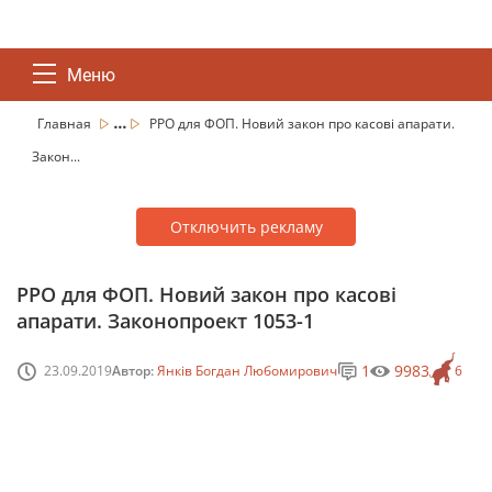
Меню
...
Главная
РРО для ФОП. Новий закон про касові апарати.
Закон...
Отключить рекламу
РРО для ФОП. Новий закон про касові
апарати. Законопроект 1053-1
1
9983
23.09.2019
Автор:
Янків Богдан Любомирович
6