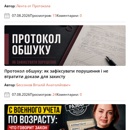
Автор:
Лента от Протокола
07.08.2026
Просмотров:
15
Коментарии:
0
Протокол обшуку: як зафіксувати порушення і не
втратити докази для захисту
Автор:
Бессонов Віталій Анатолійович
07.08.2026
Просмотров:
24
Коментарии:
0