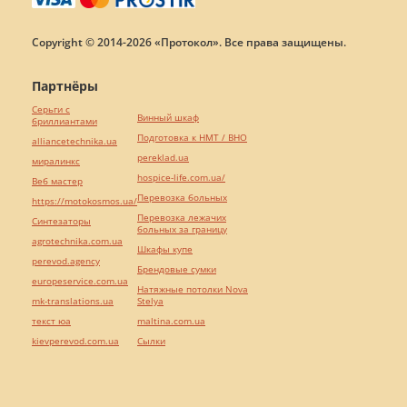
Copyright © 2014-2026 «Протокол». Все права защищены.
Партнёры
Серьги с
Винный шкаф
бриллиантами
Подготовка к НМТ / ВНО
alliancetechnika.ua
pereklad.ua
миралинкс
hospice-life.com.ua/
Веб мастер
Перевозка больных
https://motokosmos.ua/
Перевозка лежачих
Синтезаторы
больных за границу
agrotechnika.com.ua
Шкафы купе
perevod.agency
Брендовые сумки
europeservice.com.ua
Натяжные потолки Nova
mk-translations.ua
Stelya
текст юа
maltina.com.ua
kievperevod.com.ua
Cылки