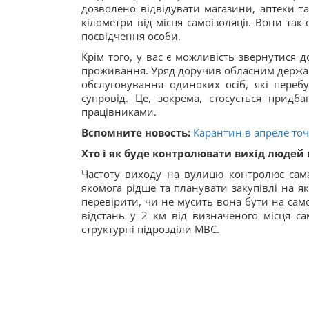
дозволено відвідувати магазини, аптеки та 
кілометри від місця самоізоляції. Вони та
посвідчення особи.
Крім того, у вас є можливість звернутися д
проживання. Уряд доручив обласним держав
обслуговування одиноких осіб, які перебу
супровід. Це, зокрема, стосується придб
працівниками.
Вспомните новость:
Карантин в апреле то
Хто і як буде контролювати вихід людей 
Частоту виходу на вулицю контролює сам
якомога рідше та планувати закупівлі на 
перевірити, чи не мусить вона бути на само
відстань у 2 км від визначеного місця с
структурні підрозділи МВС.