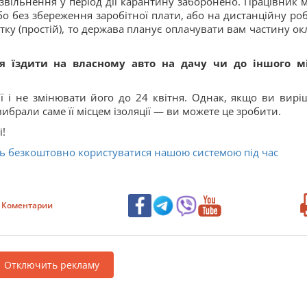
звільнення у період дії карантину заборонено. Працівник 
о без збереження заробітної плати, або на дистанційну роб
ку (простій), то держава планує оплачувати вам частину ок
я їздити на власному авто на дачу чи до іншого м
ї і не змінювати його до 24 квітня. Однак, якщо ви вирі
ибрали саме її місцем ізоляції — ви можете це зробити.
і!
ь безкоштовно користуватися нашою системою під час
Коментарии
Отключить рекламу