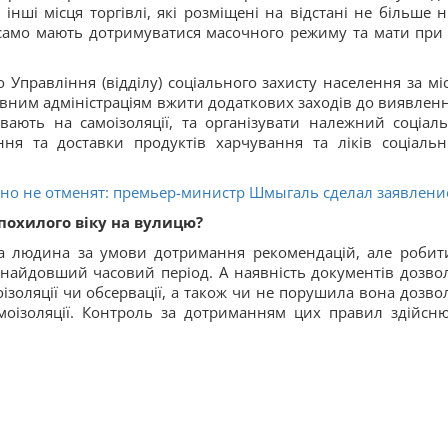
інші місця торгівлі, які розміщені на відстані не більше н
к само мають дотримуватися масочного режиму та мати при 
о Управління (відділу) соціального захисту населення за мі
ним адміністраціям вжити додаткових заходів до виявленн
вають на самоізоляції, та організувати належний соціал
ання та доставки продуктів харчування та ліків соціаль
чно не отменят: премьер-министр Шмыгаль сделал заявлени
похилого віку на вулицю?
а людина за умови дотримання рекомендацій, але робит
якнайдовший часовий період. А наявність документів дозво
ізоляції чи обсервації, а також чи не порушила вона дозво
амоізоляції. Контроль за дотриманням цих правил здійсн