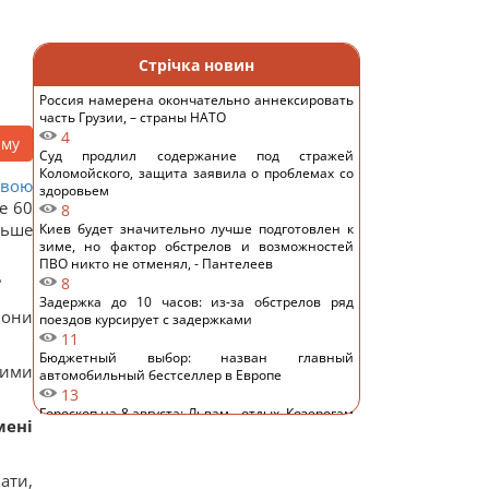
Стрічка новин
Россия намерена окончательно аннексировать
часть Грузии, – страны НАТО
4
аму
Суд продлил содержание под стражей
Коломойского, защита заявила о проблемах со
овою
здоровьем
е 60
8
льше
Киев будет значительно лучше подготовлен к
зиме, но фактор обстрелов и возможностей
ПВО никто не отменял, - Пантелеев
?
8
Задержка до 10 часов: из-за обстрелов ряд
вони
поездов курсирует с задержками
11
Бюджетный выбор: назван главный
ними
автомобильный бестселлер в Европе
13
Гороскоп на 8 августа: Львам - отдых, Козерогам
мені
- встреча с родными
12
В уголовном деле рынка "Столичный"
ати,
материалами стали сообщения о поддержке