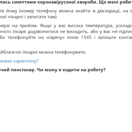
вились симптоми коронавірусоної хвороби. Що мені роби
е йому (номер телефону можна знайти в декларації, на с
єї лікарні і запитати там).
черзі на прийом. Якщо у вас висока температура, усклад
йного лікаря додзвонитися не виходить, або у вас не підпи
бо телефонуйте на «гарячу» лінію 1545 і залиште конта
найближчої лікарні можна телефонувати.
умовах карантину?
ючий пенсіонер. Чи можу я ходити на роботу?