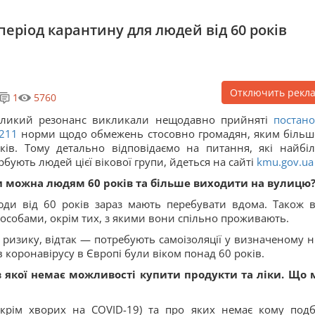
еріод карантину для людей від 60 років
Отключить рекл
1
5760
еликий резонанс викликали нещодавно прийняті
постан
211
норми щодо обмежень стосовно громадян, яким більш
ків. Тому детально відповідаємо на питання, які найбі
рбують людей цієї вікової групи, йдеться на сайті
kmu.gov.ua
 можна людям 60 років та більше виходити на вулицю
ди від 60 років зараз мають перебувати вдома. Також 
 особами, окрім тих, з якими вони спільно проживають.
 ризику, відтак — потребують самоізоляції у визначеному 
в коронавірусу в Європі були віком понад 60 років.
в якої немає можливості купити продукти та ліки. Що 
(крім хворих на COVID-19) та про яких немає кому подб