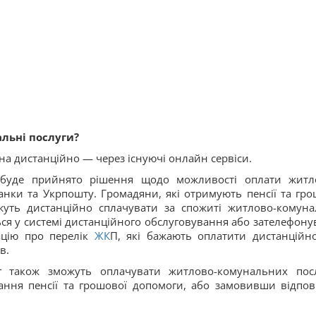
альні послуги?
а дистанційно — через існуючі онлайн сервіси.
буде прийнято рішення щодо можливості оплати житл
нки та Укрпошту. Громадяни, які отримують пенсії та гро
жуть дистанційно сплачувати за спожиті житлово-комуна
ься у системі дистанційного обслуговування або зателефону
ацію про перелік
ЖК
П, які бажають оплатити дистанційно
в.
г також зможуть оплачувати житлово-комунальних пос
ання пенсії та грошової допомоги, або замовивши відпов