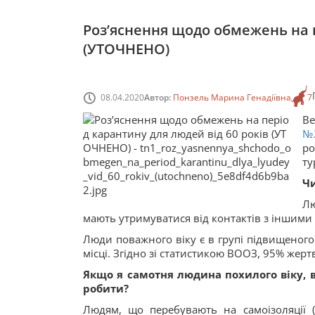
Роз’яснення щодо обмежень на п
(УТОЧНЕНО)
08.04.2020
Автор:
Понзель Марина Генадіївна
7
В
№
ро
ту
Чи
Лю
мають утримуватися від контактів з іншими
Люди поважного віку є в групі підвищеного
місці. Згідно зі статистикою ВООЗ, 95% жерт
Якщо я самотня людина похилого віку, 
робити?
Людям, що перебувають на самоізоляції 