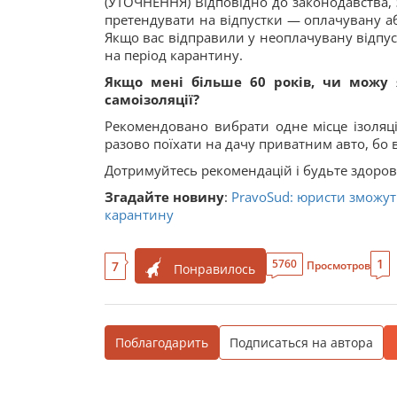
(УТОЧНЕННЯ) Відповідно до законодавства, 
претендувати на відпустки — оплачувану аб
Якщо вас відправили у неоплачувану відпуст
на період карантину.
Якщо мені більше 60 років, чи можу 
самоізоляції?
Рекомендовано вибрати одне місце ізоляці
разово поїхати на дачу приватним авто, бо в
Дотримуйтесь рекомендацій і будьте здоров
Згадайте новину
:
PravoSud: юристи зможут
карантину
1
5760
7
Просмотров
Понравилось
Поблагодарить
Подписаться на автора