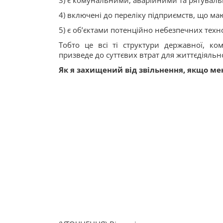
3) є комунальними, аварійними та рятувал
4) включені до переліку підприємств, що ма
5) є об’єктами потенційно небезпечних техн
Тобто це всі ті структури державної, ко
призведе до суттєвих втрат для життєдіяльно
Як я захищений від звільнення, якщо мен