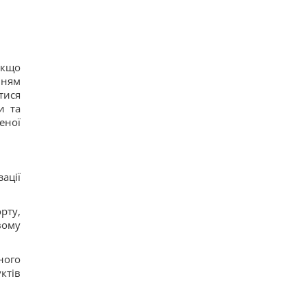
якщо
нням
тися
и та
еної
ації
рту,
вому
ного
ктів