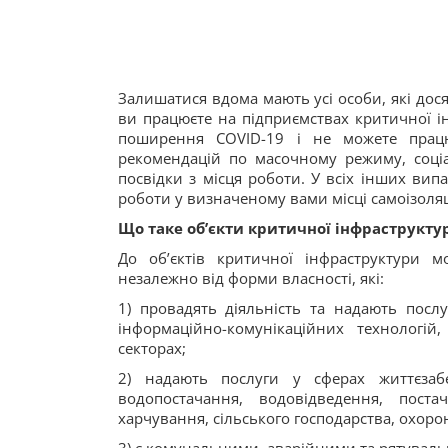
Залишатися вдома мають усі особи, які дося
ви працюєте на підприємствах критичної і
поширення COVID-19 і не можете працю
рекомендацій по масочному режиму, соціал
посвідки з місця роботи. У всіх інших ви
роботи у визначеному вами місці самоізоляці
Що таке об’єкти критичної інфраструкту
До об’єктів критичної інфраструктури мо
незалежно від форми власності, які:
1) провадять діяльність та надають послу
інформаційно-комунікаційних технологій
секторах;
2) надають послуги у сферах життєзабе
водопостачання, водовідведення, поста
харчування, сільського господарства, охоро