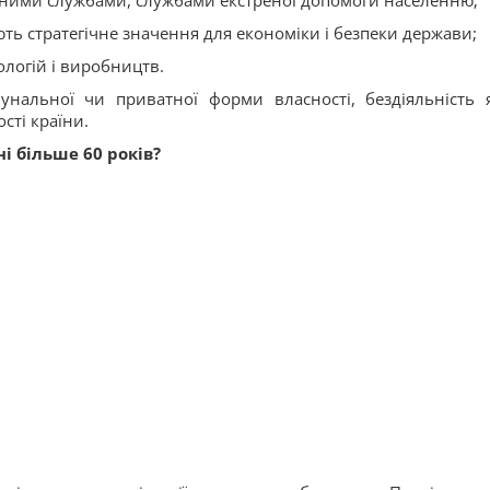
ьними службами, службами екстреної допомоги населенню;
ють стратегічне значення для економіки і безпеки держави;
ологій і виробництв.
мунальної чи приватної форми власності, бездіяльність 
сті країни.
і більше 60 років?