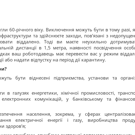
гли 60-річного віку. Виключення можуть бути в тому разі, 
нфраструктури та здійснюєте заходи, пов’язані з недопуще
вати віддалено. Тоді ви маєте неухильно дотримува
ьній дистанції в 1,5 метра, наявності посвідчення особ
падках ваш роботодавець має перевести вас у режим віддал
ї або надати відпустку на період дії карантину.
ри?
жуть бути віднесені підприємства, установи та організ
ги в галузях енергетики, хімічної промисловості, транспо
, електронних комунікацій, у банківському та фінансо
зпечення населення, зокрема, у сферах централізова
чання електричної енергії і газу, виробництва проду
ни здоров’я;