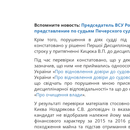
Вспомните новость:
Председатель ВСУ Ро
представление по судьям Печерского су
Крім того, порушення в діях судді під
констатовано у рішенні Першої Дисципліна
строку у притягненні Кицюка В.П. до дисцип
Під час перевірки констатовано, що у дек
зазначив, що ним «не приймались одноособо
України «
Про відновлення довіри до судово
України «
Про відновлення довіри до судово
що свідчать про порушення мною присяг
дисциплінарної відповідальності» та що до
«
Про очищення влади
».
У результаті перевірки матеріалів стосовн
Києва Ноздрякова С.В. доповідач із вка
кандидат не відобразив належне йому майн
фінансового характеру за 2015 та 2016
походження майна та підстав отримання в