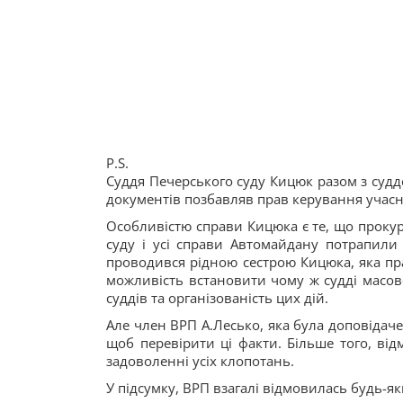
P.S.
Суддя Печерського суду Кицюк разом з судд
документів позбавляв прав керування учасни
Особливістю справи Кицюка є те, що проку
суду і усі справи Автомайдану потрапили
проводився рідною сестрою Кицюка, яка пр
можливість встановити чому ж судді масов
суддів та організованість цих дій.
Але член ВРП А.Лесько, яка була доповідаче
щоб перевірити ці факти. Більше того, ві
задоволенні усіх клопотань.
У підсумку, ВРП взагалі відмовилась будь-