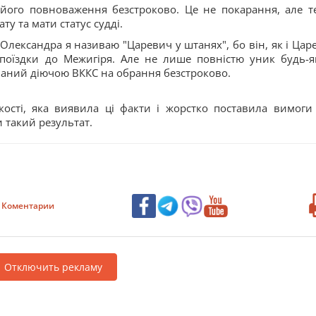
його повноваження безстроково. Це не покарання, але т
у та мати статус судді.
а Олександра я називаю "Царевич у штанях", бо він, як і Цар
поїздки до Межигіря. Але не лише повністю уник будь-я
ований діючою ВККС на обрання безстроково.
ості, яка виявила ці факти і жорстко поставила вимоги
 такий результат.
Коментарии
Отключить рекламу