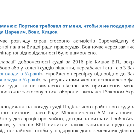
манюк: Портнов требовал от меня, чтобы я не поддерж
да Царевич, Вовк, Кицюк
 час розгляду справ стосовно активістів Євромайдану 
рної палати Вищої ради правосуддя. Водночас через закінч
лінарної відповідальності було відмовлено.
ларації доброчесності судді за 2016 рік Кицюк В.П., зокр
во або у колегії суддів рішення, передбачені статтею 3 За
ї влади в Україні
», «пройдено перевірку відповідно до За
ї влади в Україні
», за результатами якої не встановлено фак
и судді, та не виявлено підстав для притягнення мен
 нього «не застосовуються заборони, визначені Законом Укр
о кандидата на посаду судді Подільського районного суду м
заного питання, член Ради Мірошниченко А.М. встановив
о у декларації про майно, доходи та витрати і зобов’яз
 роки, у членів ВРП виникли також запитання щодо дж
ід незнайомої особи у подарунок двох земельних діляно