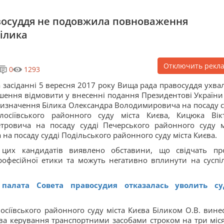
восуддя не подовжила повноваження
ілика
Отключить рекл
0
1293
 засіданні 5 вересня 2017 року Вища рада правосуддя ухва
шення відмовити у внесенні подання Президентові України
изначення Білика Олександра Володимировича на посаду с
лосіївського районного суду міста Києва, Кицюка Вік
тровича на посаду судді Печерського районного суду м
 на посаду судді Подільського районного суду міста Києва.
 цих кандидатів виявлено обставини, що свідчать пр
професійної етики та можуть негативно вплинути на суспі
палата Совета правосудия отказалась уволить с
осіївського районного суду міста Києва Біликом О.В. вине
ава керування транспортними засобами строком на три міся