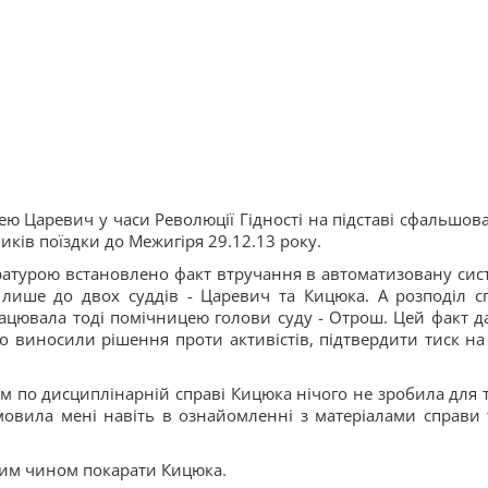
ею Царевич у часи Революції Гідності на підставі сфальшов
ків поїздки до Межигіря 29.12.13 року.
ратурою встановлено факт втручання в автоматизовану сис
 лише до двох суддів - Царевич та Кицюка. А розподіл с
ацювала тоді помічницею голови суду - Отрош. Цей факт д
о виносили рішення проти активістів, підтвердити тиск на
м по дисциплінарній справі Кицюка нічого не зробила для т
дмовила мені навіть в ознайомленні з матеріалами справи 
яким чином покарати Кицюка.