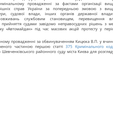
имінальному провадженні за фактами організації ви
трішніх справ України за попередньою змовою з ви
ури, судової влади, інших органів державної влад
ловживань службовим становищем, перевищення в
а прийняття судами завідомо неправосудних рішень з м
ху «Автомайдан» під час масових акцій протесту у пері
ному провадженні за обвинуваченням Кицюка В.П. у вчин
ченого частиною першою статті
375
Кримінального код
о Шевченківського районного суду міста Києва для розгляд