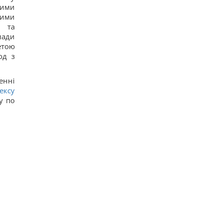
доказывают их безграничную преданность
щими
17
щими
Люди, родившиеся в эти месяцы, просыпаются
и та
раньше всех - они "жаворонки"
лади
16
етою
Погиб известный поисковик Алексей Юков,
который занимался возвращением тел
од з
погибших
33
Эксглавком ставил пусковые РФ в приоритет,
енні
вопросы – к МО, – Цыбулько
ексу
18
у по
Ест почти непрерывно: в районе
Чернобыльской АЭС заметили прожорливого
загадочного зверька
18