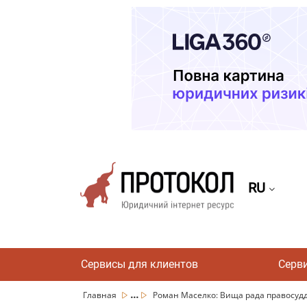
RU
Сервисы для клиентов
Серв
...
Главная
Роман Маселко: Вища рада правосуддя