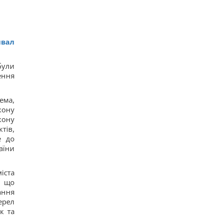
ивал
були
ення
ема,
кону
кону
тів,
е до
аїни
іста
, що
ання
ерел
к та