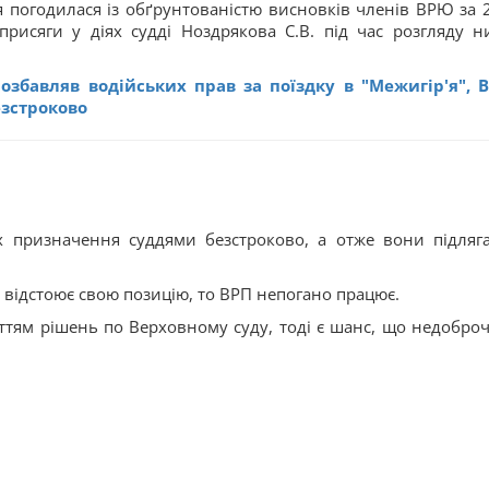
я погодилася із обґрунтованістю висновків членів ВРЮ за 
рисяги у діях судді Ноздрякова С.В. під час розгляду н
озбавляв водійських прав за поїздку в "Межигір'я", 
зстроково
х призначення суддями безстроково, а отже вони підляг
 відстоює свою позицію, то ВРП непогано працює.
ттям рішень по Верховному суду, тоді є шанс, що недоброч