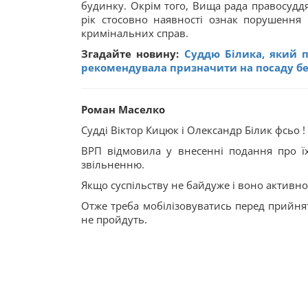
будинку. Окрім того, Вища рада правосудд
рік стосовно наявності ознак порушення п
кримінальних справ.
Згадайте новину:
Суддю Білика, який п
рекомендувала призначити на посаду бе
Роман Маселко
Судді Віктор Кицюк і Олександр Білик фсьо !
ВРП відмовила у внесенні подання про ї
звільненню.
Якщо суспільству не байдуже і воно активно
Отже треба мобілізовуватись перед прийня
не пройдуть.