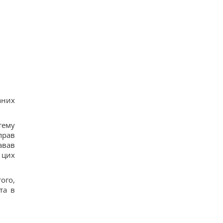
аних
тему
прав
авав
 цих
ого,
та в