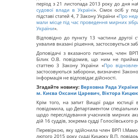
період з 21 листопада 2013 року до дня н
судової влади в Україні
». Сімох осіб у п
підставі статей 4, 7 Закону України «
Про недо
мали місце під час проведення мирних зібр
України
».
Відповідно до пункту 13 частини другої с
ухвалив вказані рішення, застосовується за
Доповідачі з вказаного питання, член ВРП
Білик О.В. повідомив, що ним не приймал
статтею 3 Закону України «
Про відновлен
застосовуються заборони, визначені Законо
інформація не відповідає дійсності.
Згадайте новину:
Верховна Рада України
м. Києва Оксани Царевич, Віктора Кицюка
Крім того, на запит Вищої ради юстиції 
повідомила, що Департаментом спеціальних
щодо переслідування учасників мирних акцій
дій 16 суддів, зокрема судді Голосіївського 
Перевіркою, яку здійснила член ВРП І.Мамо
лютого 2015 року судді Кицюку В.П. повідом