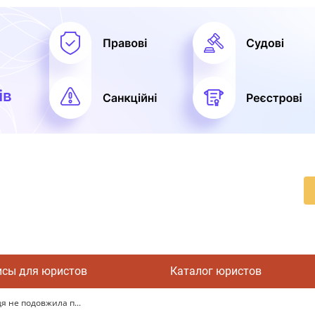
исы для юристов
Каталог юристов
 не подовжила п...