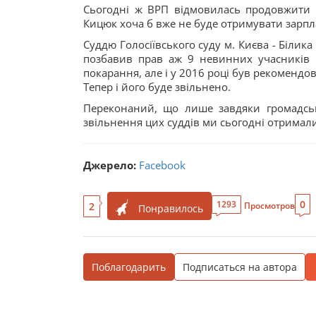
Сьогодні ж ВРП відмовилась продовжити 
Кицюк хоча б вже не буде отримувати зарплат
Суддю Голосіївського суду м. Києва - Білик
позбавив прав аж 9 невинних учасників 
покарання, але і у 2016 році був рекоменд
Тепер і його буде звільнено.
Переконаний, що лише завдяки громадськ
звільнення цих суддів ми сьогодні отримали
Джерело:
Facebook
0
1293
2
Просмотров
Понравилось
Поблагодарить
Подписаться на автора