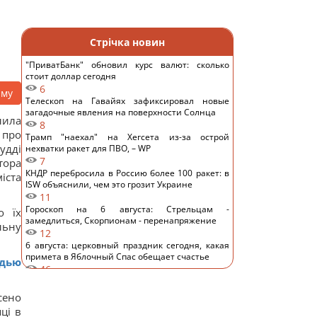
Стрічка новин
"ПриватБанк" обновил курс валют: сколько
стоит доллар сегодня
6
аму
Телескоп на Гавайях зафиксировал новые
загадочные явления на поверхности Солнца
лила
8
 про
Трамп "наехал" на Хегсета из-за острой
удді
нехватки ракет для ПВО, – WP
7
тора
КНДР перебросила в Россию более 100 ракет: в
іста
ISW объяснили, чем это грозит Украине
11
Гороскоп на 6 августа: Стрельцам -
о їх
замедлиться, Скорпионам - перенапряжение
льну
12
6 августа: церковный праздник сегодня, какая
примета в Яблочный Спас обещает счастье
удью
46
Овсянка против гранолы: диетологи
рассказали, что лучше для контроля уровня
сено
сахара в крови
ці в
15