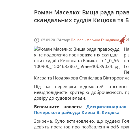
Роман Маселко: Вища рада пра
скандальних суддів Кицюка та Б
05.09.2017
Автор:
Понзель Марина Генадіївна
2
На
рі
пр
Го
Пе
Києва та Ноздрякова Станіслава Вікторовича
Під час перевірки відомостей стосовно
невідповідність критерію доброчесності, 
довіру до судової влади.
Вспомните новость:
Дисциплинарная 
Печерского райсуда Киева В. Кицюка
Зокрема, було встановлено, що суддею Гол
дев’ять постанов про позбавлення осіб пр