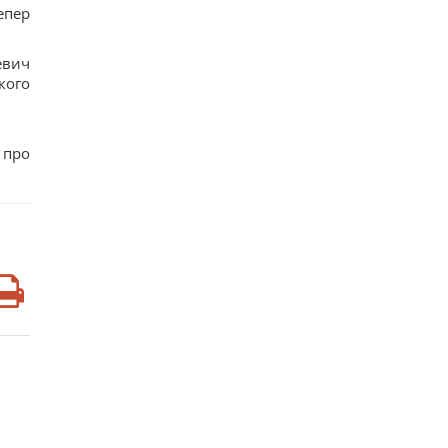
епер
евич
кого
 про