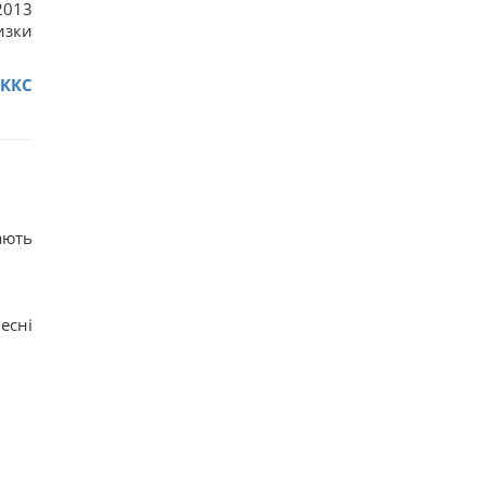
2013
изки
ВККС
ають
есні