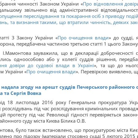
абрання чинності Законом України «
Про відновлення довір
одальшому звільнено від адміністративної відповідальност
пущення переслідування та покарання осіб з приводу подій,
ань, та визнання такими, що втратили чинність, деяких зак
татті 3 Закону України «
Про очищення влади
» до судді, 
борона, передбачена частиною третьою статті 1 цього Закону
 І.Мамонтова зауважила, що в декларації доброчесності с
ись одноособово або у колегії суддів рішення, передба
ня довіри до судової влади в Україні
», та що до ньог
м України «
Про очищення влади
». Перевіркою виявлено, щ
 надала згоду на арешт суддів Печерського районного 
 та Сергія Вовка
від 18 листопада 2016 року Генеральна прокуратура Укр
 розслідувань під час розслідування кримінальних провад
 протесту під час Революції гідності перевіряється законн
районного суду міста Києва Білика О.В.
нтова, було також встановлено, що прокуратурою міста Киє
лено про підозру (матеріали стосовно судді 5 лютого 2015 