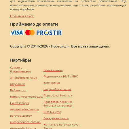
для индексации поисковыми системами на protocol.ua обязательна. Под
использованием понимается копирования, адаптация, рерайтинг, модификация
и тому подобное.
Полный текст
Приймаємо до оплати
Copyright © 2014-2026 «Протокол». Все права защищены.
Партнёры
Серьги с
Винный шкаф
бриллиантами
Подготовка к НМТ / ВНО
alliancetechnika.ua
pereklad.ua
миралинкс
hospice-life.com.ua/
Веб мастер
Перевозка больных
https://motokosmos.ua/
Перевозка лежачих
Синтезаторы
больных за границу
agrotechnika.com.ua
Шкафы купе
perevod.agency
Брендовые сумки
europeservice.com.ua
Натяжные потолки Nova
mk-translations.ua
Stelya