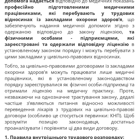
допомога
надається
відповідно до медичних показань
професійно підготовленими медичними
працівниками, які перебувають у трудових
відносинах із закладами охорони здоров’я
, що
забезпечують надання медичної допомоги згідно з
одержаною відповідно до закону ліцензією,
та
фізичними особами - підприємцями, які
зареєстровані та одержали відповідну ліцензію
в
установленому законом порядку і можуть перебувати з
цими закладами у цивільно-правових відносинах.
Тобто, за цивільно-правовими договорами із закладами
охорони здоров’я можуть працювати лише медичні
працівники, які в установленому законодавством
порядку зареєструвалися як фізичні особи-підприємці та
отримали ліцензію на медичну практику. Проте,
незважаючи на однозначне трактування закону, дедалі
частіше з’являються питання відносно можливості
переведення лікарів з трудових на цивільно-правові
договори (особливо це стосується первинки: КНП). Щоб
зрозуміти позицію законодавця, достатньо
проаналізувати і порівняти ці два види договору.
1. Правила внутрішнього трудового розпорядку: