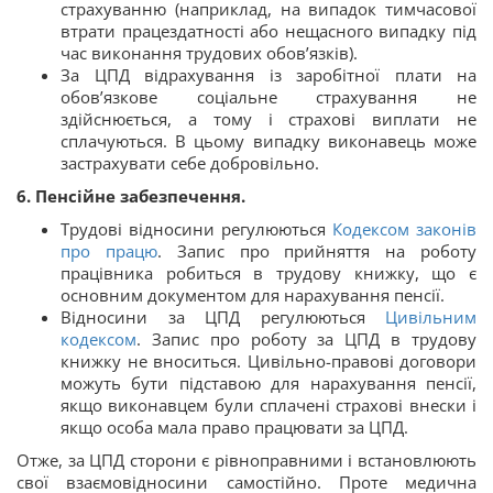
страхуванню (наприклад, на випадок тимчасової
втрати працездатності або нещасного випадку під
час виконання трудових обов’язків).
За ЦПД відрахування із заробітної плати на
обов’язкове соціальне страхування не
здійснюється, а тому і страхові виплати не
сплачуються. В цьому випадку виконавець може
застрахувати себе добровільно.
6. Пенсійне забезпечення.
Трудові відносини регулюються
Кодексом законів
про працю
. Запис про прийняття на роботу
працівника робиться в трудову книжку, що є
основним документом для нарахування пенсії.
Відносини за ЦПД регулюються
Цивільним
кодексом
. Запис про роботу за ЦПД в трудову
книжку не вноситься. Цивільно-правові договори
можуть бути підставою для нарахування пенсії,
якщо виконавцем були сплачені страхові внески і
якщо особа мала право працювати за ЦПД.
Отже, за ЦПД сторони є рівноправними і встановлюють
свої взаємовідносини самостійно. Проте медична