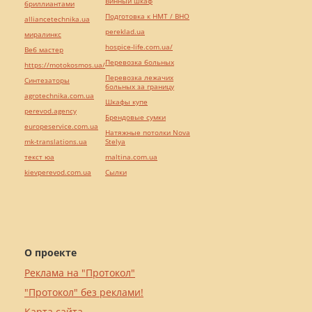
Винный шкаф
бриллиантами
Подготовка к НМТ / ВНО
alliancetechnika.ua
pereklad.ua
миралинкс
hospice-life.com.ua/
Веб мастер
Перевозка больных
https://motokosmos.ua/
Перевозка лежачих
Синтезаторы
больных за границу
agrotechnika.com.ua
Шкафы купе
perevod.agency
Брендовые сумки
europeservice.com.ua
Натяжные потолки Nova
mk-translations.ua
Stelya
текст юа
maltina.com.ua
kievperevod.com.ua
Cылки
О проекте
Реклама на "Протокол"
"Протокол" без реклами!
Карта сайта