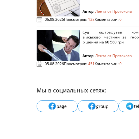
Автор:
Лента от Протокола
06.08.2026
Просмотров:
128
Коментарии:
0
Суд оштрафував кома
військової частини за ігно
рішення на 66 560 грн
Автор:
Лента от Протокола
05.08.2026
Просмотров:
451
Коментарии:
0
Мы в социальных сетях:
page
group
te