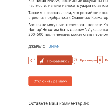
Как писал УНИАН, российские оккупанты пы
частности, начали наносить удары по автом
Также мы рассказывали, что российские ок
стремясь подобраться к Славянско-Крамато
Вас также могут заинтересовать новости:К
Чонгар"Не хотим быть фаршем": Лукашенко 
300–500 тысяч человек может стать перел
ДЖЕРЕЛО :
UNIAN
0
78
0
Просмотров
К
Понравилось
Отключить рекламу
Оставьте Ваш комментарий: