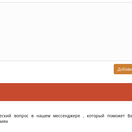
Добав
еский вопрос в нашем мессенджере , который поможет В
виях