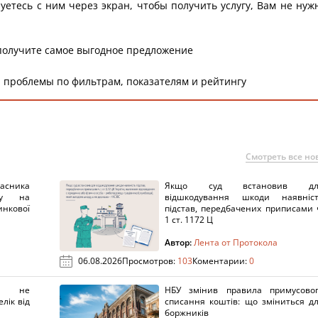
уетесь с ним через экран, чтобы получить услугу, Вам не нуж
получите самое выгодное предложение
 проблемы по фильтрам, показателям и рейтингу
Смотреть все но
ника
Якщо суд встановив дл
нку на
відшкодування шкоди наявніс
нкової
підстав, передбачених приписами 
1 ст. 1172 Ц
Автор:
Лента от Протокола
06.08.2026
Просмотров:
103
Коментарии:
0
х не
НБУ змінив правила примусово
лік від
списання коштів: що зміниться д
боржників