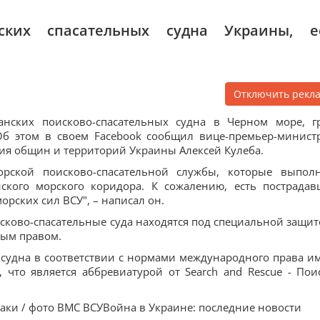
ских спасательных судна Украины, е
Отключить рекл
данских поисково-спасательных судна в Черном море, г
б этом в своем Facebook сообщил вице-премьер-минист
ия общин и территорий Украины Алексей Кулеба.
рской поисково-спасательной службы, которые выпол
ского морского коридора. К сожалению, есть пострадав
рских сил ВСУ", – написал он.
сково-спасательные суда находятся под специальной защит
ным правом.
 судна в соответствии с нормами международного права и
 что является аббревиатурой от Search and Rescue - Пои
таки / фото ВМС ВСУВойна в Украине: последние новости