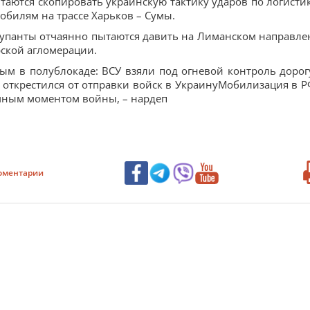
таются скопировать украинскую тактику ударов по логистик
обилям на трассе Харьков – Сумы.
купанты отчаянно пытаются давить на Лиманском направле
рской агломерации.
рым в полублокаде: ВСУ взяли под огневой контроль дорог
открестился от отправки войск в УкраинуМобилизация в Р
омным моментом войны, – нардеп
оментарии