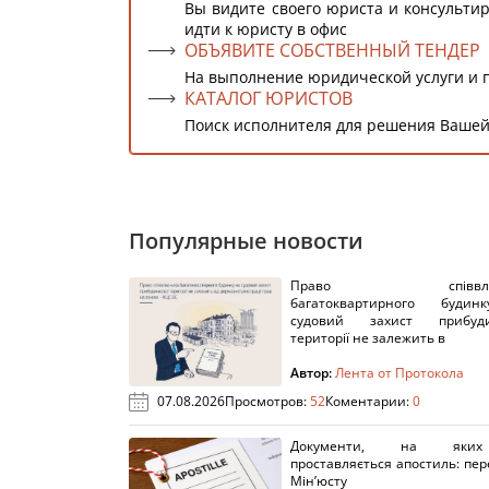
Вы видите своего юриста и консультир
идти к юристу в офис
ОБЪЯВИТЕ СОБСТВЕННЫЙ ТЕНДЕР
На выполнение юридической услуги и 
КАТАЛОГ ЮРИСТОВ
Поиск исполнителя для решения Вашей
Популярные новости
Право співвлас
багатоквартирного буди
судовий захист прибуди
території не залежить в
Автор:
Лента от Протокола
07.08.2026
Просмотров:
52
Коментарии:
0
Документи, на яки
проставляється апостиль: пере
Мін’юсту