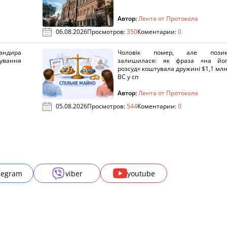
Автор:
Лента от Протокола
06.08.2026
Просмотров:
350
Коментарии:
0
ндира
Чоловік помер, але позик
рування
залишилася: як фраза «на йо
розсуд» коштувала дружині $1,1 млн
ВС у сп
Автор:
Лента от Протокола
05.08.2026
Просмотров:
544
Коментарии:
0
legram
viber
youtube