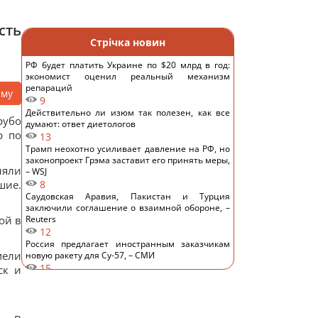
сть
Стрічка новин
РФ будет платить Украине по $20 млрд в год:
экономист оценил реальный механизм
репараций
аму
9
Действительно ли изюм так полезен, как все
рубо
думают: ответ диетологов
р по
13
Трамп неохотно усиливает давление на РФ, но
законопроект Грэма заставит его принять меры,
няли
– WSJ
шие.
8
Саудовская Аравия, Пакистан и Турция
заключили соглашение о взаимной обороне, –
ой в
Reuters
12
Россия предлагает иностранным заказчикам
мели
новую ракету для Су-57, – СМИ
15
ск и
Старый монитор еще рано выбрасывать: как
использовать его повторно с пользой
14
Одна фраза мгновенно поставит на место