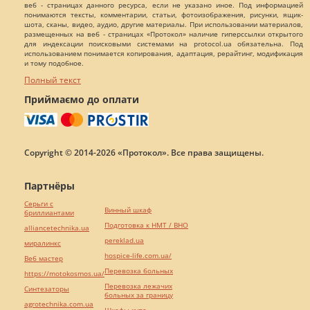
веб - страницах данного ресурса, если не указано иное. Под информацией
понимаются тексты, комментарии, статьи, фотоизображения, рисунки, ящик-
шота, сканы, видео, аудио, другие материалы. При использовании материалов,
размещенных на веб - страницах «Протокол» наличие гиперссылки открытого
для индексации поисковыми системами на protocol.ua обязательна. Под
использованием понимается копирования, адаптация, рерайтинг, модификация
и тому подобное.
Полный текст
Приймаємо до оплати
Copyright © 2014-2026 «Протокол». Все права защищены.
Партнёры
Серьги с
Винный шкаф
бриллиантами
Подготовка к НМТ / ВНО
alliancetechnika.ua
pereklad.ua
миралинкс
hospice-life.com.ua/
Веб мастер
Перевозка больных
https://motokosmos.ua/
Перевозка лежачих
Синтезаторы
больных за границу
agrotechnika.com.ua