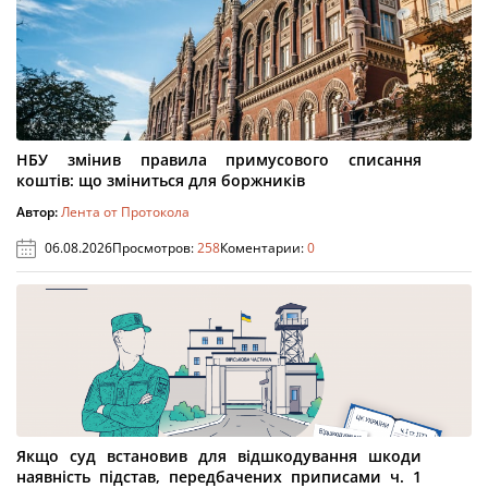
НБУ змінив правила примусового списання
коштів: що зміниться для боржників
Автор:
Лента от Протокола
06.08.2026
Просмотров:
258
Коментарии:
0
Якщо суд встановив для відшкодування шкоди
наявність підстав, передбачених приписами ч. 1