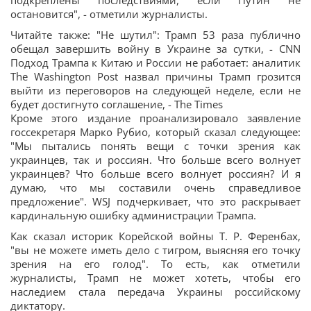
подкреплены последствиями, если Путин не
остановится", - отметили журналисты.
Читайте также: "Не шутил": Трамп 53 раза публично
обещал завершить войну в Украине за сутки, - CNN
Подход Трампа к Китаю и России не работает: аналитик
The Washington Post назвал причины Трамп грозится
выйти из переговоров на следующей неделе, если не
будет достигнуто соглашение, - The Times
Кроме этого издание проанализировало заявление
госсекретаря Марко Рубио, который сказал следующее:
"Мы пытались понять вещи с точки зрения как
украинцев, так и россиян. Что больше всего волнует
украинцев? Что больше всего волнует россиян? И я
думаю, что мы составили очень справедливое
предложение". WSJ подчеркивает, что это раскрывает
кардинальную ошибку администрации Трампа.
Как сказал историк Корейской войны Т. Р. Ференбах,
"вы не можете иметь дело с тигром, выясняя его точку
зрения на его голод". То есть, как отметили
журналисты, Трамп не может хотеть, чтобы его
наследием стала передача Украины российскому
диктатору.