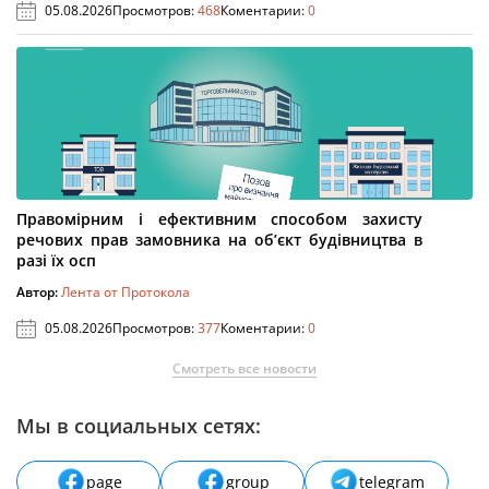
05.08.2026
Просмотров:
468
Коментарии:
0
Правомірним і ефективним способом захисту
речових прав замовника на об’єкт будівництва в
разі їх осп
Автор:
Лента от Протокола
05.08.2026
Просмотров:
377
Коментарии:
0
Смотреть все новости
Мы в социальных сетях:
page
group
telegram