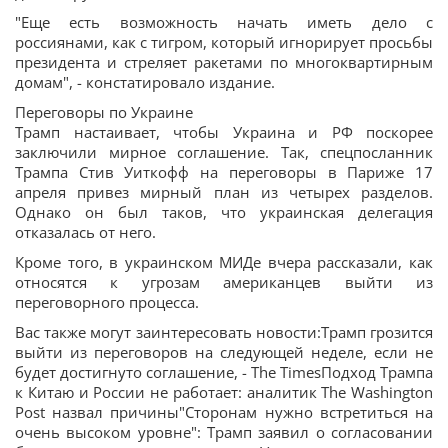
"Еще есть возможность начать иметь дело с
россиянами, как с тигром, который игнорирует просьбы
президента и стреляет ракетами по многоквартирным
домам", - констатировало издание.
Переговоры по Украине
Трамп настаивает, чтобы Украина и РФ поскорее
заключили мирное соглашение. Так, спецпосланник
Трампа Стив Уиткофф на переговоры в Париже 17
апреля привез мирный план из четырех разделов.
Однако он был таков, что украинская делегация
отказалась от него.
Кроме того, в украинском МИДе вчера рассказали, как
относятся к угрозам американцев выйти из
переговорного процесса.
Вас также могут заинтересовать новости:Трамп грозится
выйти из переговоров на следующей неделе, если не
будет достигнуто соглашение, - The TimesПодход Трампа
к Китаю и России не работает: аналитик The Washington
Post назвал причины"Сторонам нужно встретиться на
очень высоком уровне": Трамп заявил о согласовании