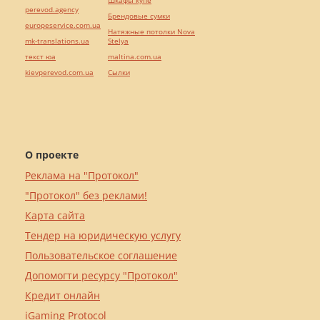
Шкафы купе
perevod.agency
Брендовые сумки
europeservice.com.ua
Натяжные потолки Nova
mk-translations.ua
Stelya
текст юа
maltina.com.ua
kievperevod.com.ua
Cылки
О проекте
Реклама на "Протокол"
"Протокол" без реклами!
Карта сайта
Тендер на юридическую услугу
Пользовательское соглашение
Допомогти ресурсу "Протокол"
Кредит онлайн
iGaming Protocol