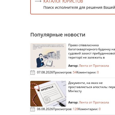
КАТАЛОГ ЮРИСТОВ
Поиск исполнителя для решения Вашей
Популярные новости
Право співвласника
багатоквартирного будинку н
судовий захист прибудинкової
території не залежить в
Автор:
Лента от Протокола
07.08.2026
Просмотров:
54
Коментарии:
0
Документи, на яких не
проставляється апостиль: пере
Мін’юсту
Автор:
Лента от Протокола
06.08.2026
Просмотров:
128
Коментарии:
0