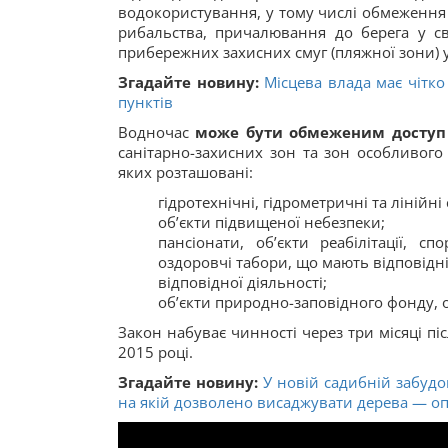
водокористування, у тому числі обмеження
рибальства, причалювання до берега у св
прибережних захисних смуг (пляжної зони) 
Згадайте новину:
Місцева влада має чітк
пунктів
Водночас
може бути обмеженим доступ
санітарно-захисних зон та зон особливого
яких розташовані:
гідротехнічні, гідрометричні та лінійні
об’єкти підвищеної небезпеки;
пансіонати, об’єкти реабілітації, сп
оздоровчі табори, що мають відповідн
відповідної діяльності;
об’єкти природно-заповідного фонду, 
Закон набуває чинності через три місяці п
2015 році.
Згадайте новину:
У новій садибній забудо
на якій дозволено висаджувати дерева — о