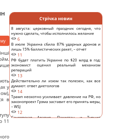
ян
Стрічка новин
8 августа: церковный праздник сегодня, что
нужно сделать, чтобы исполнилось желание
6
аму
В июле Украина сбила 87% ударных дронов и
лишь 15% баллистических ракет, – отчет
інші
11
ойм.
РФ будет платить Украине по $20 млрд в год:
пише
экономист оценил реальный механизм
репараций
13
ають
Действительно ли изюм так полезен, как все
думают: ответ диетологов
ах у
14
ом),
Трамп неохотно усиливает давление на РФ, но
ся в
законопроект Грэма заставит его принять меры,
– WSJ
12
тупу
Саудовская Аравия, Пакистан и Турция
о 11
заключили соглашение о взаимной обороне, –
Reuters
13
ного
Россия предлагает иностранным заказчикам