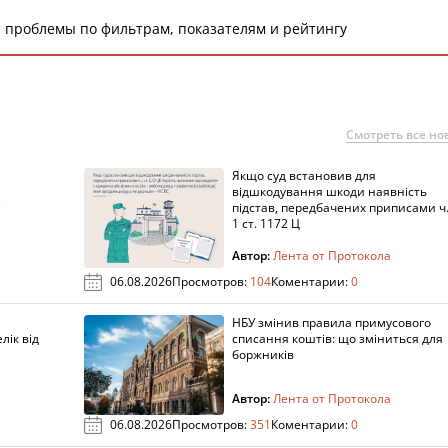
 проблемы по фильтрам, показателям и рейтингу
Смотреть все но
Якщо суд встановив для
а
відшкодування шкоди наявність
підстав, передбачених приписами ч
1 ст. 1172 Ц
Автор:
Лента от Протокола
06.08.2026
Просмотров:
104
Коментарии:
0
НБУ змінив правила примусового
лік від
списання коштів: що зміниться для
боржників
Автор:
Лента от Протокола
06.08.2026
Просмотров:
351
Коментарии:
0