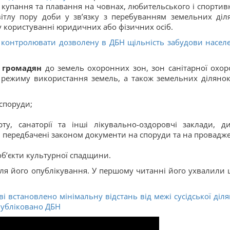
 купання та плавання на човнах, любительського і спортив
ітлу пору доби у зв’язку з перебуванням земельних діл
у користуванні юридичних або фізичних осіб.
о контролювати дозволену в ДБН щільність забудови насел
 громадян
до земель охоронних зон, зон санітарної охор
 режиму використання земель, а також земельних ділянок
 споруди;
орту, санаторії та інші лікувально-оздоровчі заклади, ди
і передбачені законом документи на споруди та на провадж
об’єкти культурної спадщини.
ісля його опублікування. У першому читанні його ухвалили 
ві встановлено мінімальну відстань від межі сусідської діля
публіковано ДБН