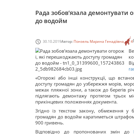
Рада зобов’язала демонтувати 
до водойм
30.10.2019
Автор:
Понзель Марина Генадіївна
4
В
ко
Ві
ra
«Огорожі або інші конструкції, що вста
доступу громадян до узбережжя морів, морс
межах пляжної зони, а також до берегів річ
підлягають демонтажу протягом трьох м
прикінцевих положеннях документа.
Згідно із текстом закону, обмеження у 
громадян до водойм каратиметься штрафом в
900 гривень.
Відповідно до пропонованих змін до