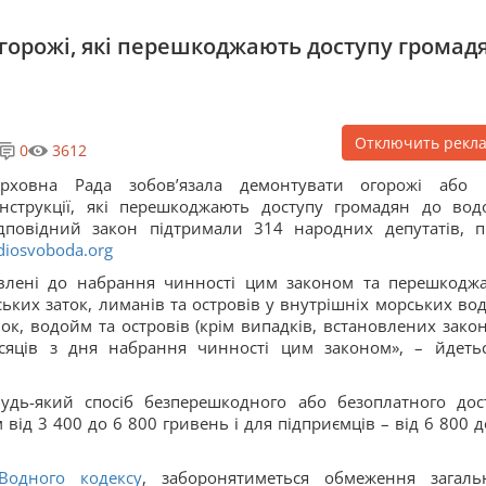
огорожі, які перешкоджають доступу громад
Отключить рекл
0
3612
ерховна Рада зобов’язала демонтувати огорожі або 
нструкції, які перешкоджають доступу громадян до вод
дповідний закон підтримали 314 народних депутатів, 
diosvoboda.org
новлені до набрання чинності цим законом та перешкодж
ьких заток, лиманів та островів у внутрішніх морських вод
ок, водойм та островів (крім випадків, встановлених закон
ісяців з дня набрання чинності цим законом», – йдеть
будь-який спосіб безперешкодного або безоплатного дос
ід 3 400 до 6 800 гривень і для підприємців – від 6 800 д
Водного кодексу
, заборонятиметься обмеження загаль