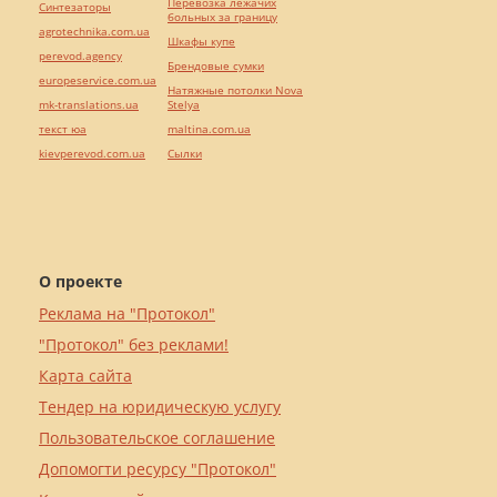
Перевозка лежачих
Синтезаторы
больных за границу
agrotechnika.com.ua
Шкафы купе
perevod.agency
Брендовые сумки
europeservice.com.ua
Натяжные потолки Nova
mk-translations.ua
Stelya
текст юа
maltina.com.ua
kievperevod.com.ua
Cылки
О проекте
Реклама на "Протокол"
"Протокол" без реклами!
Карта сайта
Тендер на юридическую услугу
Пользовательское соглашение
Допомогти ресурсу "Протокол"