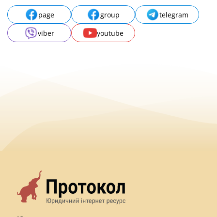
page
group
telegram
viber
youtube