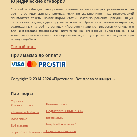
Юридические оговорки
Protocol.ua обладает авторскими правами на информацию, размещенную на
веб - страницах данного ресурса, если не указано иное. Под информацией
понимаются тексты, комментарии, статьи, фотоизображения, рисунки, ящик-
шота, сканы, видео, аудио, другие материалы. При использовании материалов,
размещенных на веб - страницах «Протокол» наличие гиперссылки открытого
для индексации поисковыми системами на protocol.ua обязательна. Под
использованием понимается копирования, адаптация, рерайтинг, модификация
и тому подобное.
Полный текст
Приймаємо до оплати
Copyright © 2014-2026 «Протокол». Все права защищены.
Партнёры
Серьги с
Винный шкаф
бриллиантами
Подготовка к НМТ / ВНО
alliancetechnika.ua
pereklad.ua
миралинкс
hospice-life.com.ua/
Веб мастер
Перевозка больных
https://motokosmos.ua/