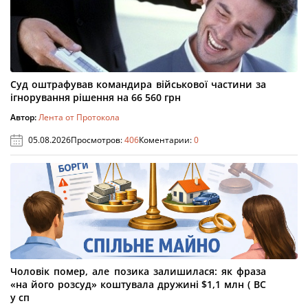
Суд оштрафував командира військової частини за
ігнорування рішення на 66 560 грн
Автор:
Лента от Протокола
05.08.2026
Просмотров:
406
Коментарии:
0
Чоловік помер, але позика залишилася: як фраза
«на його розсуд» коштувала дружині $1,1 млн ( ВС
у сп