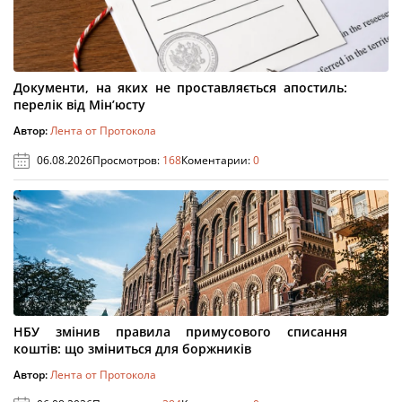
Документи, на яких не проставляється апостиль:
перелік від Мін’юсту
Автор:
Лента от Протокола
06.08.2026
Просмотров:
168
Коментарии:
0
НБУ змінив правила примусового списання
коштів: що зміниться для боржників
Автор:
Лента от Протокола