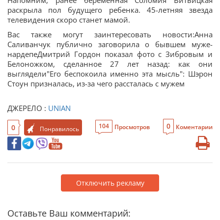
Напомним, ранее беременная Соломия Витвицкая
раскрыла пол будущего ребенка. 45-летняя звезда
телевидения скоро станет мамой.
Вас также могут заинтересовать новости:Анна
Саливанчук публично заговорила о бывшем муже-
нардепеДмитрий Гордон показал фото с Зибровым и
Белоножком, сделанное 27 лет назад: как они
выглядели"Его беспокоила именно эта мысль": Шэрон
Стоун призналась, из-за чего рассталась с мужем
ДЖЕРЕЛО :
UNIAN
0
104
0
Просмотров
Коментарии
Понравилось
Отключить рекламу
Оставьте Ваш комментарий: