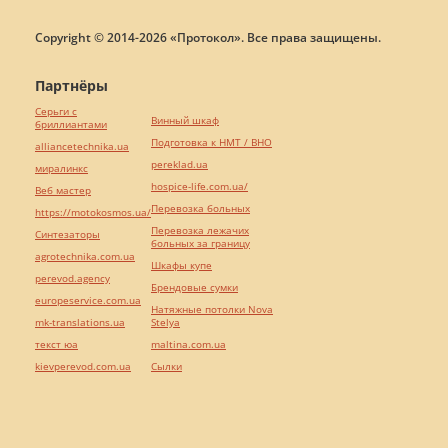
Copyright © 2014-2026 «Протокол». Все права защищены.
Партнёры
Серьги с
Винный шкаф
бриллиантами
Подготовка к НМТ / ВНО
alliancetechnika.ua
pereklad.ua
миралинкс
hospice-life.com.ua/
Веб мастер
Перевозка больных
https://motokosmos.ua/
Перевозка лежачих
Синтезаторы
больных за границу
agrotechnika.com.ua
Шкафы купе
perevod.agency
Брендовые сумки
europeservice.com.ua
Натяжные потолки Nova
mk-translations.ua
Stelya
текст юа
maltina.com.ua
kievperevod.com.ua
Cылки