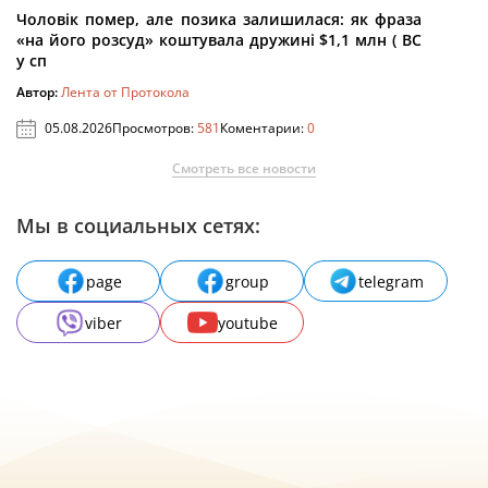
Чоловік помер, але позика залишилася: як фраза
«на його розсуд» коштувала дружині $1,1 млн ( ВС
у сп
Автор:
Лента от Протокола
05.08.2026
Просмотров:
581
Коментарии:
0
Смотреть все новости
Мы в социальных сетях:
page
group
telegram
viber
youtube