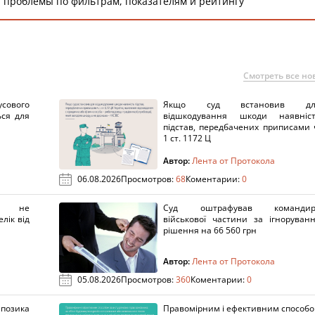
 проблемы по фильтрам, показателям и рейтингу
Смотреть все но
сового
Якщо суд встановив дл
ься для
відшкодування шкоди наявніс
підстав, передбачених приписами 
1 ст. 1172 Ц
Автор:
Лента от Протокола
06.08.2026
Просмотров:
68
Коментарии:
0
х не
Суд оштрафував командир
лік від
військової частини за ігноруван
рішення на 66 560 грн
Автор:
Лента от Протокола
05.08.2026
Просмотров:
360
Коментарии:
0
озика
Правомірним і ефективним способ