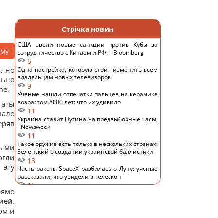
Стрічка новин
США ввели новые санкции против Кубы за
аму
сотрудничество с Китаем и РФ, – Bloomberg
6
, но
Одна настройка, которую стоит изменить всем
владельцам новых телевизоров
льно
9
me.
Ученые нашли отпечатки пальцев на керамике
возрастом 8000 лет: что их удивило
таты
11
вало
Украина ставит Путина на предвыборные часы,
еряв
- Newsweek
11
Такое оружие есть только в нескольких странах:
ными
Зеленский о создании украинской баллистики
огли
13
 эту
Часть ракеты SpaceX разбилась о Луну: ученые
рассказали, что увидели в телескоп
16
рямо
Никитюк с годовалым сыном укатила на отдых в
ией.
горы и нарвалась на хейт
14
ом и