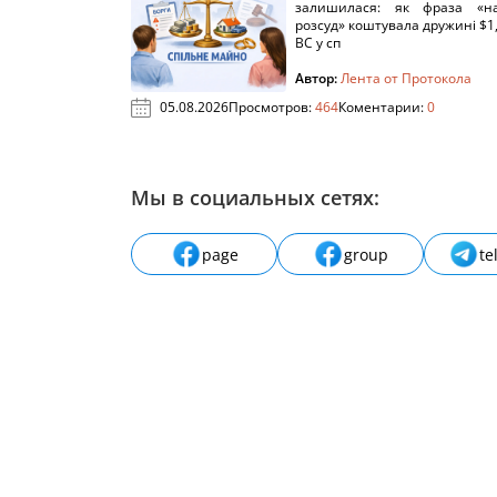
залишилася: як фраза «н
розсуд» коштувала дружині $1,
ВС у сп
Автор:
Лента от Протокола
05.08.2026
Просмотров:
464
Коментарии:
0
Мы в социальных сетях:
page
group
te