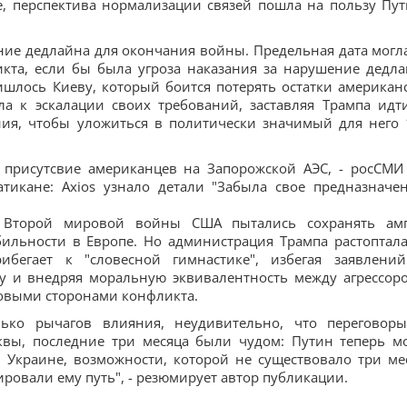
е, перспектива нормализации связей пошла на пользу Пут
ние дедлайна для окончания войны. Предельная дата могл
кта, если бы была угроза наказания за нарушение дедла
ишлось Киеву, который боится потерять остатки американ
ла к эскалации своих требований, заставляя Трампа идт
ния, чтобы уложиться в политически значимый для него 
ь присутсвие американцев на Запорожской АЭС, - росСМИ
тикане: Axios узнало детали "Забыла свое предназначен
 Второй мировой войны США пытались сохранять ам
ильности в Европе. Но администрация Трампа растоптала
ибегает к "словесной гимнастике", избегая заявлени
ну и внедряя моральную эквивалентность между агрессор
ковыми сторонами конфликта.
лько рычагов влияния, неудивительно, что переговор
квы, последние три месяца были чудом: Путин теперь м
в Украине, возможности, которой не существовало три ме
ровали ему путь", - резюмирует автор публикации.