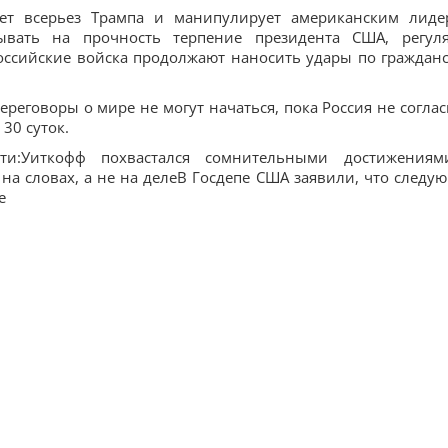
ет всерьез Трампа и манипулирует американским лиде
ывать на прочность терпение президента США, регул
российские войска продолжают наносить удары по граждан
ереговоры о мире не могут начаться, пока Россия не соглас
30 суток.
сти:Уиткофф похвастался сомнительными достижения
а словах, а не на делеВ Госдепе США заявили, что следу
е