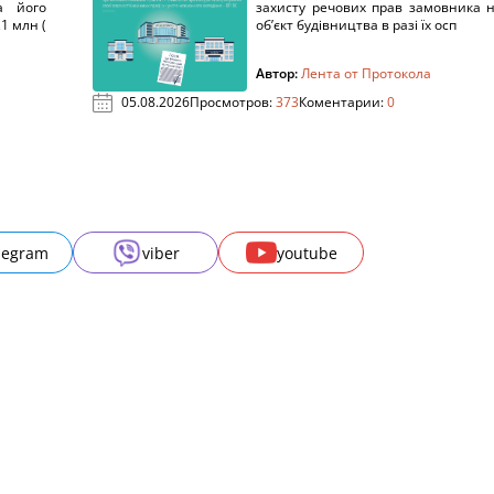
а його
захисту речових прав замовника 
1 млн (
об’єкт будівництва в разі їх осп
Автор:
Лента от Протокола
05.08.2026
Просмотров:
373
Коментарии:
0
legram
viber
youtube