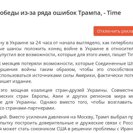
обеды из-за ряда ошибок Трампа, - Time
Отключить рекл
 в Украине за 24 часа от начала выглядело, как гипербола
ые шансы положить конец войне в Украине в относите
упустил все возможности, которые для этого имел, пишет Ti
ех месяцев потеряли возможности, которые Соединенные Ш
ершения войны таким образом, чтобы это способство
спользоваться источниками силы Америки, фактически пот
пишет издание.
это мощная коалиция стран-друзей Украины. Совмест
ческих стран Европы, Азии и других регионов мира м
е для Украины. Однако вместо того, чтобы возглавить
со странами-партнерами.
ий. Вместо усиления давления на Москву, Трамп выбрал п
пытку построить доверительные и дружеские связи с Росс
сия может стать союзником США в решении проблемы с Иран