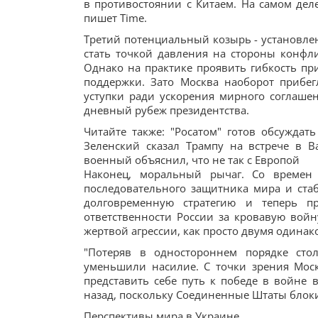
в противостоянии с Китаем. На самом дел
пишет Time.
Третий потенциальный козырь - установле
стать точкой давления на стороны конфли
Однако на практике проявить гибкость пр
поддержки. Зато Москва наоборот прибег
уступки ради ускорения мирного соглаше
дневный рубеж президентства.
Читайте также: "Росатом" готов обсуждат
Зеленский сказал Трампу на встрече в Ва
военный объяснил, что не так с Европой
Наконец, моральный рычаг. Со времен
последовательного защитника мира и стаб
долговременную стратегию и теперь пр
ответственности России за кровавую вой
жертвой агрессии, как просто двумя одина
"Потеряв в одностороннем порядке сто
уменьшили насилие. С точки зрения Мос
представить себе путь к победе в войне 
назад, поскольку Соединенные Штаты блоки
Перспективы мира в Украине