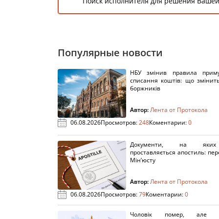
Поиск исполнителя для решения Вашей
Популярные новости
НБУ змінив правила приму
списання коштів: що змінит
боржників
Автор:
Лента от Протокола
06.08.2026
Просмотров:
248
Коментарии:
0
Документи, на яки
проставляється апостиль: пере
Мін’юсту
Автор:
Лента от Протокола
06.08.2026
Просмотров:
79
Коментарии:
0
Чоловік помер, але п