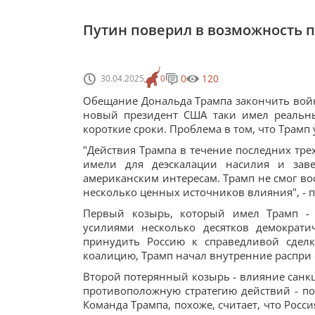
Путин поверил в возможность п
0
120
30.04.2025
0
Обещание Дональда Трампа закончить войну
новый президент США таки имел реальн
короткие сроки. Проблема в том, что Трамп 
"Действия Трампа в течение последних тр
имели для деэскалации насилия и зав
американским интересам. Трамп не смог во
несколько ценных источников влияния", - 
Первый козырь, который имел Трамп - 
усилиями несколько десятков демократи
принудить Россию к справедливой сделк
коалицию, Трамп начал внутренние распри 
Второй потерянный козырь - влияние санкц
противоположную стратегию действий - по
Команда Трампа, похоже, считает, что Рос