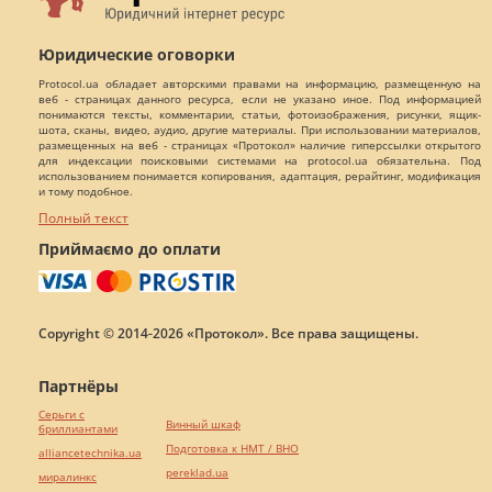
Юридические оговорки
Protocol.ua обладает авторскими правами на информацию, размещенную на
веб - страницах данного ресурса, если не указано иное. Под информацией
понимаются тексты, комментарии, статьи, фотоизображения, рисунки, ящик-
шота, сканы, видео, аудио, другие материалы. При использовании материалов,
размещенных на веб - страницах «Протокол» наличие гиперссылки открытого
для индексации поисковыми системами на protocol.ua обязательна. Под
использованием понимается копирования, адаптация, рерайтинг, модификация
и тому подобное.
Полный текст
Приймаємо до оплати
Copyright © 2014-2026 «Протокол». Все права защищены.
Партнёры
Серьги с
Винный шкаф
бриллиантами
Подготовка к НМТ / ВНО
alliancetechnika.ua
pereklad.ua
миралинкс