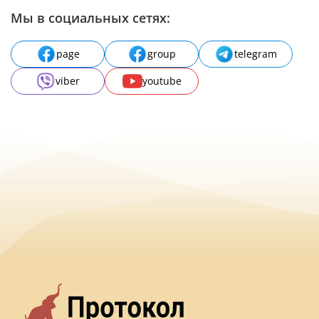
Мы в социальных сетях:
page
group
telegram
viber
youtube