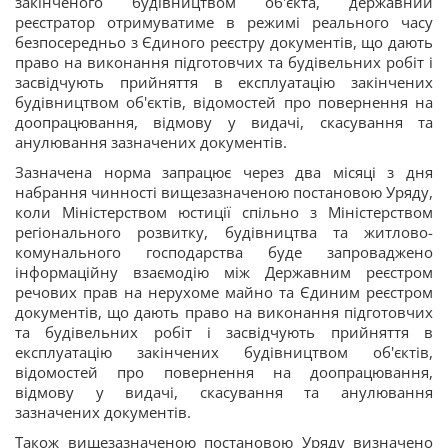
закінченого будівництвом об'єкта, державний
реєстратор отримуватиме в режимі реального часу
безпосередньо з Єдиного реєстру документів, що дають
право на виконання підготовчих та будівельних робіт і
засвідчують прийняття в експлуатацію закінчених
будівництвом об'єктів, відомостей про повернення на
доопрацювання, відмову у видачі, скасування та
анулювання зазначених документів.
Зазначена норма запрацює через два місяці з дня
набрання чинності вищезазначеною постановою Уряду,
коли Міністерством юстиції спільно з Міністерством
регіонального розвитку, будівництва та житлово-
комунального господарства буде запроваджено
інформаційну взаємодію між Державним реєстром
речових прав на нерухоме майно та Єдиним реєстром
документів, що дають право на виконання підготовчих
та будівельних робіт і засвідчують прийняття в
експлуатацію закінчених будівництвом об'єктів,
відомостей про повернення на доопрацювання,
відмову у видачі, скасування та анулювання
зазначених документів.
Також вищезазначеною постановою Уряду визначено