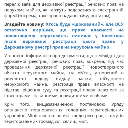
перелік заяв для державної реєстрації речових прав на
нерухоме майно, які можуть подаватися в електронній
формі (зокрема, таке право надано забудовникам).
Згадайте новину:
Хтось буде «шокований», але ВСУ
остаточно вирішив, що право власності на
новостворену нерухомість виникає у інвестора
після державної реєстрації цього права у
Державному реєстрі прав на нерухоме майно
Уточнено інформацію про документи, що необхідні для
державної реєстрації речових прав, зокрема, під час
проведення державної реєстрації новоствореного
об'єкта нерухомого майна, на об'єкт, утворений в
результаті поділу, виділу частки, об'єднання
нерухомого майна, реєстрації права власності на
підставі рішення суду та реєстрації права власності за
інвесторами - фізичними, юридичними особами.
Крім того, вищезазначеною постановою Уряду
визначено повноваження головних територіальних
управлінь Міністерства юстиції щодо реєстрації статутів
територіальних громад сіл, селищ, міст.