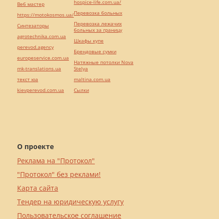
hospice-life.com.ua/
Веб мастер
Перевозка больных
https://motokosmos.ua/
Перевозка лежачих
Синтезаторы
больных за границу
agrotechnika.com.ua
Шкафы купе
perevod.agency
Брендовые сумки
europeservice.com.ua
Натяжные потолки Nova
mk-translations.ua
Stelya
текст юа
maltina.com.ua
kievperevod.com.ua
Cылки
О проекте
Реклама на "Протокол"
"Протокол" без реклами!
Карта сайта
Тендер на юридическую услугу
Пользовательское соглашение