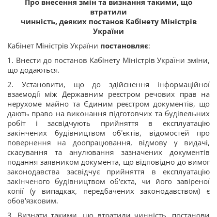
Про внесення змін та визнання такими, що
втратили
чинність, деяких постанов Кабінету Міністрів
України
Кабінет Міністрів України
постановляє
:
1. Внести до постанов Кабінету Міністрів України зміни,
що додаються.
2. Установити, що до здійснення інформаційної
взаємодії між Державним реєстром речових прав на
нерухоме майно та Єдиним реєстром документів, що
дають право на виконання підготовчих та будівельних
робіт і засвідчують прийняття в експлуатацію
закінчених будівництвом об'єктів, відомостей про
повернення на доопрацювання, відмову у видачі,
скасування та анулювання зазначених документів
подання заявником документа, що відповідно до вимог
законодавства засвідчує прийняття в експлуатацію
закінченого будівництвом об'єкта, чи його завіреної
копії (у випадках, передбачених законодавством) є
обов'язковим.
3. Визнати такими, що втратили чинність, постанови