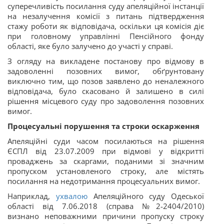
суперечливість посилання суду апеляційної інстанції
на незалучення комісії з питань підтвердження
стажу роботи як відповідача, оскільки ця комісія діє
при головному управлінні Пенсійного фонду
області, яке було залучено до участі у справі.
З огляду на викладене постанову про відмову в
задоволенні позовних вимог, обґрунтовану
виключно тим, що позов заявлено до неналежного
відповідача, було скасовано й залишено в силі
рішення місцевого суду про задоволення позовних
вимог.
Процесуальні порушення та строки оскарження
Апеляційні суди часом посилаються на рішення
ЄСПЛ від 23.07.2009 при відмові у відкритті
проваджень за скаргами, поданими зі значним
пропуском установленого строку, але містять
посилання на недотримання процесуальних вимог.
Наприклад,
ухвалою
Апеляційного суду Одеської
області від 7.06.2018 (справа №2-2404/2010)
визнано неповажними причини пропуску строку