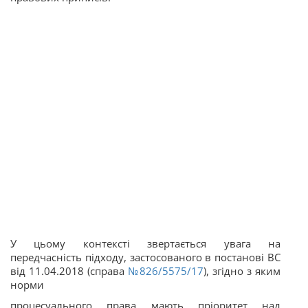
У цьому контексті звертається увага на
передчасність підходу, застосованого в постанові ВС
від 11.04.2018 (справа
№826/5575/17
), згідно з яким
норми
процесуального права мають пріоритет над