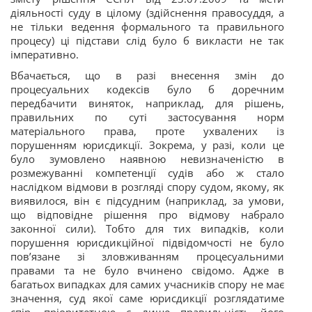
діяльності суду в цілому (здійснення правосуддя, а
не тільки ведення формального та правильного
процесу) ці підстави слід було б викласти не так
імперативно.
Вбачається, що в разі внесення змін до
процесуальних кодексів було б доречним
передбачити виняток, наприклад, для рішень,
правильних по суті застосування норм
матеріального права, проте ухвалених із
порушенням юрисдикції. Зокрема, у разі, коли це
було зумовлено наявною невизначеністю в
розмежуванні компетенції судів або ж стало
наслідком відмови в розгляді спору судом, якому, як
виявилося, він є підсудним (наприклад, за умови,
що відповідне рішення про відмову набрало
законної сили). Тобто для тих випадків, коли
порушення юрисдикційної підвідомчості не
було
пов’язане зі зловживанням процесуальними
правами та не було вчинено свідомо. Адже в
багатьох випадках для самих учасників спору не має
значення, суд якої саме юрисдикції розглядатиме