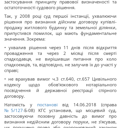
застосування принципу правової визначеності та
остатоточності судового рішення.
Так, у 2008 році суд першої інстанції,
ухвалюючи
рішення про визнання дійсним договору купівлі-
продажу житлового будинку та земельної ділянки,
припустився помилок, що мають фундаментальне
значення. Зокрема:
• ухвалив рішення через 11 днів після відкриття
провадження та через 2 місяці після смерті
спадкодавця, не вирішивши питання про коло
спадкоємців, та, відповідно, не залучив їх до участі у
справі;
• не врахував вимог ч.3 ст.640, ст.657 Цивільного
кодексу щодо обов’язкового нотаріального
посвідчення й державної реєстрації спірного
договору.
Натомість у
постанові
від 14.06.2018 (справа
№5/127-
Б-08) КГС установив, що місцевий суд,
застосовуючи позовну давність до вимог про
визнання недійсним договору поруки, не з’ясував,
чи порушено право або охоронюваний законом