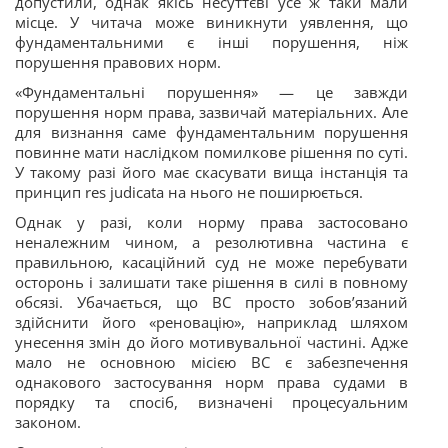
допустили, однак якісь несуттєві усе ж таки мали
місце. У читача може виникнути уявлення, що
фундаментальними є інші порушення, ніж
порушення правових норм.
«Фундаментальні порушення» — це завжди
порушення норм права, зазвичай матеріальних. Але
для визнання саме фундаментальним порушення
повинне мати наслідком помилкове рішення по суті.
У такому разі його має скасувати вища
інстанція та
принцип
res judicata
на нього не поширюється.
Однак у разі, коли норму права застосовано
неналежним чином, а резолютивна частина є
правильною, касаційний суд не може перебувати
осторонь і залишати таке рішення в силі в повному
обсязі. Убачається, що ВС просто зобов’язаний
здійснити його «реновацію», наприклад шляхом
унесення змін до його мотивувальної частині. Адже
мало не основною місією ВС є забезпечення
однакового застосування норм права судами в
порядку та спосіб, визначені процесуальним
законом.