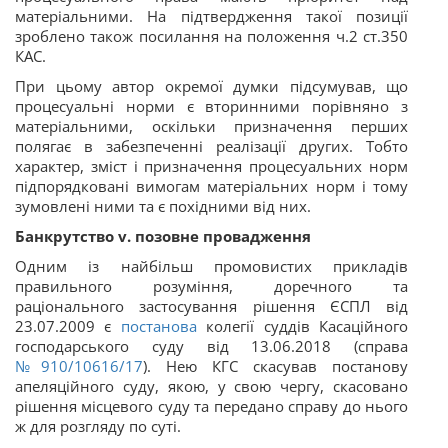
матеріальними. На підтвердження такої позиції
зроблено також посилання на положення ч.2 ст.350
КАС.
При цьому автор окремої думки підсумував, що
процесуальні норми є вторинними порівняно з
матеріальними, оскільки призначення перших
полягає в забезпеченні реалізації других. Тобто
характер, зміст і призначення процесуальних норм
підпорядковані вимогам матеріальних норм і тому
зумовлені ними та є похідними від них.
Банкрутство v. позовне провадження
Одним із найбільш промовистих прикладів
правильного розуміння, доречного та
раціонального застосування рішення ЄСПЛ від
23.07.2009 є
постанова
колегії суддів Касаційного
господарського суду від 13.06.2018 (справа
№910/10616/17
). Нею КГС скасував постанову
апеляційного суду, якою, у свою чергу, скасовано
рішення місцевого суду та передано справу до нього
ж для розгляду по суті.