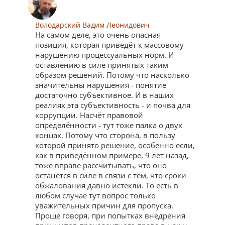
Володарский Вадим Леонидович
На самом деле, это очень опасная
позиция, которая приведёт к массовому
нарушению процессуальных норм. И
оставлению в силе принятых таким
образом решений. Потому что насколько
значительны нарушения - понятие
достаточно субъективное. И в наших
реалиях эта субъективность - и почва для
коррупции. Насчёт правовой
определённости - тут тоже палка о двух
концах. Потому что сторона, в пользу
которой принято решение, особенно если,
как в приведённом примере, 9 лет назад,
тоже вправе рассчитывать, что оно
останется в силе в связи с тем, что сроки
обжалования давно истекли. То есть в
любом случае тут вопрос только
уважительных причин для пропуска.
Проще говоря, при попытках внедрения