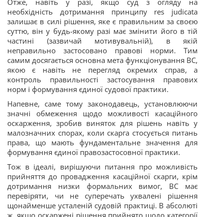
Отже, навіть у разі, якщо суд з огляду на
необхідність дотримання принципу res judicata
залишає в силі рішення, яке є правильним за своєю
суттю, він у будь-якому разі має змінити його в тій
частині (зазвичай мотивувальній), в якій
неправильно застосовано правові норми. Тим
самим досягається основна мета функціонування ВС,
якою є навіть не перегляд окремих справ, а
контроль правильності застосування правових
норм і формування єдиної судової практики.
Напевне, саме тому законодавець,
установлюючи
значні обмеження щодо можливості касаційного
оскарження, зробив виняток для рішень навіть у
малозначних спорах, коли скарга стосується питань
права, що мають фундаментальне значення для
формування єдиної правозастосовної практики.
Тож в ідеалі, вирішуючи питання про можливість
прийняття до провадження касаційної скарги, крім
дотримання низки формальних вимог, ВС має
перевіряти, чи не суперечать ухвалені рішення
щонайменше усталеній судовій практиці. В абсолюті
ж, якщо оскаржені рішення прийнято щодо категорії