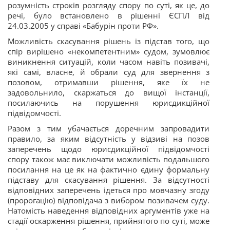
розумність строків розгляду спору по суті, як це, до
речі, було встановлено в рішенні ЄСПЛ від
24.03.2005 у справі «Бабурін проти РФ».
Можливість скасування рішень із підстав того, що
спір вирішено «некомпетентним» судом, зумовлює
виникнення ситуацій, коли часом навіть позивачі,
які самі, власне, й обрали суд для звернення з
позовом, отримавши рішення, яке їх не
задовольнило, скаржаться до вищої інстанції,
посилаючись на порушення юрисдикційної
підвідомчості.
Разом з тим убачається доречним запровадити
правило, за яким відсутність у відзиві на позов
заперечень щодо юрисдикційної підвідомчості
спору також
має виключати можливість подальшого
посилання на це як на фактично єдину формальну
підставу для скасування рішення. За відсутності
відповідних заперечень ідеться про мовчазну згоду
(пророгацію) відповідача з вибором позивачем суду.
Натомість наведення відповідних аргументів уже на
стадії оскарження рішення, прийнятого по суті, може