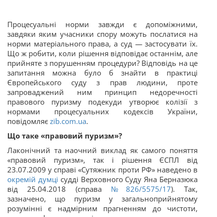
Процесуальні норми завжди є допоміжними,
завдяки яким учасники спору можуть послатися на
норми матеріального права, а суд — застосувати їх.
Що ж робити, коли рішення відповідає останнім, але
прийняте з порушенням процедури? Відповідь на це
запитання можна було б знайти в практиці
Європейського суду з прав людини, проте
запроваджений ним принцип недоречності
правового пуризму подекуди утворює колізії з
нормами процесуальних кодексів України,
повідомляє
zib.com.ua
.
Що таке «правовий пуризм»?
Лаконічний та наочний виклад як самого
поняття
«правовий пуризм», так і рішення ЄСПЛ від
23.07.2009 у справі «Сутяжник проти РФ» наведено в
окремій думці
судді Верховного Суду Яна Берназюка
від 25.04.2018 (справа
№826/5575/17
). Так,
зазначено, що пуризм у загальноприйнятому
розумінні є надмірним прагненням до чистоти,