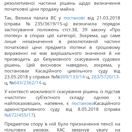
резолютивної частини рішень щодо визначення
початкової ціни продажу майна.
Так, Велика палата ВС у
постанові
від 21.03.2018
(справа №235/3619/15-ц) визначила порядок
застосування положень стст.38, 39 закону «Про
іпотеку» в спорах цієї категорії. Зокрема, що саме
лише незазначення в резолютивній частині
початкової ціни предмета іпотеки в грошовому
вираженні не має вирішального значення й не
призводить до безумовного скасування судових
рішень. Цей висновок наведено, зокрема, у
постановах Касаційного цивільного суду від
23.05.2018 у справах №№
309/133/14-
ц,
263/5720/13-
ц, №
643/2362/14-
ц.
У контексті можливості скасування рішень із підстав
«чистоти» суб’єктного складу однією з
найпоказовіших, напевне, є
постанова
Касаційного
адміністративного суду від 8.05.2018 (справа
№672/455/17
).
Предметом спору в ній було призначення пенсії на
пільгових умовах. КАС звернув увагу на