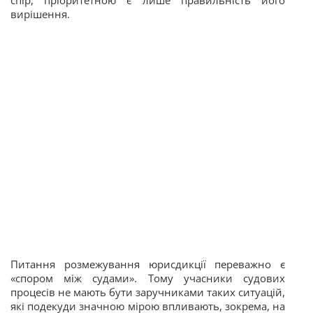
спір, пріоритетною є лише правильність його
вирішення.
Питання розмежування юрисдикції переважно є
«спором між судами». Тому учасники судових
процесів не мають бути заручниками таких ситуацій,
які подекуди значною мірою впливають, зокрема, на