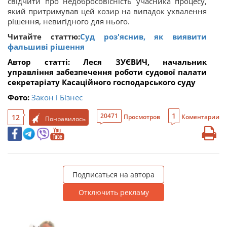
свідчити про недобросовісність учасника процесу,
який притримував цей козир на випадок ухвалення
рішення, невигідного для нього.
Читайте статтю:
Суд роз'яснив, як виявити
фальшиві рішення
Автор статті:
Леся ЗУЄВИЧ, начальник
управління забезпечення роботи судової палати
секретаріату Касаційного господарського суду
Фото:
Закон і Бізнес
1
20471
12
Просмотров
Коментарии
Понравилось
Подписаться на автора
Отключить рекламу