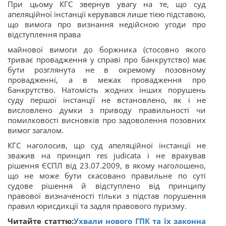
При цьому КГС звернув увагу на те, що суд
апеляційної інстанції керувався лише тією підставою,
що вимога про визнання недійсною угоди про
відступлення права
майнової вимоги до боржника (стосовно якого
триває провадження у справі про банкрутство) має
бути розглянута не в окремому позовному
провадженні, а в межах провадження про
банкрутство. Натомість жодних інших порушень
суду першої інстанції не встановлено, як і не
висловлено думки з приводу правильності чи
помилковості висновків про задоволення позовних
вимог загалом.
КГС наголосив, що суд апеляційної інстанції не
зважив на принцип res judicata і не врахував
рішення ЄСПЛ від 23.07.2009, в якому наголошено,
що не може бути скасовано правильне по суті
судове рішення й відступлено від принципу
правової визначеності тільки з підстав порушення
правил юрисдикції та задля правового пуризму.
Читайте статтю:
Ухвали нового ГПК та їх законна