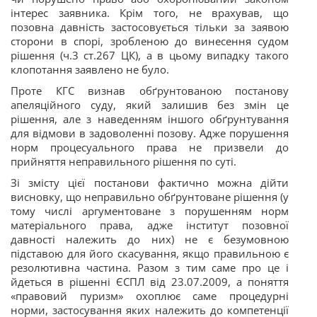
інтерес заявника. Крім того, не врахував, що
позовна давність застосовується тільки за заявою
сторони в спорі, зробленою до винесення судом
рішення (ч.3 ст.267 ЦК), а в цьому випадку такого
клопотання заявлено не було.
Проте КГС визнав обґрунтованою постанову
апеляційного суду, який залишив без змін це
рішення, але з наведенням іншого обґрунтування
для відмови в задоволенні позову. Адже порушення
норм процесуального права не призвели до
прийняття неправильного рішення по суті.
Зі змісту цієї постанови фактично можна дійти
висновку, що неправильно обґрунтоване рішення (у
тому числі аргументоване з порушенням норм
матеріального права, адже інститут позовної
давності належить до них) не є безумовною
підставою для його скасування, якщо правильною є
резолютивна частина. Разом з тим саме про це і
йдеться в рішенні ЄСПЛ від 23.07.2009, а поняття
«правовий пуризм» охоплює саме процедурні
норми, застосування яких належить до компетенції