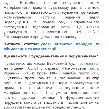
судів. Натомість наявне порушення норм
матеріального права в будь-якому разі є істотною
помилкою та підставою для скасування принаймні
мотивувальної частини рішення задля
недопущення в подальшому неправильного
застосування відповідних норм. Це цілком
узгоджується з положеннями ч.4 ст.311
Господарського процесуального кодексу.
Читайте статтю:
Судові витрати: порядок їх
обчислення та компенсації
Що вважати «фундаментальним порушенням»?
Прикметно, що часом Верховний Суд
посилається
на рішення ЄСПЛ у справах «Пономарьов проти
України», «Рябих проти РФ», «Нєлюбін проти РФ»,
«Сутяжник проти РФ» та ін., зазначаючи, що спір
вирішено з дотриманням норм процесуального
права та правильним застосуванням норм
матеріального права, і за умови невстановлення
істотної судової помилки й фундаментальних
порушень констатує відсутність підстав для зміни
або скасування рішень попередніх інстанцій.