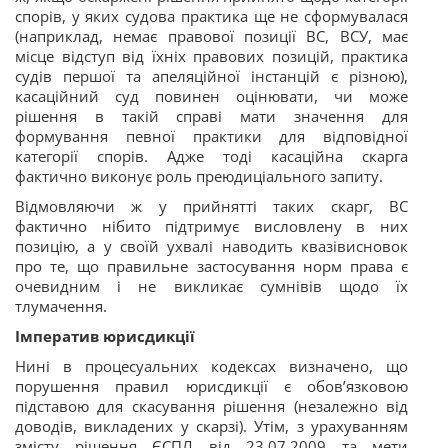
спорів, у яких судова практика ще не сформувалася
(наприклад, немає правової позиції ВС, ВСУ, має
місце відступ від їхніх правових позицій, практика
судів першої та апеляційної інстанцій є різною),
касаційний суд повинен оцінювати, чи може
рішення в такій справі мати значення для
формування певної практики для відповідної
категорії спорів. Адже тоді касаційна скарга
фактично виконує роль преюдиціального запиту.
Відмовляючи ж у прийнятті таких скарг, ВС
фактично нібито підтримує висловлену в них
позицію, а у своїй ухвалі наводить квазівисновок
про те, що правильне
застосування норм права є
очевидним і не викликає сумнівів щодо їх
тлумачення.
Імператив юрисдикції
Нині в процесуальних кодексах визначено, що
порушення правил юрисдикції є обов’язковою
підставою для скасування рішення (незалежно від
доводів, викладених у скарзі). Утім, з урахуванням
змісту рішення ЄСПЛ від 23.07.2009 та мети