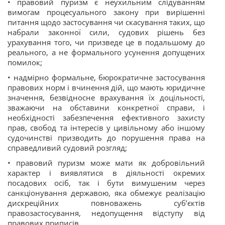
• правовий пуризм є неухильним
слідуванням
вимогам процесуального закону при вирішенні
питання щодо застосування чи скасування таких, що
набрали законної сили, судових рішень без
урахування того, чи призведе це в подальшому до
реального, а не формального усунення допущених
помилок;
• надмірно формальне, бюрократичне застосування
правових норм і вчинення дій, що мають юридичне
значення, безвідносне врахування їх доцільності,
зважаючи на обставини конкретної справи, і
необхідності забезпечення ефективного захисту
прав, свобод та інтересів у цивільному або іншому
судочинстві призводить до порушення права на
справедливий судовий розгляд;
• правовий пуризм може мати як добровільний
характер і виявлятися в діяльності окремих
посадових осіб, так і бути вимушеним через
санкціонування державою, яка обмежує реалізацію
дискреційних повноважень суб’єктів
правозастосування, недопущення відступу від
правових приписів.