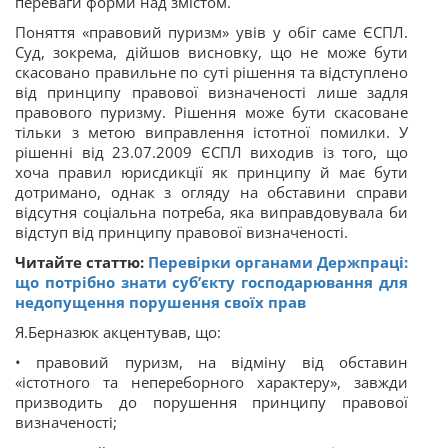
переваги форми над змістом.
Поняття «правовий пуризм» увів у обіг саме ЄСПЛ.
Суд, зокрема, дійшов висновку, що не може бути
скасовано правильне по суті рішення та відступлено
від принципу правової визначеності лише задля
правового пуризму. Рішення може бути скасоване
тільки з метою виправлення істотної помилки. У
рішенні від 23.07.2009 ЄСПЛ виходив із того, що
хоча правил юрисдикції як принципу й має бути
дотримано, однак з огляду на обставини справи
відсутня соціальна потреба, яка виправдовувала би
відступ від принципу правової визначеності.
Читайте статтю:
Перевірки органами Держпраці:
що потрібно знати суб’єкту господарювання для
недопущення порушення своїх прав
Я.Берназюк акцентував, що:
• правовий пуризм, на відміну від обставин
«істотного та непереборного характеру», завжди
призводить до порушення принципу правової
визначеності;