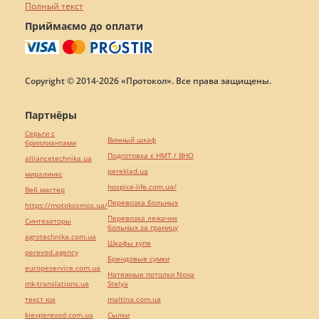
Полный текст
Приймаємо до оплати
Copyright © 2014-2026 «Протокол». Все права защищены.
Партнёры
Серьги с
Винный шкаф
бриллиантами
Подготовка к НМТ / ВНО
alliancetechnika.ua
pereklad.ua
миралинкс
hospice-life.com.ua/
Веб мастер
Перевозка больных
https://motokosmos.ua/
Перевозка лежачих
Синтезаторы
больных за границу
agrotechnika.com.ua
Шкафы купе
perevod.agency
Брендовые сумки
europeservice.com.ua
Натяжные потолки Nova
mk-translations.ua
Stelya
текст юа
maltina.com.ua
kievperevod.com.ua
Cылки