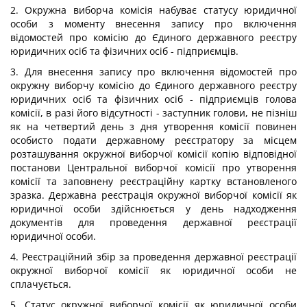
2. Окружна виборча комісія набуває статусу юридичної
особи з моменту внесення запису про включення
відомостей про комісію до Єдиного державного реєстру
юридичних осіб та фізичних осіб - підприємців.
3. Для внесення запису про включення відомостей про
окружну виборчу комісію до Єдиного державного реєстру
юридичних осіб та фізичних осіб - підприємців голова
комісії, в разі його відсутності - заступник голови, не пізніш
як на четвертий день з дня утворення комісії повинен
особисто подати державному реєстратору за місцем
розташування окружної виборчої комісії копію відповідної
постанови Центральної виборчої комісії про утворення
комісії та заповнену реєстраційну картку встановленого
зразка. Державна реєстрація окружної виборчої комісії як
юридичної особи здійснюється у день надходження
документів для проведення державної реєстрації
юридичної особи.
4. Реєстраційний збір за проведення державної реєстрації
окружної виборчої комісії як юридичної особи не
сплачується.
5. Статус окружної виборчої комісії як юридичної особи