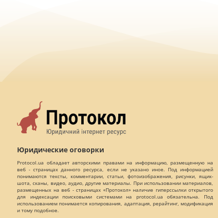
Юридические оговорки
Protocol.ua обладает авторскими правами на информацию, размещенную на
веб - страницах данного ресурса, если не указано иное. Под информацией
понимаются тексты, комментарии, статьи, фотоизображения, рисунки, ящик-
шота, сканы, видео, аудио, другие материалы. При использовании материалов,
размещенных на веб - страницах «Протокол» наличие гиперссылки открытого
для индексации поисковыми системами на protocol.ua обязательна. Под
использованием понимается копирования, адаптация, рерайтинг, модификация
и тому подобное.