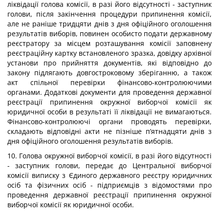
ліквідації голова комісії, в разі його відсутності - заступник
голови, після закінчення процедури припинення комісії,
але не раніше тридцяти днів з дня офіційного оголошення
результатів виборів, повинен особисто подати державному
реєстратору за місцем розташування комісії заповнену
реєстраційну картку встановленого зразка, довідку архівної
установи про прийняття документів, які відповідно до
закону підлягають довгостроковому зберіганню, а також
акт спільної перевірки фінансово-контролюючими
органами. Додаткові документи для проведення державної
реєстрації припинення окружної виборчої комісії як
юридичної особи в результаті її ліквідації не вимагаються.
Фінансово-контролюючі органи проводять перевірки,
складають відповідні акти не пізніше п’ятнадцяти днів з
дня офіційного оголошення результатів виборів.
10. Голова окружної виборчої комісії, в разі його відсутності
- заступник голови, передає до Центральної виборчої
комісії виписку з Єдиного державного реєстру юридичних
осіб та фізичних осіб - підприємців з відомостями про
проведення державної реєстрації припинення окружної
виборчої комісії як юридичної особи.