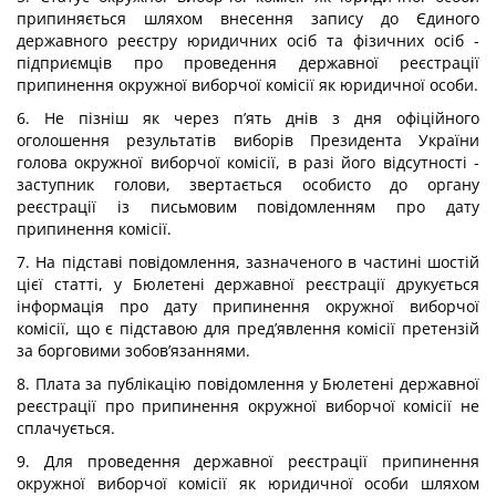
припиняється шляхом внесення запису до Єдиного
державного реєстру юридичних осіб та фізичних осіб -
підприємців про проведення державної реєстрації
припинення окружної виборчої комісії як юридичної особи.
6. Не пізніш як через п’ять днів з дня офіційного
оголошення результатів виборів Президента України
голова окружної виборчої комісії, в разі його відсутності -
заступник голови, звертається особисто до органу
реєстрації із письмовим повідомленням про дату
припинення комісії.
7. На підставі повідомлення, зазначеного в частині шостій
цієї статті, у Бюлетені державної реєстрації друкується
інформація про дату припинення окружної виборчої
комісії, що є підставою для пред’явлення комісії претензій
за борговими зобов’язаннями.
8. Плата за публікацію повідомлення у Бюлетені державної
реєстрації про припинення окружної виборчої комісії не
сплачується.
9. Для проведення державної реєстрації припинення
окружної виборчої комісії як юридичної особи шляхом