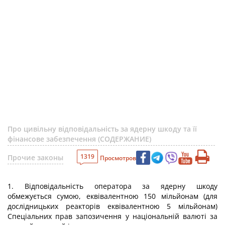
Про цивільну відповідальність за ядерну шкоду та її
фінансове забезпечення (СОДЕРЖАНИЕ)
1319
Прочие законы
Просмотров
1. Відповідальність оператора за ядерну шкоду
обмежується сумою, еквівалентною 150 мільйонам (для
дослідницьких реакторів еквівалентною 5 мільйонам)
Спеціальних прав запозичення у національній валюті за