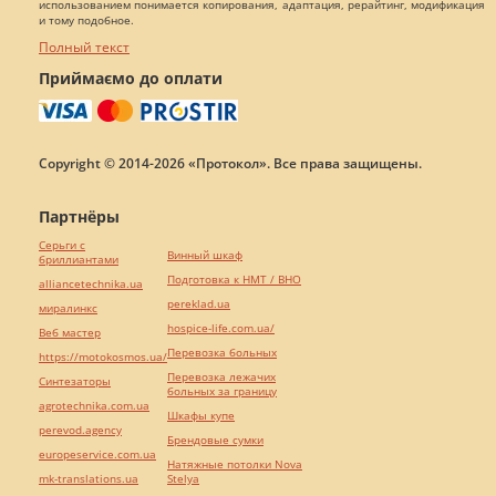
использованием понимается копирования, адаптация, рерайтинг, модификация
и тому подобное.
Полный текст
Приймаємо до оплати
Copyright © 2014-2026 «Протокол». Все права защищены.
Партнёры
Серьги с
Винный шкаф
бриллиантами
Подготовка к НМТ / ВНО
alliancetechnika.ua
pereklad.ua
миралинкс
hospice-life.com.ua/
Веб мастер
Перевозка больных
https://motokosmos.ua/
Перевозка лежачих
Синтезаторы
больных за границу
agrotechnika.com.ua
Шкафы купе
perevod.agency
Брендовые сумки
europeservice.com.ua
Натяжные потолки Nova
mk-translations.ua
Stelya