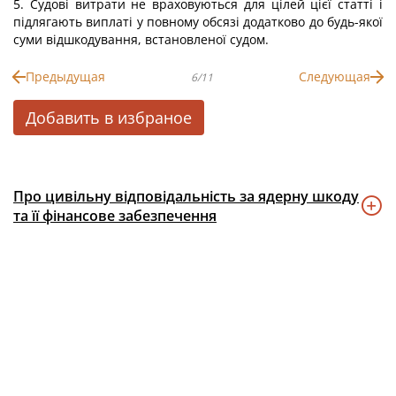
5. Судові витрати не враховуються для цілей цієї статті і
підлягають виплаті у повному обсязі додатково до будь-якої
суми відшкодування, встановленої судом.
Предыдущая
Следующая
6/11
Добавить в избраное
Про цивільну відповідальність за ядерну шкоду
та її фінансове забезпечення