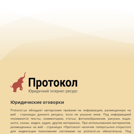
Юридические оговорки
Protocol.ua обладает авторскими правами на информацию, размещенную на
веб - страницах данного ресурса, если не указано иное. Под информацией
понимаются тексты, комментарии, статьи, фотоизображения, рисунки, ящик-
шота, сканы, видео, аудио, другие материалы. При использовании материалов,
размещенных на веб - страницах «Протокол» наличие гиперссылки открытого
для индексации поисковыми системами на protocol.ua обязательна. Под