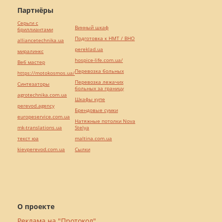
Партнёры
Серьги с
Винный шкаф
бриллиантами
Подготовка к НМТ / ВНО
alliancetechnika.ua
pereklad.ua
миралинкс
hospice-life.com.ua/
Веб мастер
Перевозка больных
https://motokosmos.ua/
Перевозка лежачих
Синтезаторы
больных за границу
agrotechnika.com.ua
Шкафы купе
perevod.agency
Брендовые сумки
europeservice.com.ua
Натяжные потолки Nova
mk-translations.ua
Stelya
текст юа
maltina.com.ua
kievperevod.com.ua
Cылки
О проекте
Реклама на "Протокол"