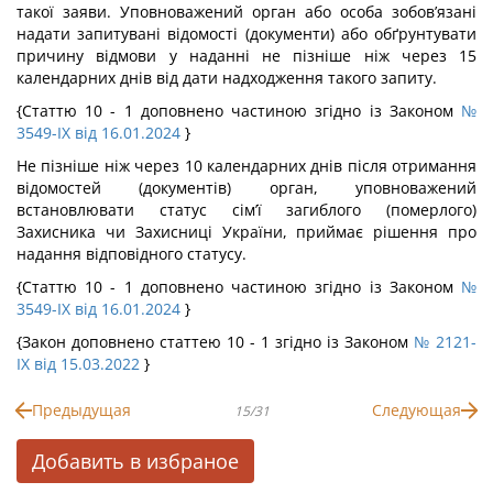
такої заяви. Уповноважений орган або особа зобов’язані
надати запитувані відомості (документи) або обґрунтувати
причину відмови у наданні не пізніше ніж через 15
календарних днів від дати надходження такого запиту.
{Статтю 10 - 1 доповнено частиною згідно із Законом
№
3549-IX від 16.01.2024
}
Не пізніше ніж через 10 календарних днів після отримання
відомостей (документів) орган, уповноважений
встановлювати статус сім’ї загиблого (померлого)
Захисника чи Захисниці України, приймає рішення про
надання відповідного статусу.
{Статтю 10 - 1 доповнено частиною згідно із Законом
№
3549-IX від 16.01.2024
}
{Закон доповнено статтею 10 - 1 згідно із Законом
№ 2121-
IX від 15.03.2022
}
Предыдущая
Следующая
15/31
Добавить в избраное