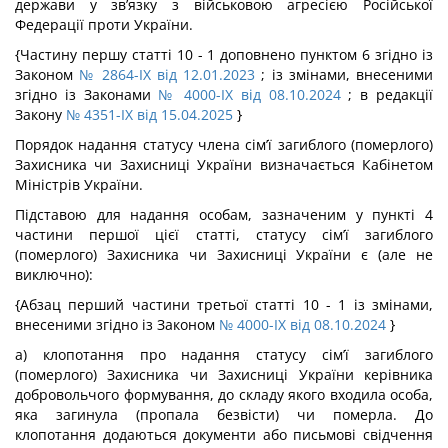
держави у зв’язку з військовою агресією Російської
Федерації проти України.
{Частину першу статті 10 - 1 доповнено пунктом 6 згідно із
Законом
№ 2864-IX від 12.01.2023
; із змінами, внесеними
згідно із Законами
№ 4000-IX від 08.10.2024
; в редакції
Закону
№ 4351-IX від 15.04.2025
}
Порядок надання статусу члена сім’ї загиблого (померлого)
Захисника чи Захисниці України визначається Кабінетом
Міністрів України.
Підставою для надання особам, зазначеним у пункті 4
частини першої цієї статті, статусу сім’ї загиблого
(померлого) Захисника чи Захисниці України є (але не
виключно):
{Абзац перший частини третьої статті 10 - 1 із змінами,
внесеними згідно із Законом
№ 4000-IX від 08.10.2024
}
а) клопотання про надання статусу сім’ї загиблого
(померлого) Захисника чи Захисниці України керівника
добровольчого формування, до складу якого входила особа,
яка загинула (пропала безвісти) чи померла. До
клопотання додаються документи або письмові свідчення