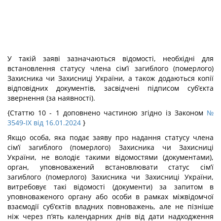
У такій заяві зазначаються відомості, необхідні для
встановлення статусу члена сім’ї загиблого (померлого)
Захисника чи Захисниці України, а також додаються копії
відповідних документів, засвідчені підписом суб’єкта
звернення (за наявності).
{Статтю 10 - 1 доповнено частиною згідно із Законом
№
3549-IX від 16.01.2024
}
Якщо особа, яка подає заяву про надання статусу члена
сім’ї загиблого (померлого) Захисника чи Захисниці
України, не володіє такими відомостями (документами),
орган, уповноважений встановлювати статус сім’ї
загиблого (померлого) Захисника чи Захисниці України,
витребовує такі відомості (документи) за запитом в
уповноваженого органу або особи в рамках міжвідомчої
взаємодії суб’єктів владних повноважень, але не пізніше
ніж через п’ять календарних днів від дати надходження