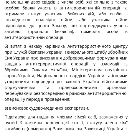
не менш як двох свідків з числа осіб, які спільно з такою
особою брали участь в антитерористичній операції та
отримали статус учасника бойових дій, або особи з
інвалідністю внаслідок війни, або учасника війни
відповідно до цього Закону, що підтверджують участь
загиблої (пропалої безвісти), померлої особи в
антитерористичній операції;
б) витяг з наказу керівника Антитерористичного центру
при Службі безпеки України, Генерального штабу Збройних
Сил України про виконання добровольчими формуваннями
завдань антитерористичної операції у взаємодії із
Збройними Силами України, Міністерством внутрішніх
справ України, Національною гвардією України та іншими
утвореними відповідно до законів України військовими
формуваннями та правоохоронними органами,
перебуваючи безпосередньо в районах антитерористичної
операції у період її проведення;
в) висновок судово-медичної експертизи.
Підставою для надання членам сімей осіб, зазначених у
пункті 6 частини першої цієї статті, статусу члена сім’ї
загиблого (померлого) Захисника чи Захисниці України є