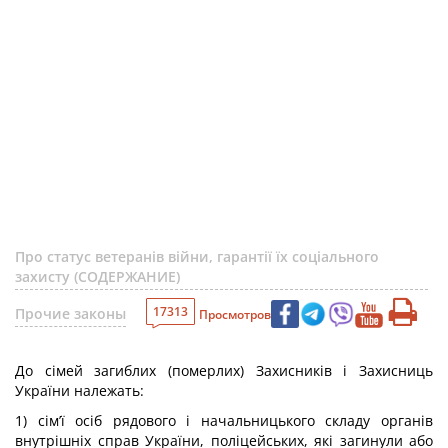
Про статус ветеранів війни, гарантії їх соціального
захисту (СОДЕРЖАНИЕ)
17313
Прочие законы
Просмотров
До сімей загиблих (померлих) Захисників і Захисниць
України належать:
1) сім’ї осіб рядового і начальницького складу органів
внутрішніх справ України, поліцейських, які загинули або