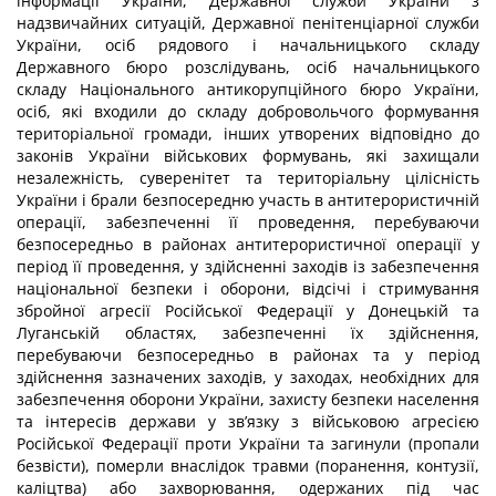
інформації України, Державної служби України з
надзвичайних ситуацій, Державної пенітенціарної служби
України, осіб рядового і начальницького складу
Державного бюро розслідувань, осіб начальницького
складу Національного антикорупційного бюро України,
осіб, які входили до складу добровольчого формування
територіальної громади, інших утворених відповідно до
законів України військових формувань, які захищали
незалежність, суверенітет та територіальну цілісність
України і брали безпосередню участь в антитерористичній
операції, забезпеченні її проведення, перебуваючи
безпосередньо в районах антитерористичної операції у
період її проведення, у здійсненні заходів із забезпечення
національної безпеки і оборони, відсічі і стримування
збройної агресії Російської Федерації у Донецькій та
Луганській областях, забезпеченні їх здійснення,
перебуваючи безпосередньо в районах та у період
здійснення зазначених заходів, у заходах, необхідних для
забезпечення оборони України, захисту безпеки населення
та інтересів держави у зв’язку з військовою агресією
Російської Федерації проти України та загинули (пропали
безвісти), померли внаслідок травми (поранення, контузії,
каліцтва) або захворювання, одержаних під час