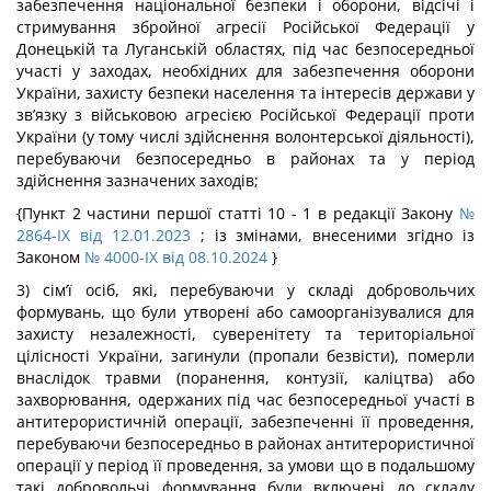
забезпечення національної безпеки і оборони, відсічі і
стримування збройної агресії Російської Федерації у
Донецькій та Луганській областях, під час безпосередньої
участі у заходах, необхідних для забезпечення оборони
України, захисту безпеки населення та інтересів держави у
зв’язку з військовою агресією Російської Федерації проти
України (у тому числі здійснення волонтерської діяльності),
перебуваючи безпосередньо в районах та у період
здійснення зазначених заходів;
{Пункт 2 частини першої статті 10 - 1 в редакції Закону
№
2864-IX від 12.01.2023
; із змінами, внесеними згідно із
Законом
№ 4000-IX від 08.10.2024
}
3) сім’ї осіб, які, перебуваючи у складі добровольчих
формувань, що були утворені або самоорганізувалися для
захисту незалежності, суверенітету та територіальної
цілісності України, загинули (пропали безвісти), померли
внаслідок травми (поранення, контузії, каліцтва) або
захворювання, одержаних під час безпосередньої участі в
антитерористичній операції, забезпеченні її проведення,
перебуваючи безпосередньо в районах антитерористичної
операції у період її проведення, за умови що в подальшому
такі добровольчі формування були включені до складу