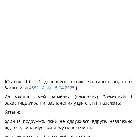
{Статтю 10 - 1 доповнено новою частиною згідно із
Законом
№ 4351-IX від 15.04.2025
}
До членів сімей загиблих (померлих) Захисників і
Захисниць України, зазначених у цій статті, належать:
батьки;
один із подружжя, який не одружився вдруге, незалежно
від того, виплачується йому пенсія чи ні;
діти, які не мають (і не мали) своїх сімей;