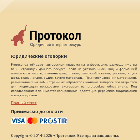
Юридические оговорки
Protocol.ua обладает авторскими правами на информацию, размещенную на
веб - страницах данного ресурса, если не указано иное. Под информацией
понимаются тексты, комментарии, статьи, фотоизображения, рисунки, ящик-
шота, сканы, видео, аудио, другие материалы. При использовании материалов,
размещенных на веб - страницах «Протокол» наличие гиперссылки открытого
для индексации поисковыми системами на protocol.ua обязательна. Под
использованием понимается копирования, адаптация, рерайтинг, модификация
и тому подобное.
Полный текст
Приймаємо до оплати
Copyright © 2014-2026 «Протокол». Все права защищены.