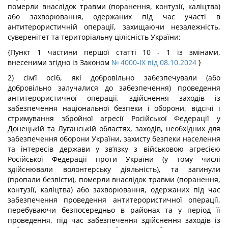
померли внаслідок травми (поранення, контузії, каліцтва)
або захворювання, одержаних під час участі в
антитерористичній операції, захищаючи незалежність,
суверенітет та територіальну цілісність України;
{Пункт 1 частини першої статті 10 - 1 із змінами,
внесеними згідно із Законом
№ 4000-IX від 08.10.2024
}
2) сім’ї осіб, які добровільно забезпечували (або
добровільно залучалися до забезпечення) проведення
антитерористичної операції, здійснення заходів із
забезпечення національної безпеки і оборони, відсічі і
стримування збройної агресії Російської Федерації у
Донецькій та Луганській областях, заходів, необхідних для
забезпечення оборони України, захисту безпеки населення
та інтересів держави у зв’язку з військовою агресією
Російської Федерації проти України (у тому числі
здійснювали волонтерську діяльність), та загинули
(пропали безвісти), померли внаслідок травми (поранення,
контузії, каліцтва) або захворювання, одержаних під час
забезпечення проведення антитерористичної операції,
перебуваючи безпосередньо в районах та у період її
проведення, під час забезпечення здійснення заходів із