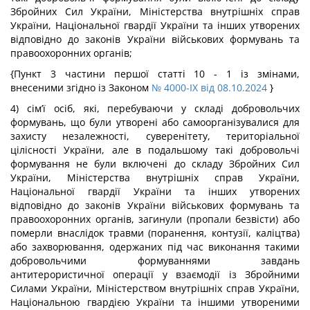
Збройних Сил України, Міністерства внутрішніх справ
України, Національної гвардії України та інших утворених
відповідно до законів України військових формувань та
правоохоронних органів;
{Пункт 3 частини першої статті 10 - 1 із змінами,
внесеними згідно із Законом
№ 4000-IX від 08.10.2024
}
4) сім’ї осіб, які, перебуваючи у складі добровольчих
формувань, що були утворені або самоорганізувалися для
захисту незалежності, суверенітету, територіальної
цілісності України, але в подальшому такі добровольчі
формування не були включені до складу Збройних Сил
України, Міністерства внутрішніх справ України,
Національної гвардії України та інших утворених
відповідно до законів України військових формувань та
правоохоронних органів, загинули (пропали безвісти) або
померли внаслідок травми (поранення, контузії, каліцтва)
або захворювання, одержаних під час виконання такими
добровольчими формуваннями завдань
антитерористичної операції у взаємодії із Збройними
Силами України, Міністерством внутрішніх справ України,
Національною гвардією України та іншими утвореними