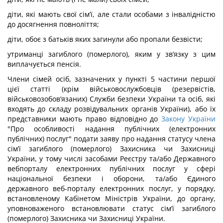
діти, які мають свої сім’ї, але стали особами з інвалідністю
до досягнення повноліття;
діти, обоє з батьків яких загинули або пропали безвісти;
утриманці загиблого (померлого), яким у зв’язку з цим
виплачується пенсія.
Члени сімей осіб, зазначених у пункті 5 частини першої
цієї статті (крім військовослужбовців (резервістів,
військовозобов’язаних) Служби безпеки України та осіб, які
входять до складу розвідувальних органів України), або їх
представники мають право відповідно до
Закону України
"Про особливості надання публічних (електронних
публічних) послуг" подати заяву про надання статусу члена
сім’ї загиблого (померлого) Захисника чи Захисниці
України, у тому числі засобами Реєстру та/або Державного
вебпорталу електронних публічних послуг у сфері
національної безпеки і оборони, та/або Єдиного
державного веб-порталу електронних послуг, у порядку,
встановленому Кабінетом Міністрів України, до органу,
уповноваженого встановлювати статус сім’ї загиблого
(померлого) Захисника чи Захисниці України.