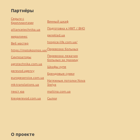
Партнёры
Серьги с
Винный шкаф
бриллиантами
Подготовка к НМТ / ВНО
alliancetechnika.ua
pereklad.ua
миралинкс
hospice-life.com.ua/
Веб мастер
Перевозка больных
https://motokosmos.ua/
Перевозка лежачих
Синтезаторы
больных за границу
agrotechnika.com.ua
Шкафы купе
perevod.agency
Брендовые сумки
europeservice.com.ua
Натяжные потолки Nova
mk-translations.ua
Stelya
текст юа
maltina.com.ua
kievperevod.com.ua
Cылки
О проекте