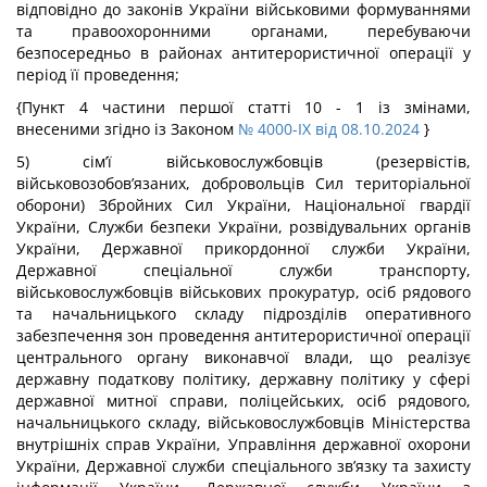
відповідно до законів України військовими формуваннями
та правоохоронними органами, перебуваючи
безпосередньо в районах антитерористичної операції у
період її проведення;
{Пункт 4 частини першої статті 10 - 1 із змінами,
внесеними згідно із Законом
№ 4000-IX від 08.10.2024
}
5) сім’ї військовослужбовців (резервістів,
військовозобов’язаних, добровольців Сил територіальної
оборони) Збройних Сил України, Національної гвардії
України, Служби безпеки України, розвідувальних органів
України, Державної прикордонної служби України,
Державної спеціальної служби транспорту,
військовослужбовців військових прокуратур, осіб рядового
та начальницького складу підрозділів оперативного
забезпечення зон проведення антитерористичної операції
центрального органу виконавчої влади, що реалізує
державну податкову політику, державну політику у сфері
державної митної справи, поліцейських, осіб рядового,
начальницького складу, військовослужбовців Міністерства
внутрішніх справ України, Управління державної охорони
України, Державної служби спеціального зв’язку та захисту