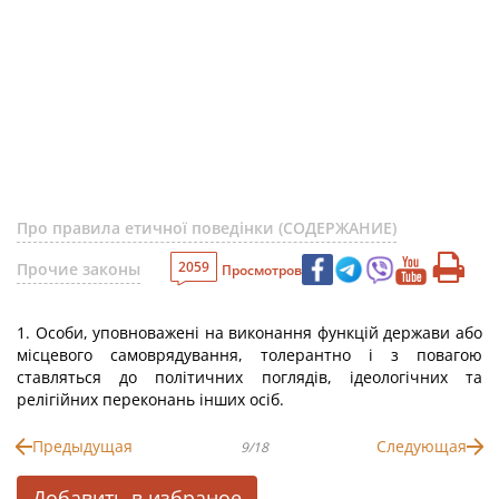
Про правила етичної поведінки (СОДЕРЖАНИЕ)
2059
Прочие законы
Просмотров
1. Особи, уповноважені на виконання функцій держави або
місцевого самоврядування, толерантно і з повагою
ставляться до політичних поглядів, ідеологічних та
релігійних переконань інших осіб.
Предыдущая
Следующая
9/18
Добавить в избраное