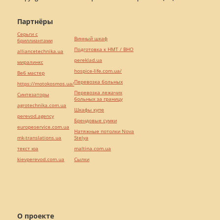
Партнёры
Серьги с
Винный шкаф
бриллиантами
Подготовка к НМТ / ВНО
alliancetechnika.ua
pereklad.ua
миралинкс
hospice-life.com.ua/
Веб мастер
Перевозка больных
https://motokosmos.ua/
Перевозка лежачих
Синтезаторы
больных за границу
agrotechnika.com.ua
Шкафы купе
perevod.agency
Брендовые сумки
europeservice.com.ua
Натяжные потолки Nova
mk-translations.ua
Stelya
текст юа
maltina.com.ua
kievperevod.com.ua
Cылки
О проекте