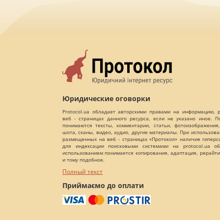
Юридические оговорки
Protocol.ua обладает авторскими правами на информацию,
веб - страницах данного ресурса, если не указано иное. 
понимаются тексты, комментарии, статьи, фотоизображения,
шота, сканы, видео, аудио, другие материалы. При использов
размещенных на веб - страницах «Протокол» наличие гиперс
для индексации поисковыми системами на protocol.ua об
использованием понимается копирования, адаптация, рерайти
и тому подобное.
Полный текст
Приймаємо до оплати