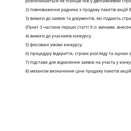
розпочинається не пізніше ніж у двотижневий стр
2) повноваження радника з продажу пакетів акцій б
3) вимоги до заявок та документів, які подають стра
{Пункт 3 частини першої статті 9 із змінами, внесе
4) вимоги до учасників конкурсу;
5) фіксовані умови конкурсу;
6) процедуру відкриття, строки розгляду та оцінки з
7) підстави для відхилення заявок на участь у конку
8) механізм визначення ціни продажу пакетів акцій 