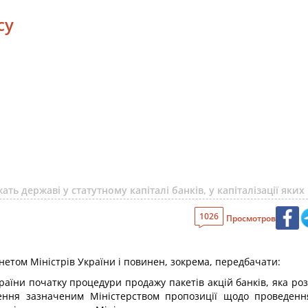
су
ть державі у статутному капіталі банків, у капіталізації як
1026
Просмотров
нетом Міністрів України і повинен, зокрема, передбачати:
раїни початку процедури продажу пакетів акцій банків, яка роз
ення зазначеним Міністерством пропозиції щодо проведенн