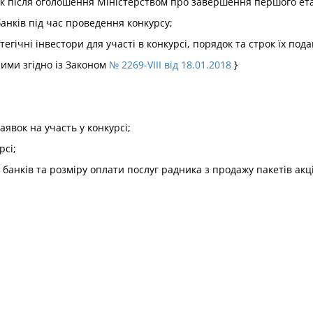
ок після оголошення Міністерством про завершення першого ета
анків під час проведення конкурсу;
тегічні інвестори для участі в конкурсі, порядок та строк їх под
ними згідно із Законом
№ 2269-VIII від 18.01.2018
}
аявок на участь у конкурсі;
рсі;
банків та розміру оплати послуг радника з продажу пакетів акці