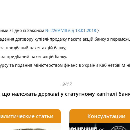
ними згідно із Законом
№ 2269-VIII від 18.01.2018
}
адення договору купівлі-продажу пакета акцій банку з перемож
за придбаний пакет акцій банку;
 за придбаний пакет акцій банку;
су та подання Міністерством фінансів України Кабінетові Мініс
9/17
 що належать державі у статутному капіталі банків
алитические статьи
Консультации