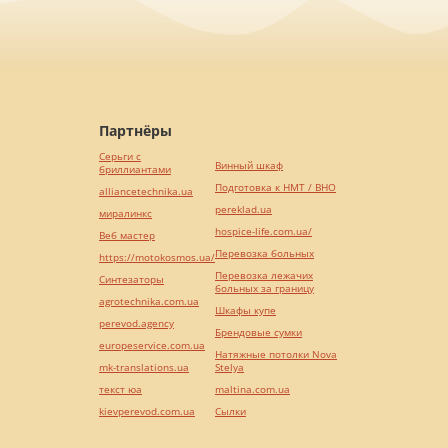
Партнёры
Серьги с
Винный шкаф
бриллиантами
Подготовка к НМТ / ВНО
alliancetechnika.ua
pereklad.ua
миралинкс
hospice-life.com.ua/
Веб мастер
Перевозка больных
https://motokosmos.ua/
Перевозка лежачих
Синтезаторы
больных за границу
agrotechnika.com.ua
Шкафы купе
perevod.agency
Брендовые сумки
europeservice.com.ua
Натяжные потолки Nova
mk-translations.ua
Stelya
текст юа
maltina.com.ua
kievperevod.com.ua
Cылки