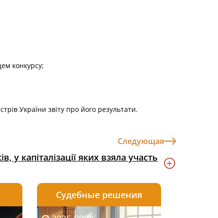
цем конкурсу;
трів України звіту про його результати.
Следующая
, у капіталізації яких взяла участь
Судебные решения