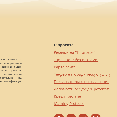
О проекте
Реклама на "Протокол"
"Протокол" без реклами!
 размещенную на
Под информацией
Карта сайта
 рисунки, ящик-
ании материалов,
Тендер на юридическую услугу
сылки открытого
язательна. Под
Пользовательское соглашение
нг, модификация
Допомогти ресурсу "Протокол"
Кредит онлайн
iGaming Protocol