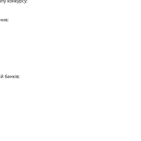
пу конкурсу;
ання;
й банків;