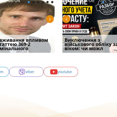
08-05
26-08-04
2026-07-27
2026-08-05
2026-08-04
2026-08-06
2026-07-30
ірним і
вживання впливом
Бронирование отменят с
Чоловік помер, але
Переоформлення
Виключення з
Восьмий ААС фак
ивним способом
статтею 369-2
1 сентября? Что на
позика залишилася: як
відстрочки за іншою
військового обліку з
підтвердив, що 
у речових
мінального
самом де
фраза «на
підставою: нов
віком: чи можл
може скас
am
viber
youtube