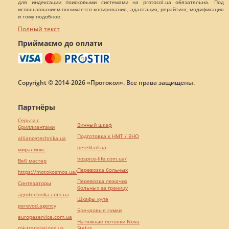
для индексации поисковыми системами на protocol.ua обязательна. Под
использованием понимается копирования, адаптация, рерайтинг, модификация
и тому подобное.
Полный текст
Приймаємо до оплати
Copyright © 2014-2026 «Протокол». Все права защищены.
Партнёры
Серьги с
Винный шкаф
бриллиантами
Подготовка к НМТ / ВНО
alliancetechnika.ua
pereklad.ua
миралинкс
hospice-life.com.ua/
Веб мастер
Перевозка больных
https://motokosmos.ua/
Перевозка лежачих
Синтезаторы
больных за границу
agrotechnika.com.ua
Шкафы купе
perevod.agency
Брендовые сумки
europeservice.com.ua
Натяжные потолки Nova
mk-translations.ua
Stelya