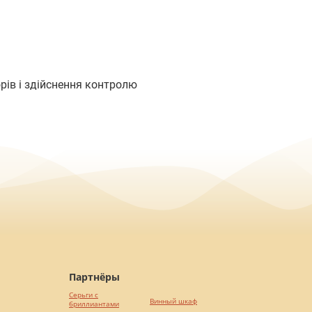
орів і здійснення контролю
Партнёры
Серьги с
Винный шкаф
бриллиантами