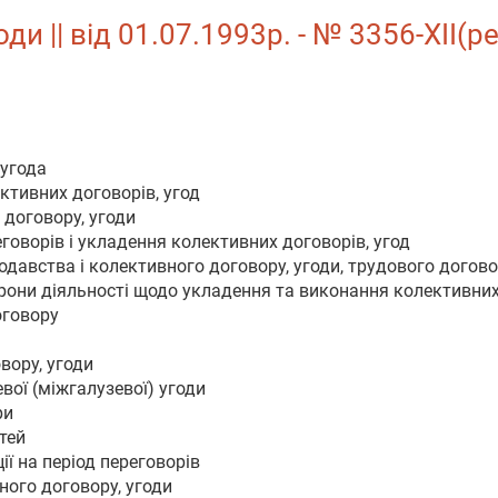
ди || від 01.07.1993р. - № 3356-XII(р
 угода
ктивних договорів, угод
 договору, угоди
говорів і укладення колективних договорів, угод
одавства і колективного договору, угоди, трудового догов
рони діяльності щодо укладення та виконання колективних 
оговору
вору, угоди
евої (міжгалузевої) угоди
ри
тей
ії на період переговорів
ного договору, угоди