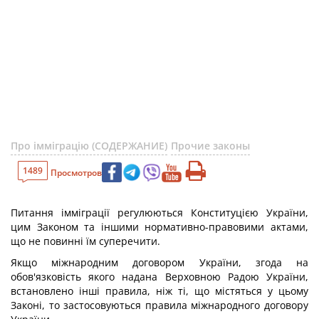
Про імміграцію (СОДЕРЖАНИЕ)
Прочие законы
1489
Просмотров
Питання імміграції регулюються Конституцією України,
цим Законом та іншими нормативно-правовими актами,
що не повинні їм суперечити.
Якщо міжнародним договором України, згода на
обов'язковість якого надана Верховною Радою України,
встановлено інші правила, ніж ті, що містяться у цьому
Законі, то застосовуються правила міжнародного договору