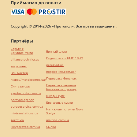
Приймаємо до оплати
Copyright © 2014-2026 «Протокол». Все права защищены.
Партнёры
Серьги с
Винный шкаф
бриллиантами
Подготовка к НМТ / ВНО
alliancetechnika.ua
pereklad.ua
миралинкс
hospice-life.com.ua/
Веб мастер
Перевозка больных
https://motokosmos.ua/
Перевозка лежачих
Синтезаторы
больных за границу
agrotechnika.com.ua
Шкафы купе
perevod.agency
Брендовые сумки
europeservice.com.ua
Натяжные потолки Nova
mk-translations.ua
Stelya
текст юа
maltina.com.ua
kievperevod.com.ua
Cылки