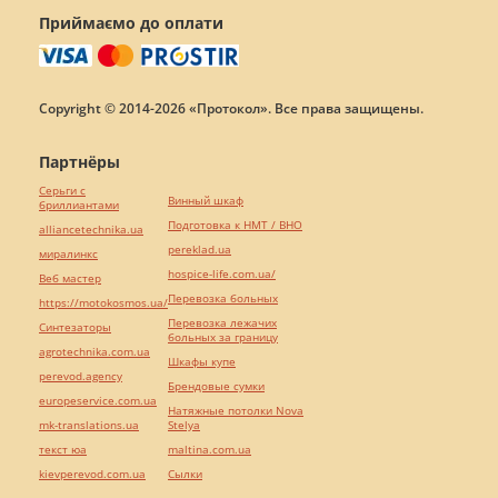
Приймаємо до оплати
Copyright © 2014-2026 «Протокол». Все права защищены.
Партнёры
Серьги с
Винный шкаф
бриллиантами
Подготовка к НМТ / ВНО
alliancetechnika.ua
pereklad.ua
миралинкс
hospice-life.com.ua/
Веб мастер
Перевозка больных
https://motokosmos.ua/
Перевозка лежачих
Синтезаторы
больных за границу
agrotechnika.com.ua
Шкафы купе
perevod.agency
Брендовые сумки
europeservice.com.ua
Натяжные потолки Nova
mk-translations.ua
Stelya
текст юа
maltina.com.ua
kievperevod.com.ua
Cылки