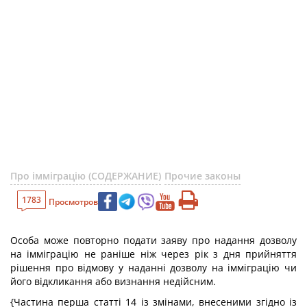
Про імміграцію (СОДЕРЖАНИЕ)
Прочие законы
1783
Просмотров
Особа може повторно подати заяву про надання дозволу
на імміграцію не раніше ніж через рік з дня прийняття
рішення про відмову у наданні дозволу на імміграцію чи
його відкликання або визнання недійсним.
{Частина перша статті 14 із змінами, внесеними згідно із