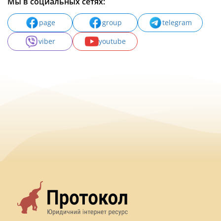
Мы в социальных сетях:
page
group
telegram
viber
youtube