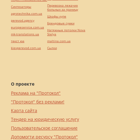
Перевозка лежачих
Синтезаторы
больных за границу
agrotechnika.com.ua
Шкафы купе
perevod.agency
Брендовые сумки
europeservice.com.ua
Натяжные потолки Nova
mk-translations.ua
Stelya
текст юа
maltina.com.ua
kievperevod.com.ua
Cылки
О проекте
Реклама на "Протокол"
"Протокол" без реклами!
Карта сайта
Тендер на юридическую услугу
Пользовательское соглашение
Допомогти ресурсу "Протокол"