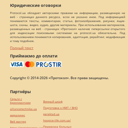
Юридические оговорки
Protocol.ua обладает авторскими правами на информацию, размещенную на
веб - страницах данного ресурса, если не указано иное. Под информацией
понимаются тексты, комментарии, статьи, фотоизображения, рисунки, ящик-
шота, сканы, видео, аудио, другие материалы. При использовании материалов,
размещенных на веб - страницах «Протокол» наличие гиперссылки открытого
для индексации поисковыми системами на protocol.ua обязательна. Под
использованием понимается копирования, адаптация, рерайтинг, модификация
и тому подобное.
Полный текст
Приймаємо до оплати
Copyright © 2014-2026 «Протокол». Все права защищены.
Партнёры
Серьги с
Винный шкаф
бриллиантами
Подготовка к НМТ / ВНО
alliancetechnika.ua
pereklad.ua
миралинкс
hospice-life.com.ua/
Веб мастер
Перевозка больных
https://motokosmos.ua/