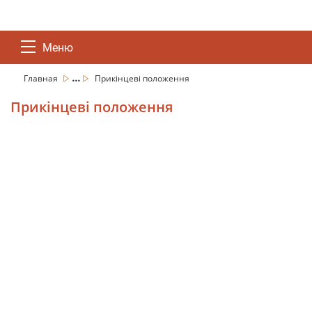
Меню
...
Главная
Прикінцеві положення
Прикінцеві положення