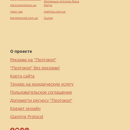
Натяжные потолки Nova
mk-translations.ua
Stelya
текст юа
maltina.com.ua
kievperevod.com.ua
Cылки
О проекте
Реклама на "Протокол"
"Протокол" без реклами!
Карта сайта
Тендер на юридическую услугу
Пользовательское соглашение
Допомогти ресурсу "Протокол"
Кредит онлайн
iGaming Protocol