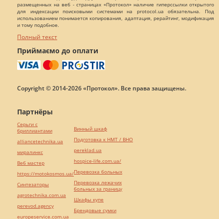
размещенных на веб - страницах «Протокол» наличие гиперссылки открытого
для индексации поисковыми системами на protocol.ua обязательна. Под
использованием понимается копирования, адаптация, рерайтинг, модификация
и тому подобное.
Полный текст
Приймаємо до оплати
Copyright © 2014-2026 «Протокол». Все права защищены.
Партнёры
Серьги с
Винный шкаф
бриллиантами
Подготовка к НМТ / ВНО
alliancetechnika.ua
pereklad.ua
миралинкс
hospice-life.com.ua/
Веб мастер
Перевозка больных
https://motokosmos.ua/
Перевозка лежачих
Синтезаторы
больных за границу
agrotechnika.com.ua
Шкафы купе
perevod.agency
Брендовые сумки
europeservice.com.ua