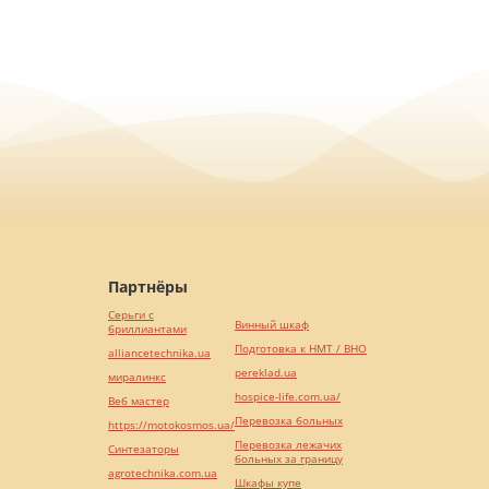
Партнёры
Серьги с
Винный шкаф
бриллиантами
Подготовка к НМТ / ВНО
alliancetechnika.ua
pereklad.ua
миралинкс
hospice-life.com.ua/
Веб мастер
Перевозка больных
https://motokosmos.ua/
Перевозка лежачих
Синтезаторы
больных за границу
agrotechnika.com.ua
Шкафы купе