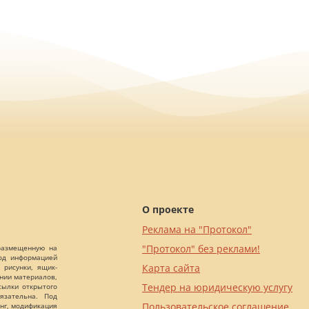
О проекте
Реклама на "Протокол"
"Протокол" без реклами!
 размещенную на
Под информацией
Карта сайта
 рисунки, ящик-
ании материалов,
Тендер на юридическую услугу
сылки открытого
язательна. Под
Пользовательское соглашение
нг, модификация