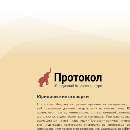
Юридические оговорки
Protocol.ua обладает авторскими правами на информацию,
веб - страницах данного ресурса, если не указано иное. 
понимаются тексты, комментарии, статьи, фотоизображения,
шота, сканы, видео, аудио, другие материалы. При использов
размещенных на веб - страницах «Протокол» наличие гиперс
для индексации поисковыми системами на protocol.ua об
использованием понимается копирования, адаптация, рерайти