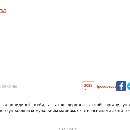
ва
2025
 законы
Просмотров
і та юридичні особи, а також держава в особі органу, у
ного управляти комунальним майном, які є власниками акцій то
110/242