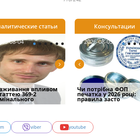
алитические статьи
Консультации
08-05
26-08-04
2026-07-23
2026-08-05
2026-08-04
2026-08-05
2026-07-30
трафував
вживання впливом
Скорочення під час
Чоловік помер, але
Переоформлення
Чи потрібна ФОП
При зарахуванні в
ира військової
статтею 369-2
воєнного стану: як діяти
позика залишилася: як
відстрочки за іншою
печатка у 2026 році:
покарання днів
и за ігн
мінального
робото
фраза «на
підставою: нов
правила засто
тримання пі
am
viber
youtube