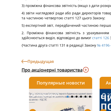
3) проміжна фінансова звітність (якщо з дати розкр
4) звіти наглядової ради або ради директорів тов
та частиною четвертою статті 127 цього Закону;
5) експертний звіт, передбачений частиною першою
2. Проміжна фінансова звітність з урахуванням
здійснюється виділ, відповідно до вимог
статті 126
З
{Частина друга статті 131 в редакції Закону
№ 4196-I
Предыдущая
Про акціонерні товариства
Популярные новости
Ан
2026-08-07
2026-08-03
2026-
20