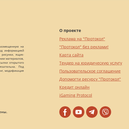
О проекте
Реклама на "Протокол"
"Протокол" без реклами!
 размещенную на
Под информацией
Карта сайта
 рисунки, ящик-
ании материалов,
Тендер на юридическую услугу
сылки открытого
язательна. Под
Пользовательское соглашение
нг, модификация
Допомогти ресурсу "Протокол"
Кредит онлайн
iGaming Protocol
ены.