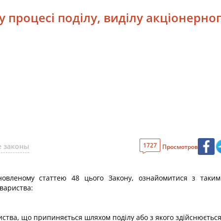
 у процесі поділу, виділу акціонерно
1727
 законы
Просмотров
новленому статтею 48 цього Закону, ознайомитися з таки
овариства:
риства, що припиняється шляхом поділу або з якого здійснюється