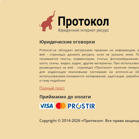
Юридические оговорки
Protocol.ua обладает авторскими правами на информацию,
веб - страницах данного ресурса, если не указано иное. 
понимаются тексты, комментарии, статьи, фотоизображения,
шота, сканы, видео, аудио, другие материалы. При использов
размещенных на веб - страницах «Протокол» наличие гиперс
для индексации поисковыми системами на protocol.ua об
использованием понимается копирования, адаптация, рерайти
и тому подобное.
Полный текст
Приймаємо до оплати
Copyright © 2014-2026 «Протокол». Все права защищ