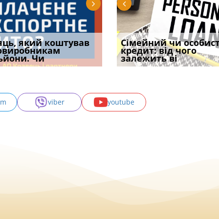
уд встановив для
яць, який коштував
Чи потрібна ФОП
Документи, на яких не
Огляд практики ВС від
Сімейний чи особис
Восьмий ААС фак
одування шкоди
овиробникам
печатка у 2026 році:
проставляється
Ростислава Кравця, що
кредит: від чого
підтвердив, що 
с
ьйони. Чи
правила засто
апостиль: пер
опублі
залежить ві
може скас
am
viber
youtube