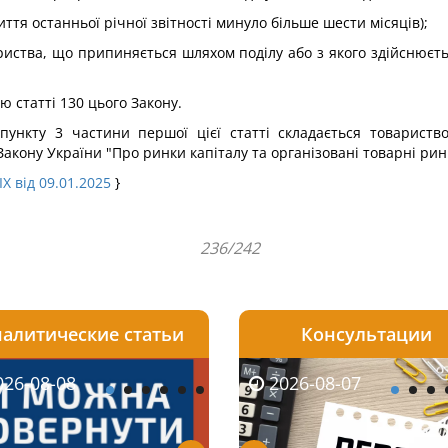
иття останньої річної звітності минуло більше шести місяців);
ариства, що припиняється шляхом поділу або з якого здійснюєт
 статті 130 цього Закону.
 пункту 3 частини першої цієї статті складається товарист
акону України "Про ринки капіталу та організовані товарні рин
X від 09.01.2025
}
236/242
алитические статьи
Консультации
08-06
26-08-08
2026-08-05
2026-08-06
2026-08-07
2026-08-07
2026-07-30