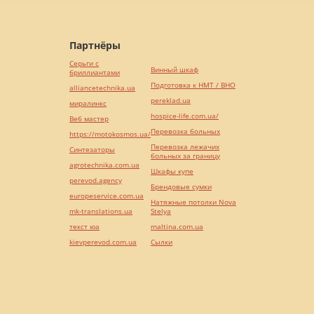
Партнёры
Серьги с
Винный шкаф
бриллиантами
Подготовка к НМТ / ВНО
alliancetechnika.ua
pereklad.ua
миралинкс
hospice-life.com.ua/
Веб мастер
Перевозка больных
https://motokosmos.ua/
Перевозка лежачих
Синтезаторы
больных за границу
agrotechnika.com.ua
Шкафы купе
perevod.agency
Брендовые сумки
europeservice.com.ua
Натяжные потолки Nova
mk-translations.ua
Stelya
текст юа
maltina.com.ua
kievperevod.com.ua
Cылки