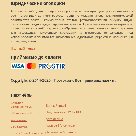
Юридические оговорки
Protocol.ua обладает авторскими правами на информацию, размещенную на
веб - страницах данного ресурса, если не указано иное. Под информацией
понимаются тексты, комментарии, статьи, фотоизображения, рисунки, ящик-
шота, сканы, видео, аудио, другие материалы. При использовании материалов,
размещенных на веб - страницах «Протокол» наличие гиперссылки открытого
для индексации поисковыми системами на protocol.ua обязательна. Под
использованием понимается копирования, адаптация, рерайтинг, модификация
и тому подобное.
Полный текст
Приймаємо до оплати
Copyright © 2014-2026 «Протокол». Все права защищены.
Партнёры
Серьги с
Винный шкаф
бриллиантами
Подготовка к НМТ / ВНО
alliancetechnika.ua
pereklad.ua
миралинкс
hospice-life.com.ua/
Веб мастер
Перевозка больных
https://motokosmos.ua/