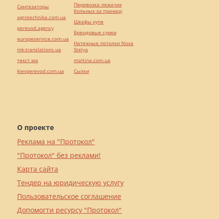
Перевозка лежачих
Синтезаторы
больных за границу
agrotechnika.com.ua
Шкафы купе
perevod.agency
Брендовые сумки
europeservice.com.ua
Натяжные потолки Nova
mk-translations.ua
Stelya
текст юа
maltina.com.ua
kievperevod.com.ua
Cылки
О проекте
Реклама на "Протокол"
"Протокол" без реклами!
Карта сайта
Тендер на юридическую услугу
Пользовательское соглашение
Допомогти ресурсу "Протокол"