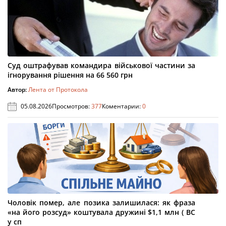
Суд оштрафував командира військової частини за
ігнорування рішення на 66 560 грн
Автор:
Лента от Протокола
05.08.2026
Просмотров:
377
Коментарии:
0
Чоловік помер, але позика залишилася: як фраза
«на його розсуд» коштувала дружині $1,1 млн ( ВС
у сп