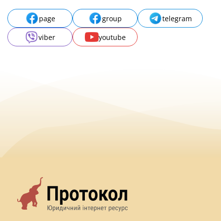
page
group
telegram
viber
youtube