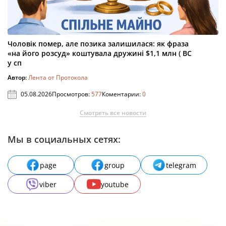
Чоловік помер, але позика залишилася: як фраза
«на його розсуд» коштувала дружині $1,1 млн ( ВС
у сп
Автор:
Лента от Протокола
05.08.2026
Просмотров:
577
Коментарии:
0
Смотреть все новости
Мы в социальных сетях:
page
group
telegram
viber
youtube