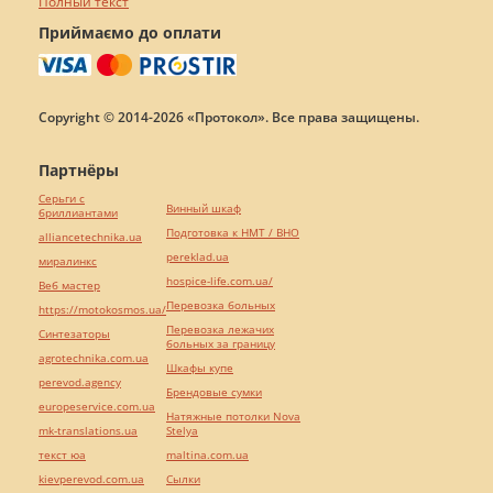
Полный текст
Приймаємо до оплати
Copyright © 2014-2026 «Протокол». Все права защищены.
Партнёры
Серьги с
Винный шкаф
бриллиантами
Подготовка к НМТ / ВНО
alliancetechnika.ua
pereklad.ua
миралинкс
hospice-life.com.ua/
Веб мастер
Перевозка больных
https://motokosmos.ua/
Перевозка лежачих
Синтезаторы
больных за границу
agrotechnika.com.ua
Шкафы купе
perevod.agency
Брендовые сумки
europeservice.com.ua
Натяжные потолки Nova
mk-translations.ua
Stelya
текст юа
maltina.com.ua
kievperevod.com.ua
Cылки