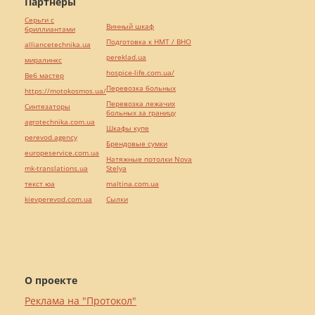
Партнёры
Серьги с
Винный шкаф
бриллиантами
Подготовка к НМТ / ВНО
alliancetechnika.ua
pereklad.ua
миралинкс
hospice-life.com.ua/
Веб мастер
Перевозка больных
https://motokosmos.ua/
Перевозка лежачих
Синтезаторы
больных за границу
agrotechnika.com.ua
Шкафы купе
perevod.agency
Брендовые сумки
europeservice.com.ua
Натяжные потолки Nova
mk-translations.ua
Stelya
текст юа
maltina.com.ua
kievperevod.com.ua
Cылки
О проекте
Реклама на "Протокол"