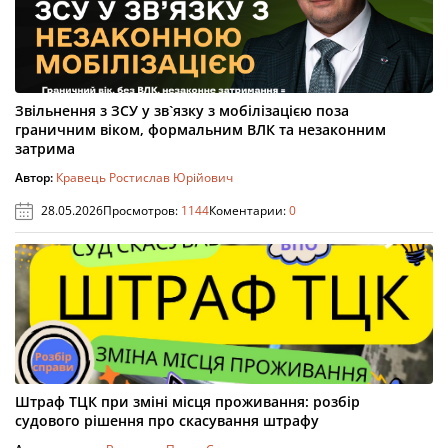
Звільнення з ЗСУ у зв`язку з мобілізацією поза
граничним віком, формальним ВЛК та незаконним
затрима
Автор:
Кравець Ростислав Юрійович
28.05.2026
Просмотров:
1144
Коментарии:
0
Штраф ТЦК при зміні місця проживання: розбір
судового рішення про скасування штрафу