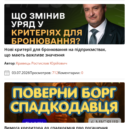
Нові критерії для бронювання на підприємствах,
що мають важливе значення
Автор:
Кравець Ростислав Юрійович
03.07.2026
Просмотров:
712
Коментарии:
0
Вимога кредитора до спадкоємця про погашення