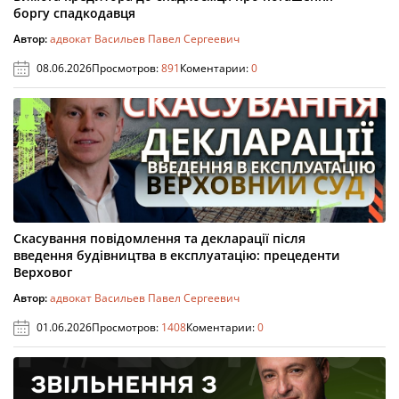
боргу спадкодавця
Автор:
адвокат Васильев Павел Сергеевич
08.06.2026
Просмотров:
891
Коментарии:
0
Скасування повідомлення та декларації після
введення будівництва в експлуатацію: прецеденти
Верховог
Автор:
адвокат Васильев Павел Сергеевич
01.06.2026
Просмотров:
1408
Коментарии:
0