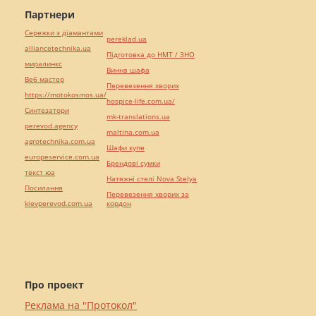
Партнери
Сережки з діамантами
pereklad.ua
alliancetechnika.ua
Підготовка до НМТ / ЗНО
миралинкс
Винна шафа
Веб мастер
Перевезення хворих
https://motokosmos.ua/
hospice-life.com.ua/
Синтезатори
mk-translations.ua
perevod.agency
maltina.com.ua
agrotechnika.com.ua
Шафи купе
europeservice.com.ua
Брендові сумки
текст юа
Натяжні стелі Nova Stelya
Посилання
Перевезення хворих за
kievperevod.com.ua
кордон
Про проект
Реклама на "Протокол"