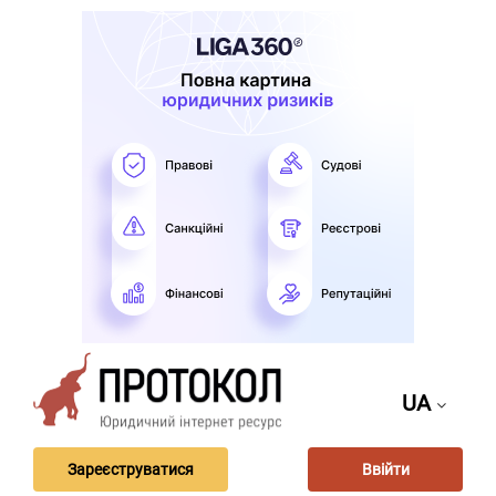
UA
Зареєструватися
Ввійти