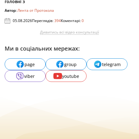
головні з
Автор:
Лента от Протокола
05.08.2026
Переглядів:
394
Коментарі:
0
Дивитись всі відео консультації
Ми в соціальних мережах:
page
group
telegram
viber
youtube