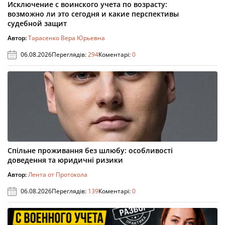
Исключение с воинского учета по возрасту:
возможно ли это сегодня и какие перспективы
судебной защит
Автор:
Тарасенко Вера Юрьевна
06.08.2026
Переглядів:
294
Коментарі:
0
Спільне проживання без шлюбу: особливості
доведення та юридичні ризики
Автор:
Лента от Протокола
06.08.2026
Переглядів:
139
Коментарі:
0