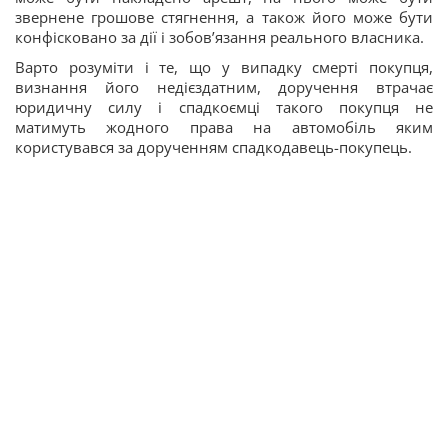
звернене грошове стягнення, а також його може бути
конфісковано за дії і зобов’язання реального власника.
Варто розуміти і те, що у випадку смерті покупця,
визнання його недієздатним, доручення втрачає
юридичну силу і спадкоємці такого покупця не
матимуть жодного права на автомобіль яким
користувався за дорученням спадкодавець-покупець.