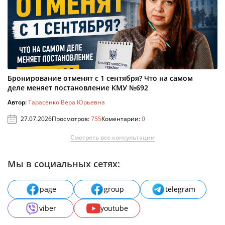
Бронирование отменят с 1 сентября? Что на самом
деле меняет постановление КМУ №692
Автор:
Тарасенко Вера Юрьевна
27.07.2026
Просмотров:
755
Коментарии:
0
Смотреть все консультации
Мы в социальных сетях:
page
group
telegram
viber
youtube