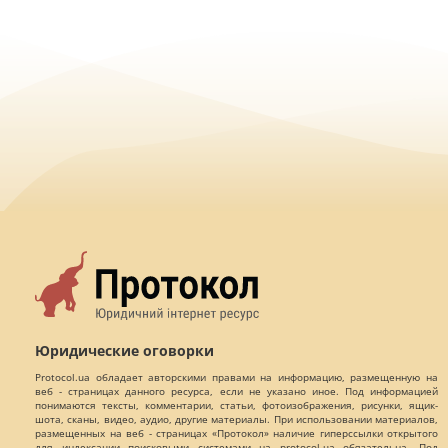
Юридические оговорки
Protocol.ua обладает авторскими правами на информацию, размещенную на
веб - страницах данного ресурса, если не указано иное. Под информацией
понимаются тексты, комментарии, статьи, фотоизображения, рисунки, ящик-
шота, сканы, видео, аудио, другие материалы. При использовании материалов,
размещенных на веб - страницах «Протокол» наличие гиперссылки открытого
для индексации поисковыми системами на protocol.ua обязательна. Под