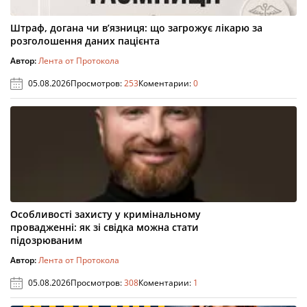
Штраф, догана чи в’язниця: що загрожує лікарю за
розголошення даних пацієнта
Автор:
Лента от Протокола
05.08.2026
Просмотров:
253
Коментарии:
0
Особливості захисту у кримінальному
провадженні: як зі свідка можна стати
підозрюваним
Автор:
Лента от Протокола
05.08.2026
Просмотров:
308
Коментарии:
1