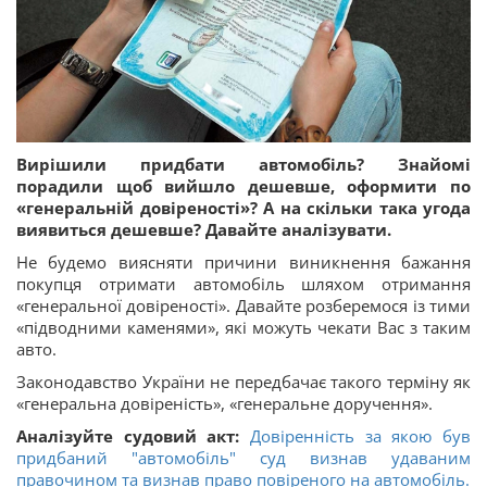
Вирішили придбати автомобіль? Знайомі
порадили щоб вийшло дешевше, оформити по
«генеральній довіреності»? А на скільки така угода
виявиться дешевше? Давайте аналізувати.
Не будемо виясняти причини виникнення бажання
покупця отримати автомобіль шляхом отримання
«генеральної довіреності». Давайте розберемося із тими
«підводними каменями», які можуть чекати Вас з таким
авто.
Законодавство України не передбачає такого терміну як
«генеральна довіреність», «генеральне доручення».
Аналізуйте судовий акт:
Довіренність за якою був
придбаний "автомобіль" суд визнав удаваним
правочином та визнав право повіреного на автомобіль.