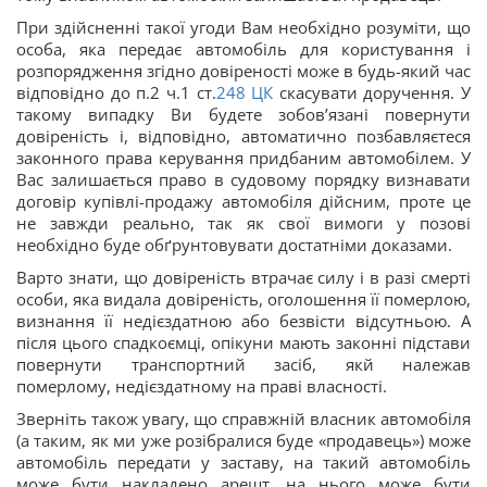
При здійсненні такої угоди Вам необхідно розуміти, що
особа, яка передає автомобіль для користування і
розпорядження згідно довіреності може в будь-який час
відповідно до п.2 ч.1 ст.
248
ЦК
скасувати доручення. У
такому випадку Ви будете зобов’язані повернути
довіреність і, відповідно, автоматично позбавляєтеся
законного права керування придбаним автомобілем. У
Вас залишається право в судовому порядку визнавати
договір купівлі-продажу автомобіля дійсним, проте це
не завжди реально, так як свої вимоги у позові
необхідно буде обґрунтовувати достатніми доказами.
Варто знати, що довіреність втрачає силу і в разі смерті
особи, яка видала довіреність, оголошення її померлою,
визнання її недієздатною або безвісти відсутньою. А
після цього спадкоємці, опікуни мають законні підстави
повернути транспортний засіб, якй належав
померлому, недієздатному на праві власності.
Зверніть також увагу, що справжній власник автомобіля
(а таким, як ми уже розібралися буде «продавець») може
автомобіль передати у заставу, на такий автомобіль
може бути накладено арешт, на нього може бути