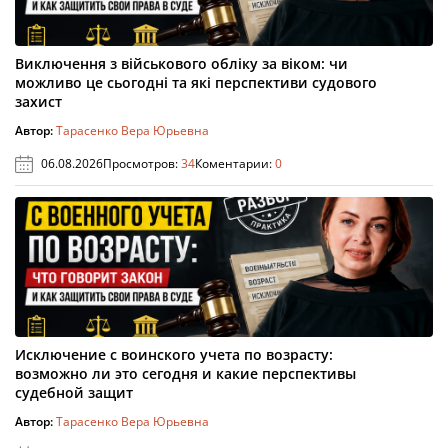
Виключення з військового обліку за віком: чи
можливо це сьогодні та які перспективи судового
захист
Автор:
Тарасенко Вера Юрьевна
06.08.2026
Просмотров:
34
Коментарии:
0
Исключение с воинского учета по возрасту:
возможно ли это сегодня и какие перспективы
судебной защит
Автор:
Тарасенко Вера Юрьевна