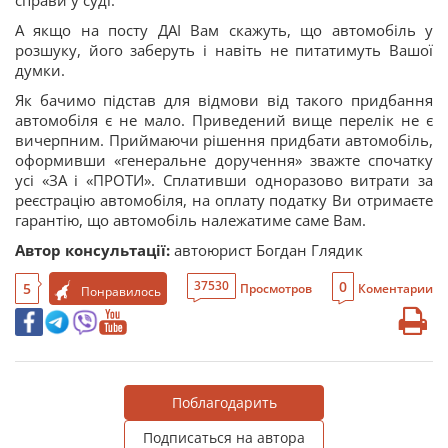
А якщо на посту ДАІ Вам скажуть, що автомобіль у
розшуку, його заберуть і навіть не питатимуть Вашої
думки.
Як бачимо підстав для відмови від такого придбання
автомобіля є не мало. Приведений вище перелік не є
вичерпним. Приймаючи рішення придбати автомобіль,
оформивши «генеральне доручення» зважте спочатку
усі «ЗА і «ПРОТИ». Сплативши одноразово витрати за
реєстрацію автомобіля, на оплату податку Ви отримаєте
гарантію, що автомобіль належатиме саме Вам.
Автор консультації:
автоюрист Богдан Глядик
0
37530
5
Просмотров
Коментарии
Понравилось
Поблагодарить
Подписаться на автора