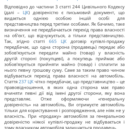
Відповідно до частини 3 статті 244 Цивільного Кодексу
(далі –
ЦК
) довіреністю є письмовий документ, що
видається однією особою іншій особі для
представництва перед третіми особами. Як бачимо, таке
визначення не передбачається перехід права власності
на об’єкт, що відчужується, а тільки представництво.
Так, згідно статті
665
ЦК
договір купівлі-продажу
передбачає, що одна сторона (продавець) передає або
зобов’язується передати майно (товар) у власність
другій стороні (покупцеві), а покупець приймає або
зобов’язується прийняти майно (товар) і сплатити за
нього певну грошову суму. Саме за таким право чином
відбувається перехід права власності на автомобіль.
Стаття
237
ЦК
чітко передбачає, що представництво – це
правовідношення, в яких одна сторона має право
вчиняти певні дії від імені другої сторони, яку вона
представляє. Отже оформляючи «генеральну
довіреність» на автомобіль, Ви отримуєте автомобіль
тільки для користування і розпорядження, але ніяк не у
власність. При «продажу» автомобіля за генеральною
довіреністю ніякої купівлі-продажу не відбувається і
тому власником автомобіля залишається продавець.