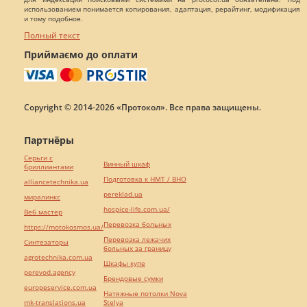
использованием понимается копирования, адаптация, рерайтинг, модификация
и тому подобное.
Полный текст
Приймаємо до оплати
Copyright © 2014-2026 «Протокол». Все права защищены.
Партнёры
Серьги с
Винный шкаф
бриллиантами
Подготовка к НМТ / ВНО
alliancetechnika.ua
pereklad.ua
миралинкс
hospice-life.com.ua/
Веб мастер
Перевозка больных
https://motokosmos.ua/
Перевозка лежачих
Синтезаторы
больных за границу
agrotechnika.com.ua
Шкафы купе
perevod.agency
Брендовые сумки
europeservice.com.ua
Натяжные потолки Nova
mk-translations.ua
Stelya