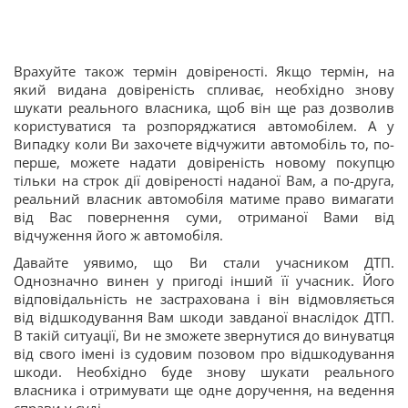
Врахуйте також термін довіреності. Якщо термін, на
який видана довіреність спливає, необхідно знову
шукати реального власника, щоб він ще раз дозволив
користуватися та розпоряджатися автомобілем. А у
Випадку коли Ви захочете відчужити автомобіль то, по-
перше, можете надати довіреність новому покупцю
тільки на строк дії довіреності наданої Вам, а по-друга,
реальний власник автомобіля матиме право вимагати
від Вас повернення суми, отриманої Вами від
відчуження його ж автомобіля.
Давайте уявимо, що Ви стали учасником ДТП.
Однозначно винен у пригоді інший її учасник. Його
відповідальність не застрахована і він відмовляється
від відшкодування Вам шкоди завданої внаслідок ДТП.
В такій ситуації, Ви не зможете звернутися до винуватця
від свого імені із судовим позовом про відшкодування
шкоди. Необхідно буде знову шукати реального
власника і отримувати ще одне доручення, на ведення
справи у суді.