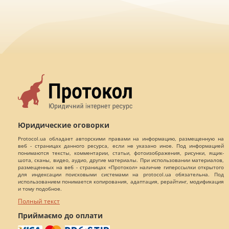
Юридические оговорки
Protocol.ua обладает авторскими правами на информацию, размещенную на
веб - страницах данного ресурса, если не указано иное. Под информацией
понимаются тексты, комментарии, статьи, фотоизображения, рисунки, ящик-
шота, сканы, видео, аудио, другие материалы. При использовании материалов,
размещенных на веб - страницах «Протокол» наличие гиперссылки открытого
для индексации поисковыми системами на protocol.ua обязательна. Под
использованием понимается копирования, адаптация, рерайтинг, модификация
и тому подобное.
Полный текст
Приймаємо до оплати