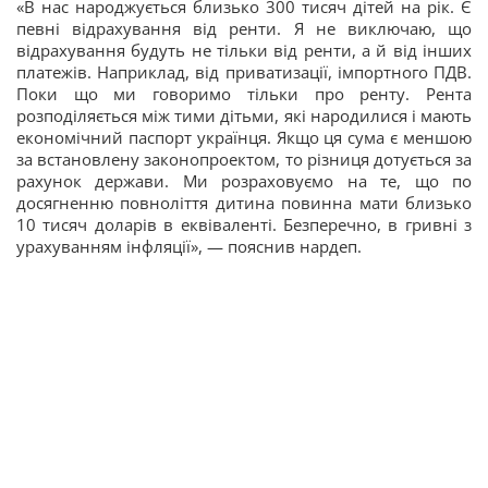
«В нас народжується близько 300 тисяч дітей на рік. Є
певні відрахування від ренти. Я не виключаю, що
відрахування будуть не тільки від ренти, а й від інших
платежів. Наприклад, від приватизації, імпортного ПДВ.
Поки що ми говоримо тільки про ренту. Рента
розподіляється між тими дітьми, які народилися і мають
економічний паспорт українця. Якщо ця сума є меншою
за встановлену законопроектом, то різниця дотується за
рахунок держави. Ми розраховуємо на те, що по
досягненню повноліття дитина повинна мати близько
10 тисяч доларів в еквіваленті. Безперечно, в гривні з
урахуванням інфляції», — пояснив нардеп.