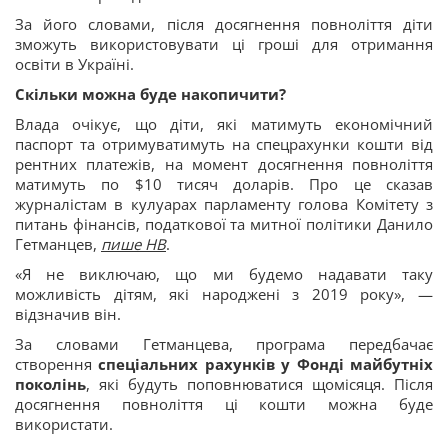
За його словами, після досягнення повноліття діти
зможуть використовувати ці гроші для отримання
освіти в Україні.
Скільки можна буде накопичити?
Влада очікує, що діти, які матимуть економічний
паспорт та отримуватимуть на спецрахунки кошти від
рентних платежів, на момент досягнення повноліття
матимуть по $10 тисяч доларів. Про це сказав
журналістам в кулуарах парламенту голова Комітету з
питань фінансів, податкової та митної політики Данило
Гетманцев,
пише НВ
.
«Я не виключаю, що ми будемо надавати таку
можливість дітям, які народжені з 2019 року», —
відзначив він.
За словами Гетманцева, програма передбачає
створення
спеціальних рахунків у Фонді майбутніх
поколінь
, які будуть поповнюватися щомісяця. Після
досягнення повноліття ці кошти можна буде
використати.