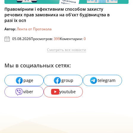
Правомірним і ефективним способом захисту
речових прав замовника на об’єкт будівництва в
разі їх осп
Автор:
Лента от Протокола
05.08.2026
Просмотров:
399
Коментарии:
0
Смотреть все новости
Мы в социальных сетях:
page
group
telegram
viber
youtube