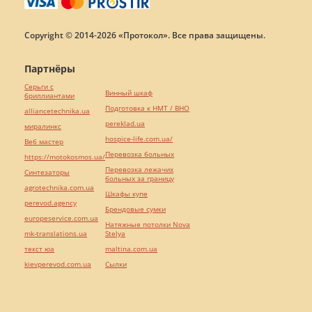
Copyright © 2014-2026 «Протокол». Все права защищены.
Партнёры
Серьги с
Винный шкаф
бриллиантами
Подготовка к НМТ / ВНО
alliancetechnika.ua
pereklad.ua
миралинкс
hospice-life.com.ua/
Веб мастер
Перевозка больных
https://motokosmos.ua/
Перевозка лежачих
Синтезаторы
больных за границу
agrotechnika.com.ua
Шкафы купе
perevod.agency
Брендовые сумки
europeservice.com.ua
Натяжные потолки Nova
mk-translations.ua
Stelya
текст юа
maltina.com.ua
kievperevod.com.ua
Cылки