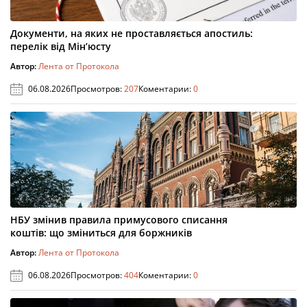
Документи, на яких не проставляється апостиль:
перелік від Мін’юсту
Автор:
Лента от Протокола
06.08.2026
Просмотров:
207
Коментарии:
0
НБУ змінив правила примусового списання
коштів: що зміниться для боржників
Автор:
Лента от Протокола
06.08.2026
Просмотров:
404
Коментарии:
0