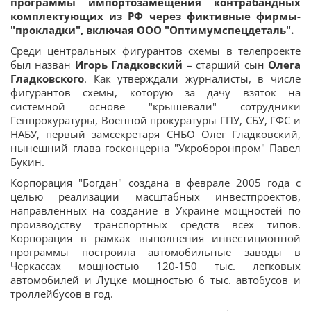
программы импортозамещения контрабандных
комплектующих из РФ через фиктивные фирмы-
"прокладки", включая ООО "Оптимумспецдеталь".
Среди центральных фигурантов схемы в телепроекте
был назван
Игорь Гладковский
– старший сын
Олега
Гладковского
. Как утверждали журналисты, в числе
фигурантов схемы, которую за дачу взяток на
системной основе "крышевали" сотрудники
Генпрокуратуры, Военной прокуратуры ГПУ, СБУ, ГФС и
НАБУ, первый замсекретаря СНБО Олег Гладковский,
нынешний глава госконцерна "Укроборонпром" Павел
Букин.
Корпорация "Богдан" создана в феврале 2005 года с
целью реализации масштабных инвестпроектов,
направленных на создание в Украине мощностей по
производству транспортных средств всех типов.
Корпорация в рамках выполнения инвестиционной
программы построила автомобильные заводы в
Черкассах мощностью 120-150 тыс. легковых
автомобилей и Луцке мощностью 6 тыс. автобусов и
троллейбусов в год.