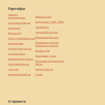
Партнёры
Серьги с
Винный шкаф
бриллиантами
Подготовка к НМТ / ВНО
alliancetechnika.ua
pereklad.ua
миралинкс
hospice-life.com.ua/
Веб мастер
Перевозка больных
https://motokosmos.ua/
Перевозка лежачих
Синтезаторы
больных за границу
agrotechnika.com.ua
Шкафы купе
perevod.agency
Брендовые сумки
europeservice.com.ua
Натяжные потолки Nova
mk-translations.ua
Stelya
текст юа
maltina.com.ua
kievperevod.com.ua
Cылки
О проекте