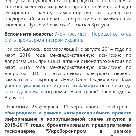
вернулся к руководству корпорацией, основателем и
конечным бенефициаром которой он является, и будет
курировать работу импортерских и дилерских
предприятий, и отвечать за стратегию автомобильных
заводов в Луцке и Черкассах", - сказал Красуля.
Вспомните новость:
Экс - президент Порошенко готов
стать премьер-министром Украины
Как сообщалось, возглавлявший с августа 2014 года по
март 2018 года межведомственную комиссию по
вопросам ОПК при СНБО, а также с июня того же года по
март 2019 года межведомственную комиссию по
вопросам ВТС и экспортному контролю первый
заместитель секретаря СНБО Олег Гладковский
был
уволен указом президента от 4 марта
после выхода
расследования программы "Наші гроші" производства
Bigus Info.
Напомним, 25 февраля - 11 марта проект "Наші гроші"
обнародовал в рамках четырехсерийного проекта
информацию о коррупционной схеме закупок в
2015-2017 годах бронетанковыми предприятиями
госконцерна "Укроборонпром" в рамках