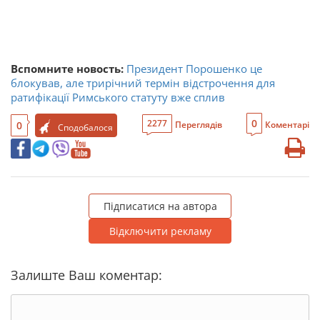
Вспомните новость:
Президент Порошенко це
блокував, але трирічний термін відстрочення для
ратифікації Римського статуту вже сплив
0
2277
0
Переглядів
Коментарі
Сподобалося
Підписатися на автора
Відключити рекламу
Залиште Ваш коментар: