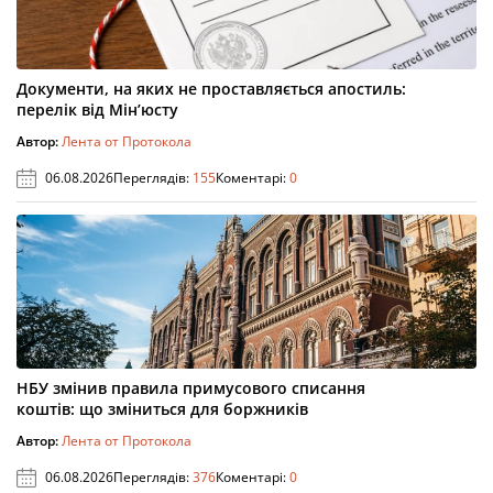
Документи, на яких не проставляється апостиль:
перелік від Мін’юсту
Автор:
Лента от Протокола
06.08.2026
Переглядів:
155
Коментарі:
0
НБУ змінив правила примусового списання
коштів: що зміниться для боржників
Автор:
Лента от Протокола
06.08.2026
Переглядів:
376
Коментарі:
0