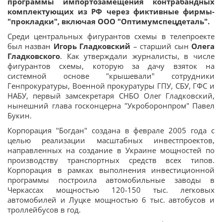
программы импортозамещения контрабандных
комплектующих из РФ через фиктивные фирмы-
"прокладки", включая ООО "Оптимумспецдеталь".
Среди центральных фигурантов схемы в телепроекте
был назван
Игорь Гладковский
– старший сын
Олега
Гладковского
. Как утверждали журналисты, в числе
фигурантов схемы, которую за дачу взяток на
системной основе "крышевали" сотрудники
Генпрокуратуры, Военной прокуратуры ГПУ, СБУ, ГФС и
НАБУ, первый замсекретаря СНБО Олег Гладковский,
нынешний глава госконцерна "Укроборонпром" Павел
Букин.
Корпорация "Богдан" создана в феврале 2005 года с
целью реализации масштабных инвестпроектов,
направленных на создание в Украине мощностей по
производству транспортных средств всех типов.
Корпорация в рамках выполнения инвестиционной
программы построила автомобильные заводы в
Черкассах мощностью 120-150 тыс. легковых
автомобилей и Луцке мощностью 6 тыс. автобусов и
троллейбусов в год.