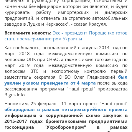
вернулся к руководству корпорацией, основателем и
конечным бенефициаром которой он является, и будет
курировать работу импортерских и дилерских
предприятий, и отвечать за стратегию автомобильных
заводов в Луцке и Черкассах", - сказал Красуля.
Вспомните новость:
Экс - президент Порошенко готов
стать премьер-министром Украины
Как сообщалось, возглавлявший с августа 2014 года по
март 2018 года межведомственную комиссию по
вопросам ОПК при СНБО, а также с июня того же года по
март 2019 года межведомственную комиссию по
вопросам ВТС и экспортному контролю первый
заместитель секретаря СНБО Олег Гладковский
был
уволен указом президента от 4 марта
после выхода
расследования программы "Наші гроші" производства
Bigus Info.
Напомним, 25 февраля - 11 марта проект "Наші гроші"
обнародовал в рамках четырехсерийного проекта
информацию о коррупционной схеме закупок в
2015-2017 годах бронетанковыми предприятиями
госконцерна "Укроборонпром" в рамках