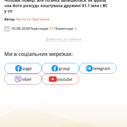
Чоловік помер, але позика залишилася: як фраза
«на його розсуд» коштувала дружині $1,1 млн ( ВС
у сп
Автор:
Лента от Протокола
05.08.2026
Переглядів:
571
Коментарі:
0
Дивитись усі новини
Ми в соціальних мережах:
page
group
telegram
viber
youtube