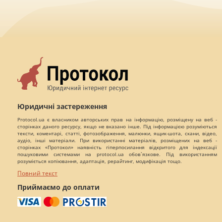
Юридичні застереження
Protocol.ua є власником авторських прав на інформацію, розміщену на веб -
сторінках даного ресурсу, якщо не вказано інше. Під інформацією розуміються
тексти, коментарі, статті, фотозображення, малюнки, ящик-шота, скани, відео,
аудіо, інші матеріали. При використанні матеріалів, розміщених на веб -
сторінках «Протокол» наявність гіперпосилання відкритого для індексації
пошуковими системами на protocol.ua обов`язкове. Під використанням
розуміється копіювання, адаптація, рерайтинг, модифікація тощо.
Повний текст
Приймаємо до оплати