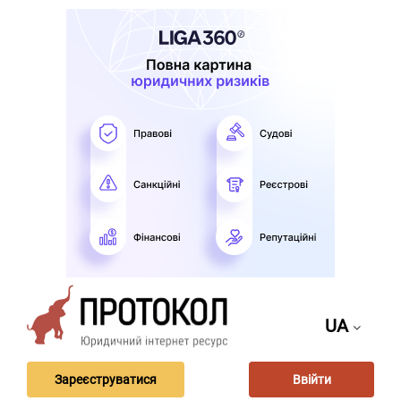
UA
Зареєструватися
Ввійти