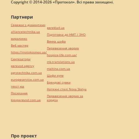
Copyright © 2014-2026 «Протокол». Всі права захищені.
Партнери
Сережки з діамантами
pereklad.ua
alliancetechnika.ua
Підготовка до НМТ / ЗНО
миралинкс
Винна шафа
Веб мастер
Перевезення хворих
https://motokosmos.ua/
hospice-life.com.ua/
Синтезатори
mk-translations.ua
perevod.agency
maltina.com.ua
agrotechnika.com.ua
Шафи купе
europeservice.com.ua
Брендові сумки
текст юа
Натяжні стелі Nova Stelya
Посилання
Перевезення хворих за
kievperevod.com.ua
кордон
Про проект