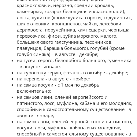
красноклювый, нерозня, средний крохаль,
каменяркы, казарок белощекая и красноволой),
лоска, куликов (кроме кулика-сороки, ходуличник,
шилоклювики, кроншнепов, чайки, лежебоки,
дерихвоста, поручейника, камнешарки, черныша,
перевозчика, фифи, зуйка морского, малого,
большеклювого галстучника, песочников,
плавунцов, барашка большого), голубей (кроме
голубя-синяка) – в августе - декабре;
на гусей: серого, белолобого большого, гуменника
- в августе - январе;
на куропатку серую, фазана - в октябре - декабре;
на перепела - в августе - ноябре;
на самца косули - с 1 мая по декабрь
включительно;
на самцов лани, оленей европейского и
пятнистого, лося, муфлона, кабана и его молодняк,
способный к самостоятельному существование - в
августе - январе;
на самок лани, оленей европейского и пятнистого,
косули, лося, муфлона, кабана и их молодняк,
способный к самостоятельному существование - в