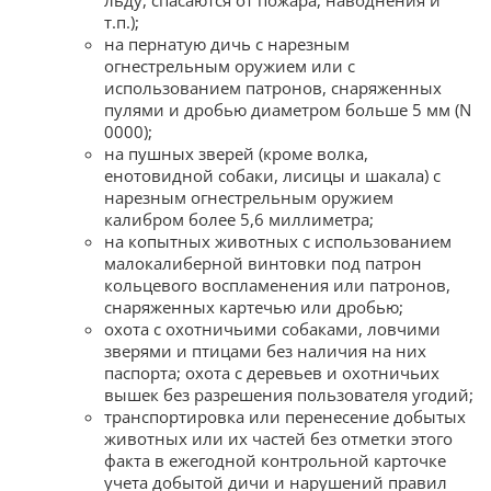
льду, спасаются от пожара, наводнения и
т.п.);
на пернатую дичь с нарезным
огнестрельным оружием или с
использованием патронов, снаряженных
пулями и дробью диаметром больше 5 мм (N
0000);
на пушных зверей (кроме волка,
енотовидной собаки, лисицы и шакала) с
нарезным огнестрельным оружием
калибром более 5,6 миллиметра;
на копытных животных с использованием
малокалиберной винтовки под патрон
кольцевого воспламенения или патронов,
снаряженных картечью или дробью;
охота с охотничьими собаками, ловчими
зверями и птицами без наличия на них
паспорта; охота с деревьев и охотничьих
вышек без разрешения пользователя угодий;
транспортировка или перенесение добытых
животных или их частей без отметки этого
факта в ежегодной контрольной карточке
учета добытой дичи и нарушений правил