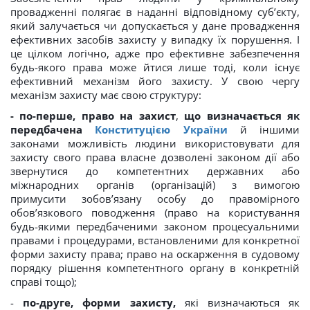
провадженні полягає в наданні відповідному суб’єкту,
який залучається чи допускається у дане провадження
ефективних засобів захисту у випадку їх порушення. І
це цілком логічно, адже про ефективне забезпечення
будь-якого права може йтися лише тоді, коли існує
ефективний механізм його захисту. У свою чергу
механізм захисту має свою структуру:
- по-перше, право на захист
,
що визначається як
передбачена
Конституцією України
й іншими
законами можливість людини використовувати для
захисту свого права власне дозволені законом дії або
звернутися до компетентних державних або
міжнародних органів (організацій) з вимогою
примусити зобов’язану особу до правомірного
обов’язкового поводження (право на користування
будь-якими передбаченими законом процесуальними
правами і процедурами, встановленими для конкретної
форми захисту права; право на оскарження в судовому
порядку рішення компетентного органу в конкретній
справі тощо);
-
по-друге, форми захисту,
які визначаються як