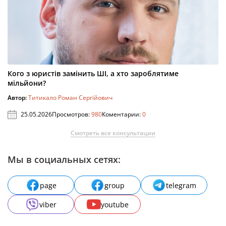
Кого з юристів замінить ШІ, а хто зароблятиме
мільйони?
Автор:
Титикало Роман Сергійович
25.05.2026
Просмотров:
980
Коментарии:
0
Смотреть все консультации
Мы в социальных сетях:
page
group
telegram
viber
youtube