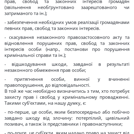
прав, свобод та законних інтересів громадян
(звільнення необґрунтовано заарештованого чи
затриманого та ін.);
- забезпечення необхідних умов реалізації громадянами
певних прав, свобод та законних інтересів.
- скасування незаконного правозастосовного акту та
відновлення порушених прав, свобод та законних
інтересів особи (напр., постанови про порушення
кримінальної справи та ін.);
- відшкодування шкоди, завданої в результаті
незаконного обмеження прав особи;
- притягнення особи, винної у вчиненні
правопорушення, до відповідальності.
В той же час необхідно визначитись з тим, хто потребує
захисту прав і свобод у кримінальному провадженні.
Такими суб’єктами, на нашу думку, є:
- по-перше, це особи, яким безпосередньо або побічно
завдано шкоду від злочину: потерпілий, цивільний
позивач, а також їх представники і правонаступники;
- по-друге, це суб’єкти, яким надано право на захист від