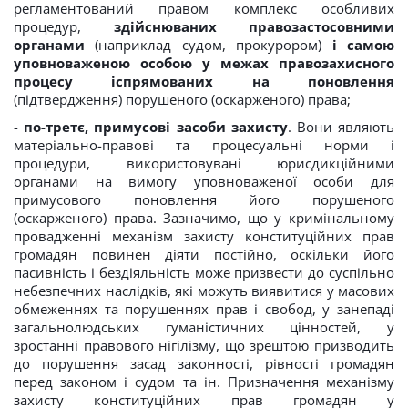
регламентований правом комплекс особливих
процедур,
здійснюваних правозастосовними
органами
(наприклад судом, прокурором)
і самою
уповноваженою особою у межах правозахисного
процесу іспрямованих на поновлення
(підтвердження) порушеного (оскарженого) права;
-
по-третє, примусові засоби захисту
. Вони являють
матеріально-правові та процесуальні норми і
процедури, використовувані юрисдикційними
органами на вимогу уповноваженої особи для
примусового поновлення його порушеного
(оскарженого) права. Зазначимо, що у кримінальному
провадженні механізм захисту конституційних прав
громадян повинен діяти постійно, оскільки його
пасивність і бездіяльність може призвести до суспільно
небезпечних наслідків, які можуть виявитися у масових
обмеженнях та порушеннях прав і свобод, у занепаді
загальнолюдських гуманістичних цінностей, у
зростанні правового нігілізму, що зрештою призводить
до порушення засад законності, рівності громадян
перед законом і судом та ін. Призначення механізму
захисту конституційних прав громадян у