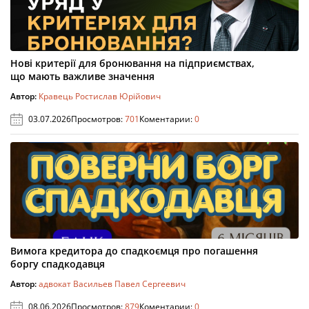
Нові критерії для бронювання на підприємствах,
що мають важливе значення
Автор:
Кравець Ростислав Юрійович
03.07.2026
Просмотров:
701
Коментарии:
0
Вимога кредитора до спадкоємця про погашення
боргу спадкодавця
Автор:
адвокат Васильев Павел Сергеевич
08.06.2026
Просмотров:
879
Коментарии:
0