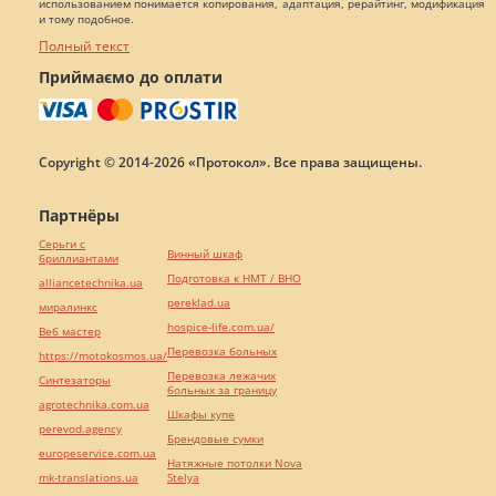
использованием понимается копирования, адаптация, рерайтинг, модификация
и тому подобное.
Полный текст
Приймаємо до оплати
Copyright © 2014-2026 «Протокол». Все права защищены.
Партнёры
Серьги с
Винный шкаф
бриллиантами
Подготовка к НМТ / ВНО
alliancetechnika.ua
pereklad.ua
миралинкс
hospice-life.com.ua/
Веб мастер
Перевозка больных
https://motokosmos.ua/
Перевозка лежачих
Синтезаторы
больных за границу
agrotechnika.com.ua
Шкафы купе
perevod.agency
Брендовые сумки
europeservice.com.ua
Натяжные потолки Nova
mk-translations.ua
Stelya