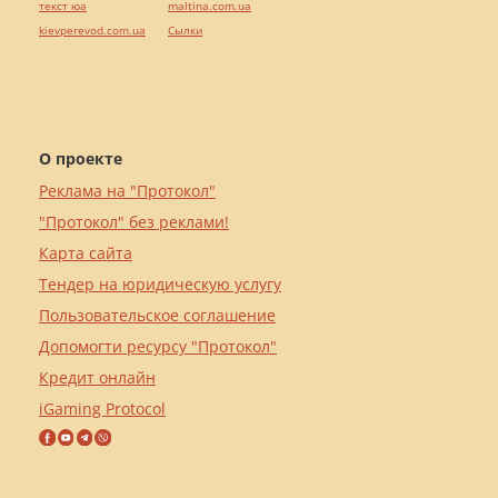
текст юа
maltina.com.ua
kievperevod.com.ua
Cылки
О проекте
Реклама на "Протокол"
"Протокол" без реклами!
Карта сайта
Тендер на юридическую услугу
Пользовательское соглашение
Допомогти ресурсу "Протокол"
Кредит онлайн
iGaming Protocol