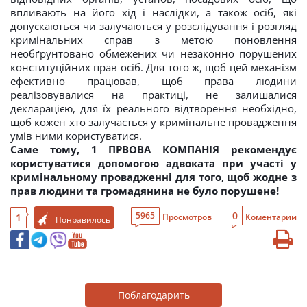
впливають на його хід і наслідки, а також осіб, які
допускаються чи залучаються у розслідування і розгляд
кримінальних справ з метою поновлення
необґрунтовано обмежених чи незаконно порушених
конституційних прав осіб. Для того ж, щоб цей механізм
ефективно працював, щоб права людини
реалізовувалися на практиці, не залишалися
декларацією, для їх реального відтворення необхідно,
щоб кожен хто залучається у кримінальне провадження
умів ними користуватися.
Саме тому, 1 ПРВОВА КОМПАНІЯ рекомендує
користуватися допомогою адвоката при участі у
кримінальному провадженні для того, щоб жодне з
прав людини та громадянина не було порушене!
0
5965
1
Просмотров
Коментарии
Понравилось
Поблагодарить