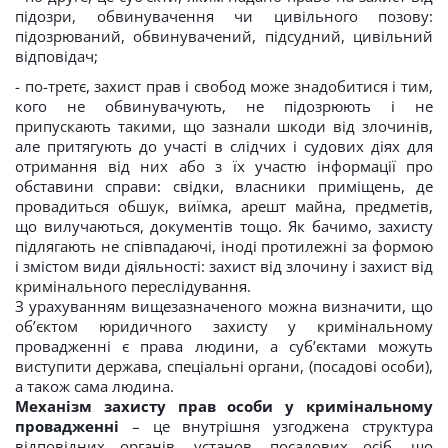
підозри, обвинувачення чи цивільного позову:
підозрюваний, обвинувачений, підсудний, цивільний
відповідач;
- по-третє, захист прав і свобод може знадобитися і тим,
кого не обвинувачують, не підозрюють і не
припускають такими, що зазнали шкоди від злочинів,
але притягують до участі в слідчих і судових діях для
отримання від них або з їх участю інформації про
обставини справи: свідки, власники приміщень, де
провадиться обшук, виїмка, арешт майна, предметів,
що вилучаються, документів тощо. Як бачимо, захисту
підлягають не співпадаючі, іноді протилежні за формою
і змістом види діяльності: захист від злочину і захист від
кримінального переслідування.
З урахуванням вищезазначеного можна визначити, що
об’єктом юридичного захисту у кримінальному
провадженні є права людини, а суб’єктами можуть
виступити держава, спеціальні органи, (посадові особи),
а також сама людина.
Механізм захисту прав особи у кримінальному
провадженні
– це внутрішня узгоджена структура
відповідних органів, установ, посадових осіб, що