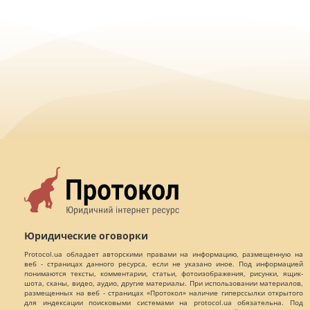
Юридические оговорки
Protocol.ua обладает авторскими правами на информацию, размещенную на
веб - страницах данного ресурса, если не указано иное. Под информацией
понимаются тексты, комментарии, статьи, фотоизображения, рисунки, ящик-
шота, сканы, видео, аудио, другие материалы. При использовании материалов,
размещенных на веб - страницах «Протокол» наличие гиперссылки открытого
для индексации поисковыми системами на protocol.ua обязательна. Под