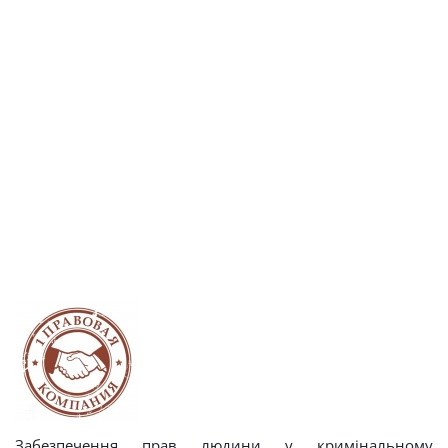
З
абезпечення прав людини у кримінальному