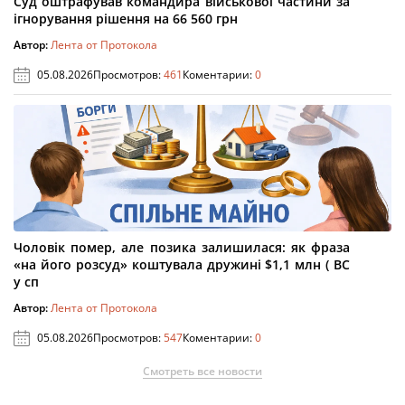
Суд оштрафував командира військової частини за
ігнорування рішення на 66 560 грн
Автор:
Лента от Протокола
05.08.2026
Просмотров:
461
Коментарии:
0
Чоловік помер, але позика залишилася: як фраза
«на його розсуд» коштувала дружині $1,1 млн ( ВС
у сп
Автор:
Лента от Протокола
05.08.2026
Просмотров:
547
Коментарии:
0
Смотреть все новости