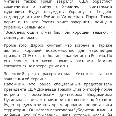
Читайте также: Трамп заврался. США обрастают
сомнениями о войне в Украине, - британский
журналист Будут обсуждать Украину: в Госдепе
подтвердили визит Рубио и Уиткоффа в Париж Трамп
верит в то, что Россия хочет завершить войну в
Украине, - Белый дом
"Всеобъемлющий отчет был бы хорошей вещью", -
сказал дипломат.
Кроме того, Даррок считает, что встреча в Париже
является хорошей возможностью для европейцев
призвать США оказать большее давление на Россию. По
его словам, это может помочь заставить Москву
согласиться на прекращение огня.
Зеленский резко раскритиковал Уиткоффа за его
заявления об Украине
Напомним, что ранее специальный представитель
президента США Дональда Трампа Стив Уиткофф после
встречи с российским диктатором Владимиром
Путиным заявил, что мирное соглашение по Украине
будет предусматривать урегулирование вопроса пяти
территорий. Он назвал переговоры "убедительными" и
добавил, что обсуждались шаги, которые могли бы