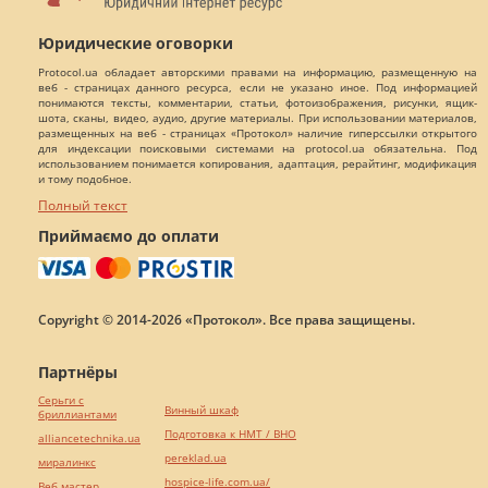
Юридические оговорки
Protocol.ua обладает авторскими правами на информацию, размещенную на
веб - страницах данного ресурса, если не указано иное. Под информацией
понимаются тексты, комментарии, статьи, фотоизображения, рисунки, ящик-
шота, сканы, видео, аудио, другие материалы. При использовании материалов,
размещенных на веб - страницах «Протокол» наличие гиперссылки открытого
для индексации поисковыми системами на protocol.ua обязательна. Под
использованием понимается копирования, адаптация, рерайтинг, модификация
и тому подобное.
Полный текст
Приймаємо до оплати
Copyright © 2014-2026 «Протокол». Все права защищены.
Партнёры
Серьги с
Винный шкаф
бриллиантами
Подготовка к НМТ / ВНО
alliancetechnika.ua
pereklad.ua
миралинкс
hospice-life.com.ua/
Веб мастер