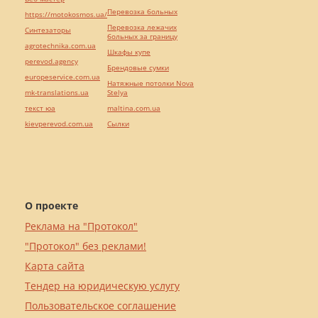
Перевозка больных
https://motokosmos.ua/
Перевозка лежачих
Синтезаторы
больных за границу
agrotechnika.com.ua
Шкафы купе
perevod.agency
Брендовые сумки
europeservice.com.ua
Натяжные потолки Nova
mk-translations.ua
Stelya
текст юа
maltina.com.ua
kievperevod.com.ua
Cылки
О проекте
Реклама на "Протокол"
"Протокол" без реклами!
Карта сайта
Тендер на юридическую услугу
Пользовательское соглашение