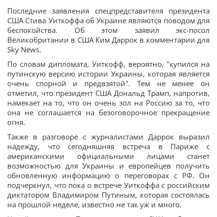
Последние заявления спецпредставителя президента
США Стива Уиткоффа об Украине являются поводом для
беспокойства. Об этом заявил экс-посол
Великобритании в США Ким Даррок в комментарии для
Sky News.
По словам дипломата, Уиткофф, вероятно, "купился на
путинскую версию истории Украины, которая является
очень спорной и предвзятой". Тем не менее он
отметил, что президент США Дональд Трамп, напротив,
намекает на то, что он очень зол на Россию за то, что
она не соглашается на безоговорочное прекращение
огня.
Также в разговоре с журналистами Даррок выразил
надежду, что сегодняшняя встреча в Париже с
американскими официальными лицами станет
возможностью для Украины и европейцев получить
обновленную информацию о переговорах с РФ. Он
подчеркнул, что пока о встрече Уиткоффа с российским
диктатором Владимиром Путиным, которая состоялась
на прошлой неделе, известно не так уж и много.