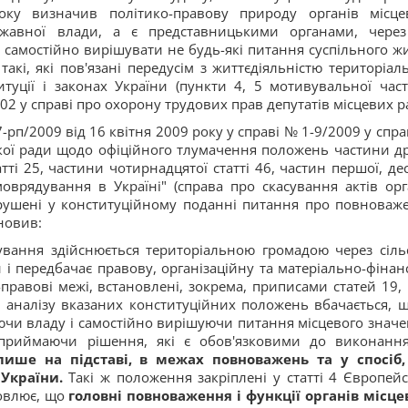
ку визначив політико-правову природу органів місце
жавної влади, а є представницькими органами, через
 самостійно вирішувати не будь-які питання суспільного жи
акі, які пов'язані передусім з життєдіяльністю територіал
туції і законах України (пункти 4, 5 мотивувальної час
02 у справі про охорону трудових прав депутатів місцевих ра
рп/2009 від 16 квітня 2009 року у справі № 1-9/2009 у справ
кої ради щодо офіційного тлумачення положень частини др
татті 25, частини чотирнадцятої статті 46, частин першої, де
моврядування в Україні" (справа про скасування актів орг
рушені у конституційному поданні питання про повноваж
новив:
вання здійснюється територіальною громадою через сільс
и і передбачає правову, організаційну та матеріально-фінан
-правові межі, встановлені, зокрема, приписами статей 19, 
З аналізу вказаних конституційних положень вбачається, щ
ючи владу і самостійно вирішуючи питання місцевого значе
а приймаючи рішення, які є обов'язковими до виконанн
 лише на підставі, в межах повноважень та у спосіб
України.
Такі ж положення закріплені у статті 4 Європейс
новлює, що
головні повноваження і функції органів місце