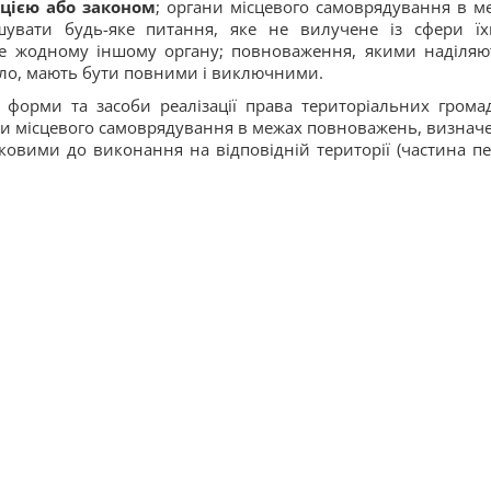
цією або законом
; органи місцевого самоврядування в м
увати будь-яке питання, яке не вилучене із сфери їх
не жодному іншому органу; повноваження, якими наділяю
ило, мають бути повними і виключними.
форми та засоби реалізації права територіальних грома
ани місцевого самоврядування в межах повноважень, визнач
зковими до виконання на відповідній території (частина п