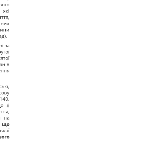
идет ли речь о недостатке питьевой воды
вого
15
 які
Россия нанесла удар по центру Павлограда:
ття,
есть раненые
ьних
18
Известный американский актёр обратился к
тини
Путину на фоне ударов по Украине
д).
13
і за
Когда Украина начнет производство ракет
Patriot: Зеленский сказал, от чего зависят сроки
угої
11
сятої
Названа самая сильная разведка Европы, и это
анів
не ГУР
ення
15
Турция закрыла Черное море для судов,
которые шли в Россию и Украину, - Bloomberg
ькі,
14
сову
140,
о ці
ння,
я на
, що
ької
вого