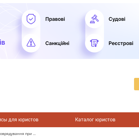
исы для юристов
Каталог юристов
врядування при ...