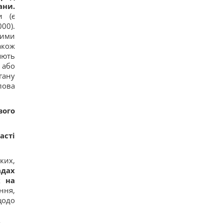
ани.
и (є
00).
ними
акож
яють
 або
гану
лова
вого
асті
ких,
адах
х на
ння,
щодо