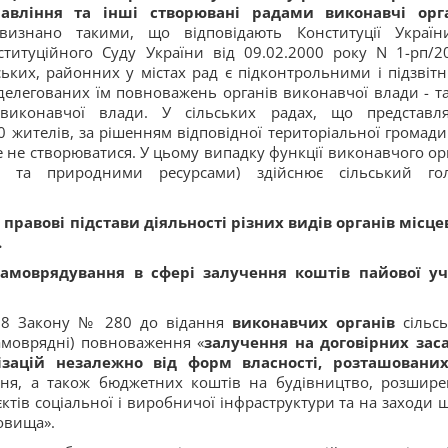
правління та інші створювані радами виконавчі орг
визнано такими, що відповідають Конституції Україн
титуційного Суду України від 09.02.2000 року N 1-рп/20
ських, районних у містах рад є підконтрольними і підзвіт
 делегованих їм повноважень органів виконавчої влади - т
виконавчої влади. У сільських радах, що представл
0 жителів, за рішенням відповідної територіальної громади
 не створюватися. У цьому випадку функції виконавчого ор
 та природними ресурсами) здійснює сільський го
равові підстави діяльності різних видів органів місце
.
амоврядування в сфері залучення коштів пайової уч
і 28 Закону № 280 до відання
виконавчих органів
сільсь
амоврядні) повноваження «
залучення на договірних зас
нізацій незалежно від форм власності, розташовани
ня, а також бюджетних коштів на будівництво, розшире
ктів соціальної і виробничої інфраструктури та на заходи 
овища».