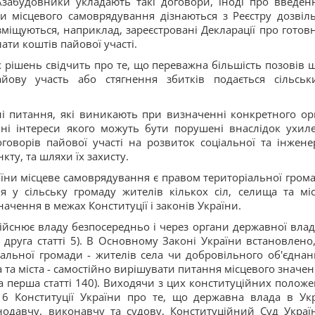
забудовники укладають такі договори, іноді про введен
ни місцевого самоврядування дізнаються з Реєстру дозвіл
зміщуються, наприклад, зареєстровані Декларації про готовн
лати коштів пайової участі.
 рішень свідчить про те, що переважна більшість позовів 
ову участь або стягнення збитків подається сільськ
мні питання, які виникають при визначенні конкретного ор
нні інтереси якого можуть бути порушені внаслідок ухил
говорів пайової участі на розвиток соціальної та інжене
ту, та шляхи їх захисту.
раїни місцеве самоврядування є правом територіальної грома
 у сільську громаду жителів кількох сіл, селища та міс
ачення в межах Конституції і законів України.
дійснює владу безпосередньо і через органи державної влад
 друга статті 5). В Основному Законі України встановлено
альної громади - жителів села чи добровільного об'єднан
а та міста - самостійно вирішувати питання місцевого значен
на перша статті 140). Виходячи з цих конституційних положе
 6 Конституції України про те, що державна влада в Укр
онодавчу, виконавчу та судову, Конституційний Суд Украї