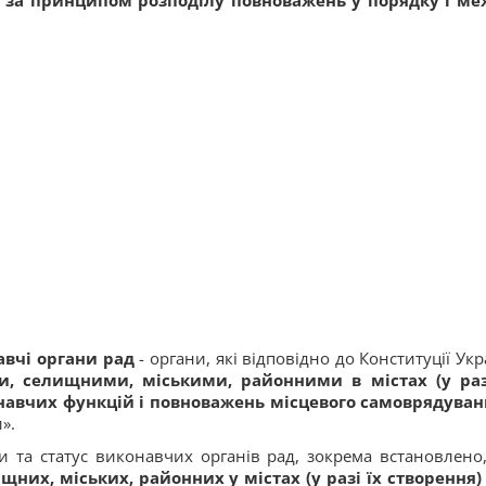
 за принципом розподілу повноважень у порядку і ме
авчі органи рад
- органи, які відповідно до Конституції Укр
и, селищними, міськими, районними в містах (у раз
навчих функцій і повноважень місцевого самоврядуван
».
 та статус виконавчих органів рад, зокрема встановлено
них, міських, районних у містах (у разі їх створення)