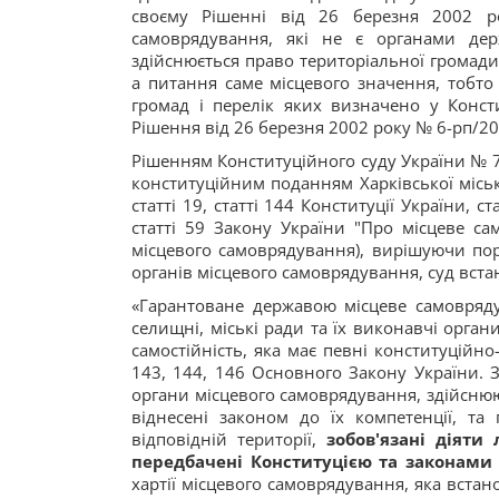
своєму Рішенні від 26 березня 2002 ро
самоврядування, які не є органами дер
здійснюється право територіальної громади
а питання саме місцевого значення, тобто т
громад і перелік яких визначено у Консти
Рішення від 26 березня 2002 року № 6-рп/20
Рішенням Конституційного суду України № 7-
конституційним поданням Харківської місь
статті 19, статті 144 Конституції України, с
статті 59 Закону України "Про місцеве са
місцевого самоврядування), вирішуючи по
органів місцевого самоврядування, суд вста
«Гарантоване державою місцеве самовряду
селищні, міські ради та їх виконавчі орган
самостійність, яка має певні конституційно
143, 144, 146 Основного Закону України. 
органи місцевого самоврядування, здійсню
віднесені законом до їх компетенції, т
відповідній території,
зобов'язані діяти
передбачені Конституцією та законами 
хартії місцевого самоврядування, яка вста