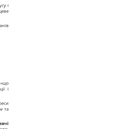
усу і
цеве
анів
 «що
ії і
реси
м та
авчі