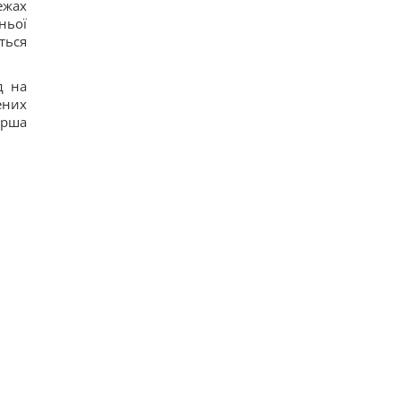
ежах
ньої
ться
д на
ених
ерша