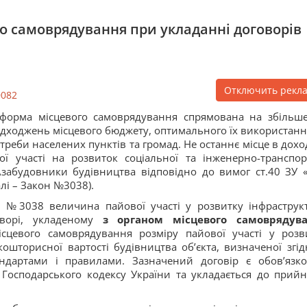
о самоврядування при укладанні договорів
Отключить рекл
0082
форма місцевого самоврядування спрямована на збільш
дходжень місцевого бюджету, оптимального їх використанн
треби населених пунктів та громад. Не останнє місце в дохо
ї участі на розвиток соціальної та інженерно-транспор
\забудовники будівництва відповідно до вимог ст.40 ЗУ 
лі – Закон №3038).
у №3038 величина пайової участі у розвитку інфраструк
оворі, укладеному
з органом місцевого самоврядув
ісцевого самоврядування розміру пайової участі у розв
кошторисної вартості будівництва об’єкта, визначеної згід
дартами і правилами. Зазначений договір є обов’язк
 Господарського кодексу України та укладається до прийн