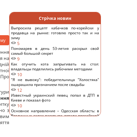
Стрічка новин
Выпросила рецепт кабачков по-корейски у
продавца на рынке: готовлю просто так и на
зиму
аму
5
Пономарев в день 53-летия раскрыл свой
ення
самый большой секрет
я на
9
дній
Как отучить кота запрыгивать на стол:
владельцы поделились рабочими методами
тної
10
«Про
"Я не вывожу": победительница "Холостяка"
ошарашила признанием после свадьбы
12
тури
Известный украинский певец попал в ДТП в
ання
Киеве и показал фото
итку
10
но з
Основное направление – Одесская область: в
овим
Воздушных силах раскрыли детали российской
атаки
яття
11
Замораживаю ягоды так - зимой пахнут, как с
грядки, не превращаются в кашу: простой трюк