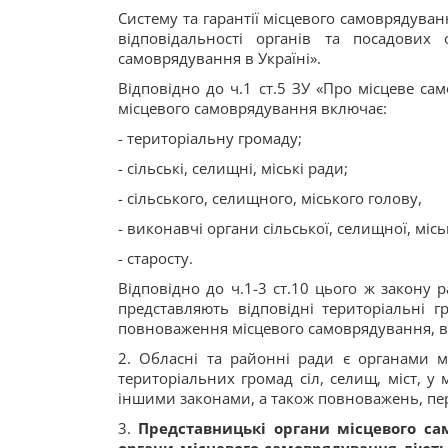
Систему та гарантії місцевого самоврядування
відповідальності органів та посадових
самоврядування в Україні».
Відповідно до ч.1 ст.5 ЗУ «Про місцеве са
місцевого самоврядування включає:
- територіальну громаду;
- сільські, селищні, міські ради;
- сільського, селищного, міського голову,
- виконавчі органи сільської, селищної, місь
- старосту.
Відповідно до ч.1-3 ст.10 цього ж закону 
представляють відповідні територіальні гр
повноваження місцевого самоврядування, в
2. Обласні та районні ради є органами м
територіальних громад сіл, селищ, міст, 
іншими законами, а також повноважень, пе
3.
Представницькі органи місцевого сам