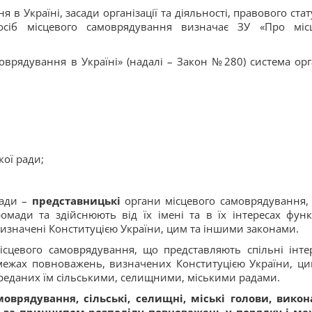
 в Україні, засади організації та діяльності, правового стат
 осіб місцевого самоврядування визначає ЗУ «Про міс
моврядування в Україні» (надалі – Закон №280) система орг
кої ради;
ради –
представницькі
органи місцевого самоврядування,
омади та здійснюють від їх імені та в їх інтересах функц
изначені Конституцією України, цим та іншими законами.
ісцевого самоврядування, що представляють спільні інте
у межах повноважень, визначених Конституцією України, ци
реданих їм сільськими, селищними, міськими радами.
оврядування, сільські, селищні, міські голови, викон