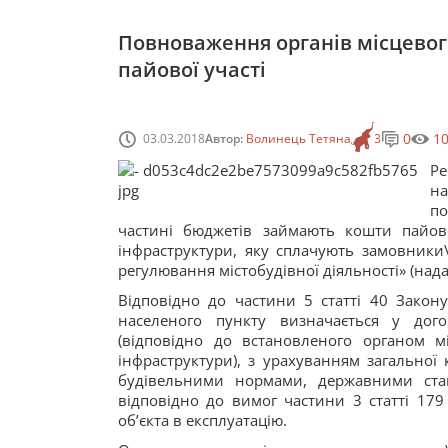
Повноваження органів місцевог
пайової участі
0
1
03.03.2018
Автор:
Волинець Тетяна
3
Ре
на
по
частині бюджетів займають кошти пайово
інфраструктури, яку сплачують замовники
регулювання містобудівної діяльності» (нада
Відповідно до частини 5 статті 40 Закон
населеного пункту визначається у дог
(відповідно до встановленого органом м
інфраструктури), з урахуванням загальної 
будівельними нормами, державними стан
відповідно до вимог частини 3 статті 179
об’єкта в експлуатацію.