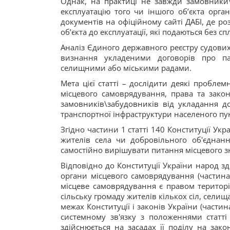
Однак, на практиці не завжди замовники\
експлуатацію того чи іншого об’єкта орга
документів на офіційному сайті ДАБІ, де ро
об’єкта до експлуатації, які подаються без сп
Аналіз Єдиного державного реєстру судових
визнання укладеними договорів про пай
селищними або міськими радами.
Мета цієї статті – дослідити деякі пробле
місцевого самоврядування, права та зако
замовників\забудовників від укладання до
транспортної інфраструктури населеного пунк
Згідно частини 1 статті 140 Конституції Ук
жителів села чи добровільного об'єднання
самостійно вирішувати питання місцевого зн
Відповідно до Конституції України народ з
органи місцевого самоврядування (частина
місцеве самоврядування є правом територі
сільську громаду жителів кількох сіл, селищ
межах Конституції і законів України (части
системному зв'язку з положеннями статті
здійснюється на засадах її поділу на зак