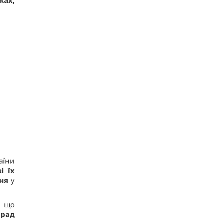
жах,
аїни
і їх
ня
у
, що
 рад