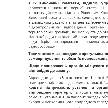
є їх виконавчі комітети, відділи, у
(положення частини першої статті 11 
конституційними), згідно з Рішенням Конс
Виконавчі органи сільських, селищних, мі
відповідним радам, а з питань здійснення
підконтрольними відповідним органам 
територіальні громади, які налічують до 50
сільської ради виконавчий орган ради може
ради (крім розпоряджання земельними
одноособово.»
Таким чином, законодавчо врегульовано п
самоврядування та обсяг їх повноважень
Щодо повноважень органів місцевого с
відповідно до закону.
Відповідно до пп.5 п.а) частини 1 статт
селищних, міських рад належать власні (с
коштів підприємств, установ та орга
відповідній території,
та коштів населен
ремонт і утримання на пайових засадах об'є
охорони навколишнього природного серед