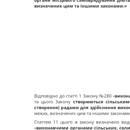
органи місцевого самоврядування діють
визначених цим та іншими законами.»
Відповідно до статті 1 Закону №280 «
викон
та цього Закону
створюються сільським
створення) радами для здійснення вико
межах, визначених цим та іншими законами
Статтею 11 цього ж закону визначено види
«
виконавчими органами сільських, селищ