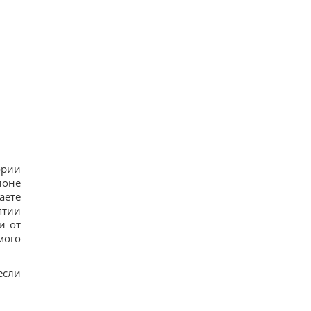
ории
ионе
аете
ятии
и от
мого
если