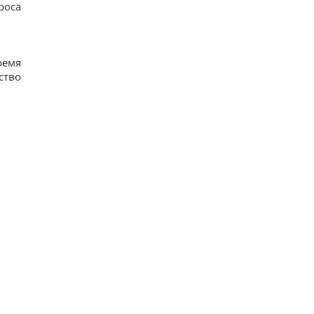
роса
ремя
ство