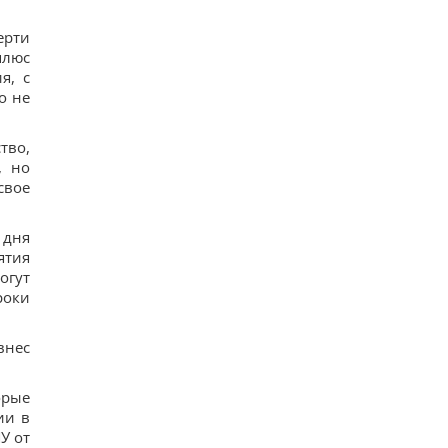
Удары России по кораблям в Черном море: в FP
раскрыли последствия
ерти
17
плюс
В чем польза грецких орехов для сердца, мозга
я, с
и укрепления иммунитета
16
о не
В Генштабе ВСУ сообщили, на какую сумму
страны НАТО выделят Украине военную
помощь
тво,
17
, но
США ввели новые санкции против Кубы за
свое
сотрудничество с Китаем и РФ, – Bloomberg
19
Одна настройка, которую стоит изменить всем
 дня
владельцам новых телевизоров
ятия
20
огут
роки
внес
орые
ии в
У от