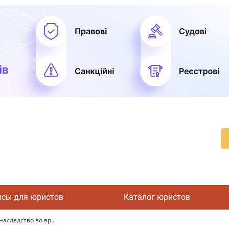
исы для юристов
Каталог юристов
аследство во вр...