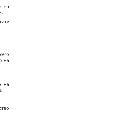
ю на
и.
тите
сего
ю на
е на
в.
ство