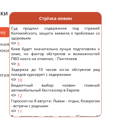
оки
Стрічка новин
Суд продлил содержание под стражей
аму
Коломойского, защита заявила о проблемах со
здоровьем
5
ения
Киев будет значительно лучше подготовлен к
роки
зиме, но фактор обстрелов и возможностей
ПВО никто не отменял, - Пантелеев
8
Задержка до 10 часов: из-за обстрелов ряд
ятия
поездов курсирует с задержками
10
Бюджетный выбор: назван главный
автомобильный бестселлер в Европе
12
Гороскоп на 8 августа: Львам - отдых, Козерогам
- встреча с родными
11
В уголовном деле рынка "Столичный"
материалами стали сообщения о поддержке
ВСУ, - СМИ
10
Навроцкий заявил о поддержке украинской