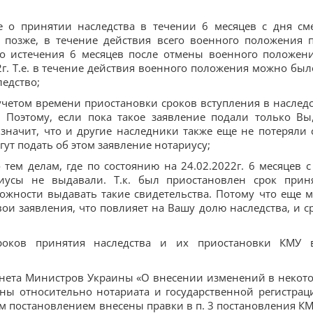
е о принятии наследства в течении 6 месяцев с дня см
и позже, в течение действия всего военного положения 
до истечения 6 месяцев после отмены военного положени
г. Т.е. в течение действия военного положения можно был
ледство;
 учетом времени приостановки сроков вступления в наследс
. Поэтому, если пока такое заявление подали только Вы
 значит, что и другие наследники также еще не потеряли 
гут подать об этом заявление нотариусу;
 тем делам, где по состоянию на 24.02.2022г. 6 месяцев с
иусы не выдавали. Т.к. был приостановлен срок прин
жности выдавать такие свидетельства. Потому что еще м
вои заявления, что повлияет на Вашу долю наследства, и с
роков принятия наследства и их приостановки КМУ 
инета Министров Украины «О внесении изменений в некот
ны относительно нотариата и государственной регистрац
м постановлением внесены правки в п. 3 постановления КМ