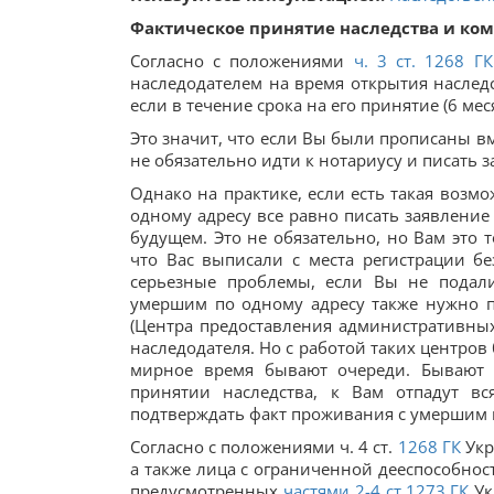
Фактическое принятие наследства и ком
Согласно с положениями
ч. 3 ст.
1268
ГК
наследодателем на время открытия наследст
если в течение срока на его принятие (6 меся
Это значит, что если Вы были прописаны вм
не обязательно идти к нотариусу и писать з
Однако на практике, если есть такая возм
одному адресу все равно писать заявление
будущем. Это не обязательно, но Вам это 
что Вас выписали с места регистрации бе
серьезные проблемы, если Вы не подали
умершим по одному адресу также нужно п
(Центра предоставления административных
наследодателя. Но с работой таких центров
мирное время бывают очереди. Бывают с
принятии наследства, к Вам отпадут вс
подтверждать факт проживания с умершим 
Согласно с положениями ч. 4 ст.
1268
ГК
Укр
а также лица с ограниченной дееспособност
предусмотренных
частями 2-4 ст.
1273
ГК
Ук