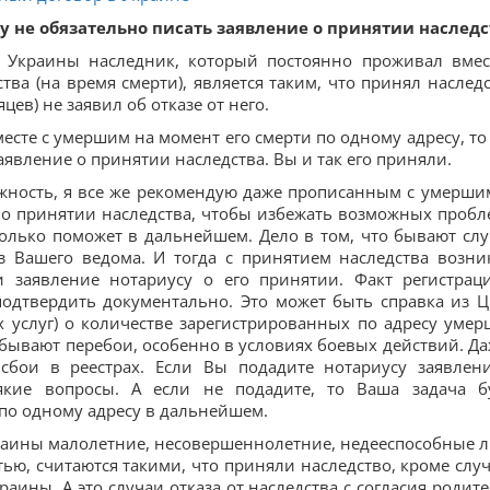
у не обязательно писать заявление о принятии наследс
Украины наследник, который постоянно проживал вмес
ва (на время смерти), является таким, что принял наследс
цев) не заявил об отказе от него.
есте с умершим на момент его смерти по одному адресу, то
аявление о принятии наследства. Вы и так его приняли.
ожность, я все же рекомендую даже прописанным с умерши
 о принятии наследства, чтобы избежать возможных пробл
только поможет в дальнейшем. Дело в том, что бывают слу
з Вашего ведома. И тогда с принятием наследства возни
 заявление нотариусу о его принятии. Факт регистрац
одтвердить документально. Это может быть справка из 
 услуг) о количестве зарегистрированных по адресу умер
 бывают перебои, особенно в условиях боевых действий. Да
бои в реестрах. Если Вы подадите нотариусу заявлен
якие вопросы. А если не подадите, то Ваша задача б
по одному адресу в дальнейшем.
аины малолетние, несовершеннолетние, недееспособные л
ью, считаются такими, что приняли наследство, кроме случ
раины. А это случаи отказа от наследства с согласия родите