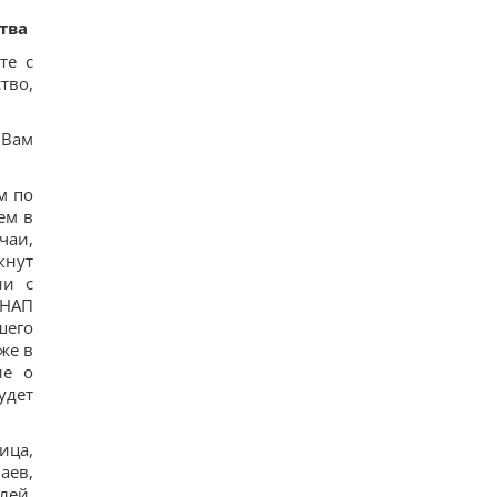
тва
те с
тво,
 Вам
м по
ем в
чаи,
кнут
ии с
ЦНАП
шего
же в
ие о
удет
ица,
аев,
лей,