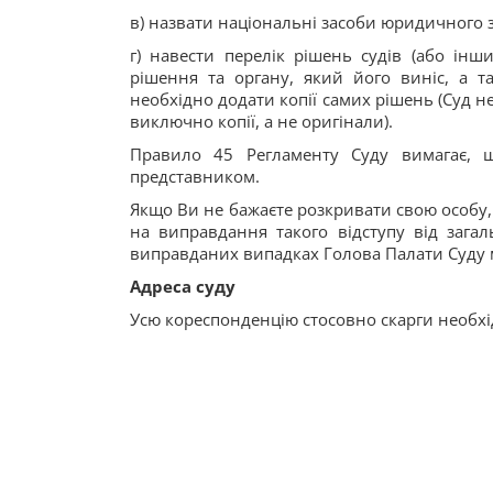
в) назвати національні засоби юридичного 
г) навести перелік рішень судів (або інш
рішення та органу, який його виніс, а т
необхідно додати копії самих рішень (Суд н
виключно копії, а не оригінали).
Правило 45 Регламенту Суду вимагає, 
представником.
Якщо Ви не бажаєте розкривати свою особу, 
на виправдання такого відступу від загал
виправданих випадках Голова Палати Суду м
Адреса суду
Усю кореспонденцію стосовно скарги необхі