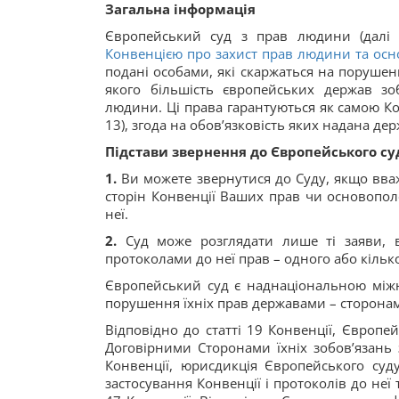
Загальна інформація
Європейський суд з прав людини (далі 
Конвенцією про захист прав людини та ос
подані особами, які скаржаться на порушен
якого більшість європейських держав з
людини. Ці права гарантуються як самою Кон
13), згода на обов’язковість яких надана де
Підстави звернення до Європейського су
1.
Ви можете звернутися до Суду, якщо вва
сторін Конвенції Ваших прав чи основопол
неї.
2.
Суд може розглядати лише ті заяви, 
протоколами до неї прав – одного або кільк
Європейський суд є наднаціональною міжн
порушення їхніх прав державами – сторонам
Відповідно до статті 19 Конвенції, Європ
Договірними Сторонами їхніх зобов’язань 
Конвенції, юрисдикція Європейського суд
застосування Конвенції і протоколів до неї 