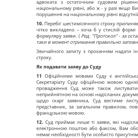
адвоката з остаточним судовим рішенн
національному рівні, або ж - у разі якщо 
порушення на національному рівні відсутні
10.
Перебіг шестимісячного строку припиняє
чітко викладено – хоча б у стислій формі
формуляру заяви. (
Ред. "Протокол" - за ос
таки в момент отримання правильно заповн
Звичайного запиту з проханням надати ін
строку.
Як подавати заяву до Суду
11
Офіційними мовами Суду є англійська
Секретаріату Суду офіційною мовою однієї
провадження Суд може також листувати
неприйнятною на основі надісланих докуме
щодо скарг заявника, Суд вестиме лис
представник, за загальним правилом, по
французькою мовою.
12.
Суд приймає лише ті заяви, які надісла
електронною поштою або факсом, Вам обо
немає необхідності бути особисто присутнім