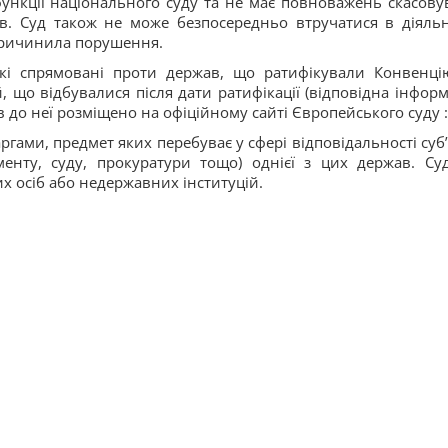
функції національного суду та не має повноважень скасову
в. Суд також не може безпосередньо втручатися в діяльн
спричинила порушення.
кі спрямовані проти держав, що ратифікували Конвенці
й, що відбувалися після дати ратифікації (відповідна інформ
в до неї розміщено на офіційному сайті Європейського суду :
гами, предмет яких перебуває у сфері відповідальності суб’
енту, суду, прокуратури тощо) однієї з цих держав. Су
х осіб або недержавних інституцій.