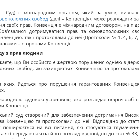
– Суд) є міжнародним органом, який за умов, визнач
новоположних свобод
(далі – Конвенція), може розглядати за
ня своїх прав. Конвенція є міжнародним договором, на підс
обов’язалися дотримуватися прав та основоположних св
венцією, так і протоколами до неї (Протоколи № 1, 4, 6, 7, 
ржавами – сторонами Конвенції.
ду з прав людини
жаєте, що Ви особисто є жертвою порушення однією з держ
ожних свобод, які захищаються Конвенцією та протоколам
в яких йдеться про порушення гарантованих Конвенціє
ох.
ародною судовою установою, яка розглядає скарги осіб 
и Конвенції.
ейський суд створений для забезпечення дотримання Висо
за Конвенцією та протоколами до неї. Відповідно до статт
у поширюється на всі питання, які стосуються тлумаченн
та які передаються на його розгляд відповідно до статей 33, 