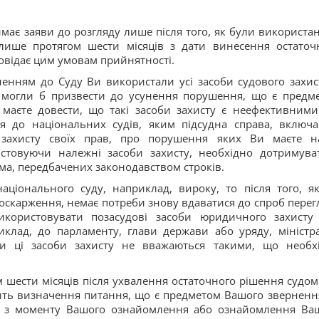
иймає заяви до розгляду лише після того, як були використані
 лише протягом шести місяців з дати винесення остаточ
повідає цим умовам прийнятності.
енням до Суду Ви використали усі засоби судового захис
кі могли б призвести до усунення порушення, що є предм
маєте довести, що такі засоби захисту є неефективними
ся до національних судів, яким підсудна справа, включ
 захисту своїх прав, про порушення яких Ви маєте н
истовуючи належні засоби захисту, необхідно дотримува
ма, передбачених законодавством строків.
ціонального суду, наприклад, вироку, то після того, я
оскарження, немає потреби знову вдаватися до спроб перег
икористовувати позасудові засоби юридичного захисту
иклад, до парламенту, глави держави або уряду, міністр
и ці засоби захисту не вважаються такими, що необх
 шести місяців після ухвалення остаточного рішення судом
ить визначення питання, що є предметом Вашого зверненн
ся з моменту Вашого ознайомлення або ознайомлення Ва