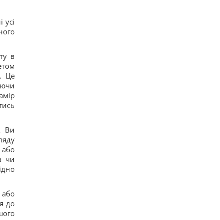
 усі
ного
ту в
етом
. Це
аючи
амір
тись
к Ви
ляду
 або
а чи
ідно
 або
я до
шого