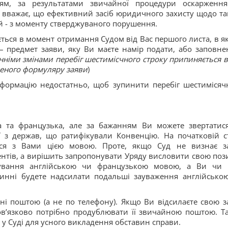
ям, за результатами звичайної процедури оскарженн
Ви вважає, що ефективний засіб юридичного захисту щодо та
й - з моменту стверджуваного порушення.
ться в момент отримання Судом від Вас першого листа, в я
 – предмет заяви, яку Ви маєте намір подати, або заповне
танніми змінами перебіг шестимісчного строку припиняється в
еного формуляру заяви
)
формацію недостатньо, щоб зупинити перебіг шестимісяч
 та французька, але за бажанням Ви можете звертатис
 з держав, що ратифікували Конвенцію. На початковій ст
ся з Вами цією мовою. Проте, якщо Суд не визнає з
нтів, а вирішить запропонувати Уряду висловити свою поз
тування англійською чи французькою мовою, а Ви чи
винні будете надсилати подальші зауваження англійсько
ні поштою (а не по телефону). Якщо Ви відсилаєте свою з
в’язково потрібно продублювати її звичайною поштою. Т
 у Суді для усного викладення обставин справи.