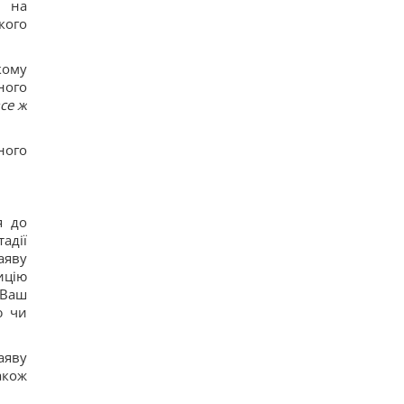
я на
кого
кому
ного
се ж
ного
я до
адії
аяву
ицію
 Ваш
ю чи
аяву
акож