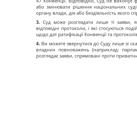
47 Конвенції. Відповідно, Суд не виконує 
або змінювати рішення національних суді
органу влади, дія або бездіяльність якого 
3.
Суд може розглядати лише ті заяви, я
відповідні протоколи, і які стосуються поді
щодо дат ратифікації Конвенції та протоколі
4.
Ви можете звернутися до Суду лише зі скар
владних повноважень (наприклад: парлам
розглядає заяви, спрямовані проти приватни