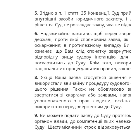
5.
Згідно з п. 1 статті 35 Конвенції, Суд пр
внутрішні засоби юридичного захисту, і
рішення. Суд не розглядає заяву, яка не від
6.
Надзвичайно важливо, щоб перед зверн
державі, проти якої спрямована заява, я
оскарження; в протилежному випадку Ви 
означає, що Вам слід спочатку звернути
відповідну вищу судову інстанцію, для
поскаржитись до Суду. Крім того, викор
національних процесуальних правил, зокре
8.
Якщо Ваша заява стосується рішення на
використали звичайну процедуру судового 
цього рішення. Також не обов’язково в
звертатися зі скаргами або заявами, напр
уповноваженого з прав людини, оскільк
використати перед зверненням до Суду.
9.
Ви можете подати заяву до Суду протягом
органом влади, до компетенції яких належ
Суду. Шестимісячний строк відраховуєть