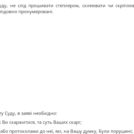
уду, не слід прошивати степлером, склеювати чи скріплю
слідовно пронумеровані.
 Суду, в заяві необхідно:
 Ви скаржитися, та суть Ваших скарг;
або протоколами до неї, які, на Вашу думку, були порушені;