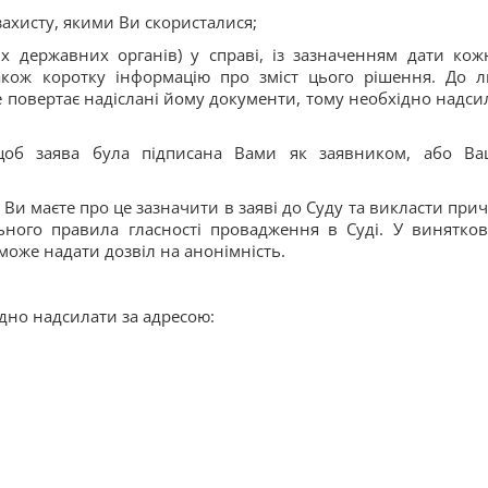
захисту, якими Ви скористалися;
их державних органів) у справі, із зазначенням дати кож
акож коротку інформацію про зміст цього рішення. До л
е повертає надіслані йому документи, тому необхідно надси
щоб заява була підписана Вами як заявником, або В
Ви маєте про це зазначити в заяві до Суду та викласти при
ьного правила гласності провадження в Суді. У винятков
оже надати дозвіл на анонімність.
дно надсилати за адресою: