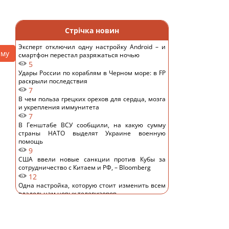
Стрічка новин
Эксперт отключил одну настройку Android – и
аму
смартфон перестал разряжаться ночью
5
Удары России по кораблям в Черном море: в FP
раскрыли последствия
7
В чем польза грецких орехов для сердца, мозга
и укрепления иммунитета
7
В Генштабе ВСУ сообщили, на какую сумму
страны НАТО выделят Украине военную
помощь
9
США ввели новые санкции против Кубы за
сотрудничество с Китаем и РФ, – Bloomberg
12
Одна настройка, которую стоит изменить всем
владельцам новых телевизоров
12
Ученые нашли отпечатки пальцев на керамике
возрастом 8000 лет: что их удивило
13