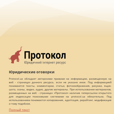
Юридические оговорки
Protocol.ua обладает авторскими правами на информацию, размещенную на
веб - страницах данного ресурса, если не указано иное. Под информацией
понимаются тексты, комментарии, статьи, фотоизображения, рисунки, ящик-
шота, сканы, видео, аудио, другие материалы. При использовании материалов,
размещенных на веб - страницах «Протокол» наличие гиперссылки открытого
для индексации поисковыми системами на protocol.ua обязательна. Под
использованием понимается копирования, адаптация, рерайтинг, модификация
и тому подобное.
Полный текст