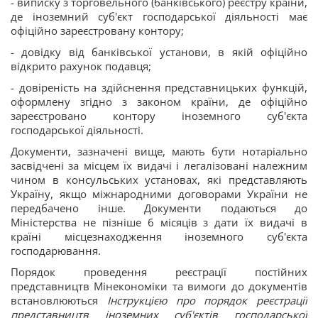
- виписку з торговельного (банківського) реєстру країни,
де іноземний суб'єкт господарської діяльності має
офіційно зареєстровану контору;
- довідку від банківської установи, в якій офіційно
відкрито рахунок подавця;
- довіреність на здійснення представницьких функцій,
оформлену згідно з законом країни, де офіційно
зареєстровано контору іноземного суб'єкта
господарської діяльності.
Документи, зазначені вище, мають бути нотаріально
засвідчені за місцем їх видачі і легалізовані належним
чином в консульських установах, які представляють
Україну, якщо міжнародними договорами України не
передбачено інше. Документи подаються до
Міністерства не пізніше 6 місяців з дати їх видачі в
країні місцезнаходження іноземного суб'єкта
господарювання.
Порядок проведення реєстрації постійних
представництв Мінекономіки та вимоги до документів
встановлюються
Інструкцією про порядок реєстрації
представництв іноземних суб'єктів господарської