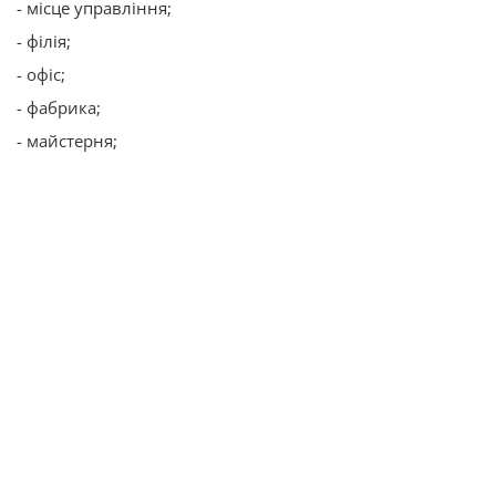
- місце управління;
- філія;
- офіс;
- фабрика;
- майстерня;