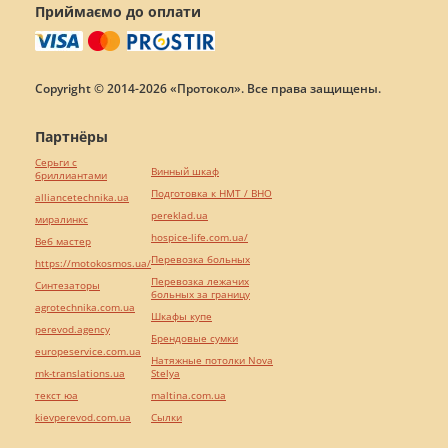
Приймаємо до оплати
Copyright © 2014-2026 «Протокол». Все права защищены.
Партнёры
Серьги с
Винный шкаф
бриллиантами
Подготовка к НМТ / ВНО
alliancetechnika.ua
pereklad.ua
миралинкс
hospice-life.com.ua/
Веб мастер
Перевозка больных
https://motokosmos.ua/
Перевозка лежачих
Синтезаторы
больных за границу
agrotechnika.com.ua
Шкафы купе
perevod.agency
Брендовые сумки
europeservice.com.ua
Натяжные потолки Nova
mk-translations.ua
Stelya
текст юа
maltina.com.ua
kievperevod.com.ua
Cылки