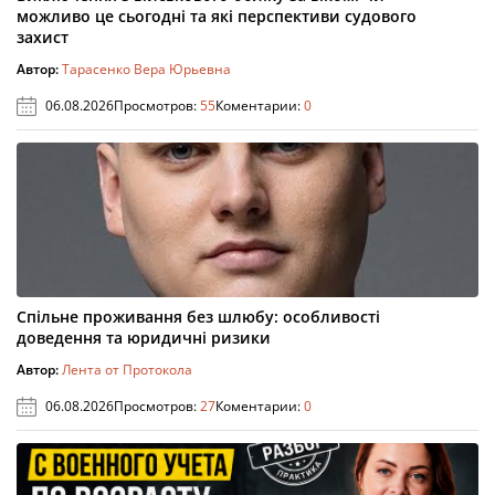
можливо це сьогодні та які перспективи судового
захист
Автор:
Тарасенко Вера Юрьевна
06.08.2026
Просмотров:
55
Коментарии:
0
Спільне проживання без шлюбу: особливості
доведення та юридичні ризики
Автор:
Лента от Протокола
06.08.2026
Просмотров:
27
Коментарии:
0