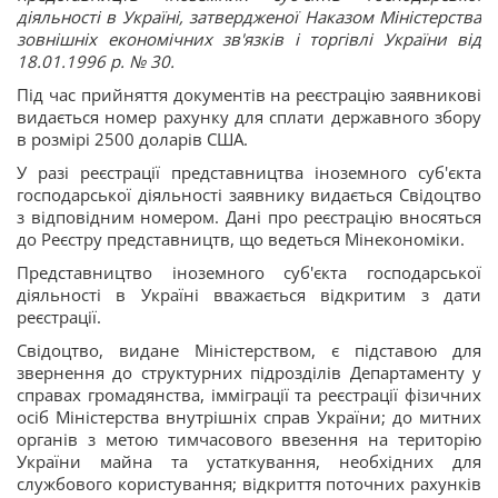
діяльності в Україні, затвердженої Наказом Міністерства
зовнішніх економічних зв'язків і торгівлі України від
18.01.1996 р. № 30.
Під час прийняття документів на реєстрацію заявникові
видається номер рахунку для сплати державного збору
в розмірі 2500 доларів США.
У разі реєстрації представництва іноземного суб'єкта
господарської діяльності заявнику видається Свідоцтво
з відповідним номером. Дані про реєстрацію вносяться
до Реєстру представництв, що ведеться Мінекономіки.
Представництво іноземного суб'єкта господарської
діяльності в Україні вважається відкритим з дати
реєстрації.
Свідоцтво, видане Міністерством, є підставою для
звернення до структурних підрозділів Департаменту у
справах громадянства, імміграції та реєстрації фізичних
осіб Міністерства внутрішніх справ України; до митних
органів з метою тимчасового ввезення на територію
України майна та устаткування, необхідних для
службового користування; відкриття поточних рахунків