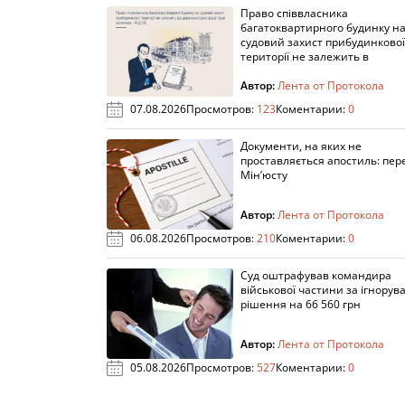
Право співвласника
багатоквартирного будинку н
судовий захист прибудинкової
території не залежить в
Автор:
Лента от Протокола
07.08.2026
Просмотров:
123
Коментарии:
0
Документи, на яких не
проставляється апостиль: пере
Мін’юсту
Автор:
Лента от Протокола
06.08.2026
Просмотров:
210
Коментарии:
0
Суд оштрафував командира
військової частини за ігнорув
рішення на 66 560 грн
Автор:
Лента от Протокола
05.08.2026
Просмотров:
527
Коментарии:
0