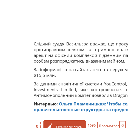
Слідчий суддя Васильєва вважає, що прок
протиправним шляхом та отримано внасл
арешт на офісний комплекс з підземним па
особам розпоряджатись вказаним майном.
За інформацією на сайтах агентств нерухом
$15,5 млн.
За даними аналітичної системи YouControl,
Investments Limited, яке контролюєтьс
Антимонопольний комітет дозволив Dragon C
Интервью:
Ольга Пламеницкая: Чтобы со
правительственные структуры за преде
0
1696
0
Просмотров
Понравилось