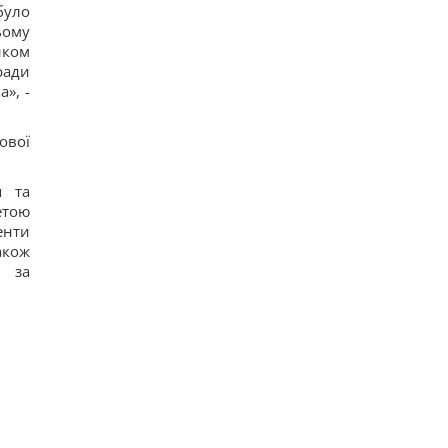
прячется в Москве, - The Telegraph
було
16
ьому
Россия может применить ядерное оружие
иком
против Украины: в МИД Турции назвали
ради
реальное условие
», -
18
Европейские реки обмелели: DW рассказал,
идет ли речь о недостатке питьевой воды
ової
15
Россия нанесла удар по центру Павлограда:
есть раненые
я та
19
етою
Известный американский актёр обратился к
Путину на фоне ударов по Украине
енти
14
акож
Когда Украина начнет производство ракет
в за
Patriot: Зеленский сказал, от чего зависят сроки
12