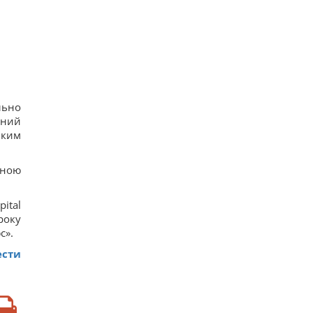
льно
ений
яким
іною
ital
року
с».
ести