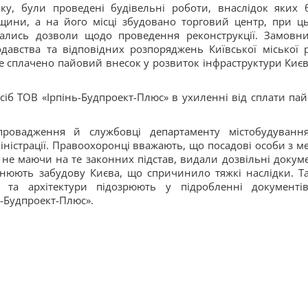
у, були проведені будівельні роботи, внаслідок яких 
щини, а на його місці збудовано торговий центр, при ц
вались дозволи щодо проведення реконструкції. Замовн
авства та відповідних розпоряджень Київської міської 
е сплачено пайовий внесок у розвиток інфраструктури Києва
іб ТОВ «Ірпінь-Будпроект-Плюс» в ухиленні від сплати пай
провадження й службовці департаменту містобудуванн
міністрації. Правоохоронці вважають, що посадові особи з м
 не маючи на те законних підстав, видали дозвільні докум
снюють забудову Києва, що спричинило тяжкі наслідки. Т
я та архітектури підозрюють у підробленні документі
-Будпроект-Плюс».