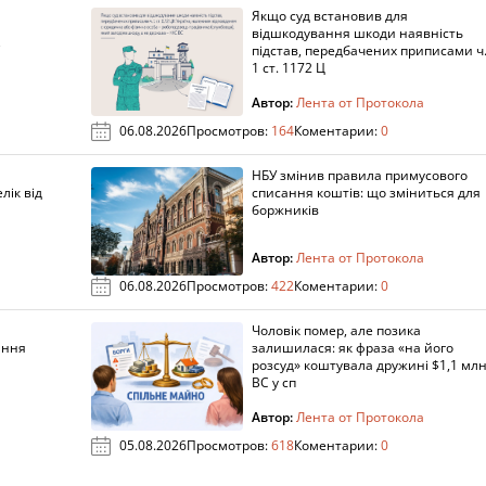
Якщо суд встановив для
а
відшкодування шкоди наявність
підстав, передбачених приписами ч
1 ст. 1172 Ц
Автор:
Лента от Протокола
06.08.2026
Просмотров:
164
Коментарии:
0
НБУ змінив правила примусового
лік від
списання коштів: що зміниться для
боржників
Автор:
Лента от Протокола
06.08.2026
Просмотров:
422
Коментарии:
0
Чоловік помер, але позика
ання
залишилася: як фраза «на його
розсуд» коштувала дружині $1,1 млн
ВС у сп
Автор:
Лента от Протокола
05.08.2026
Просмотров:
618
Коментарии:
0