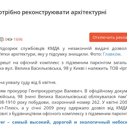
потрібно реконструювати архітектурні
Отключить рекл
0
1696
підозрює службовців КМДА у незаконній видачі дозвол
'ятки архітектури, яку у підсумку знищили. Фото:
Главком
.
решт на офісний комплекс з підземним паркінгом загал
 вул. Велика Васильківська, 98 у Києві і належить ТОВ «Ірп
а ухвалу суду від 6 квітня.
ням прокурор Генпрокуратури Валевич. В офіційному докум
йська, 98 (нині Велика Васильківська) облікувалася пам'
-1910 року побудови, охоронний номер 262. У квітні 200
кт-Плюс», а у січні 2009 року одержало дозвіл від КМД
івлі з будівництвом офісного комплексу з підземним паркін
wer – самый высокий, дорогой и экологичный небос