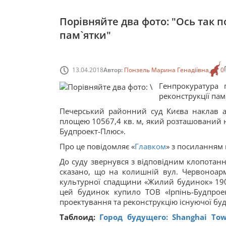
Порівняйте два фото: "Ось так 
пам`ятки"
13.04.2018
Автор:
Понзель Марина Генадіївна
0
Генпрокуратура 
реконструкції пам
Печерський районний суд Києва наклав а
площею 10567,4 кв. м, який розташований на
Будпроект-Плюс».
Про це повідомляє «
Главком
» з посиланням н
До суду звернувся з відповідним клопотан
сказано, що на колишній вул. Червоноармі
культурної спадщини «Жилий будинок» 1908
цей будинок купило ТОВ «Ірпінь-Будпрое
проектування та реконструкцію існуючої буд
Таблоид:
Город будущего: Shanghai To