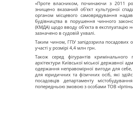
«Проте власником, починаючи з 2011 рок
знищено вказаний об'єкт культурної спад
органом місцевого самоврядування нада
будівництва в порушення чинного законод
(КМДА) щодо вводу об'єкта в експлуатацію н
зазначено в судовій ухвалі.
Таким чином, ГПУ запідозрила посадових ос
участі у розмірі 4,4 млн грн.
Також серед фігурантів кримінального 
архітектури Київської міської державної ад
одержання неправомірної вигоди для себе,
для юридичних та фізичних осіб, які здій
посадовців департаменту містобудуванн
попередньою змовою з особами ТОВ «Ірпінь