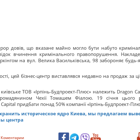
урор довів, що вказане майно могло бути набуто криміна
ідок вчинення кримінального правопорушення. Наклад
ркінгом на вул. Велика Васильківська, 98 забороняє будь-
ості, цей бізнес-центр виставлявся недавно на продаж за ц
 київське ТОВ «Ірпінь-Будпроект-Плюс» належить Dragon Cap
я громадянином Чехії Томашем Фіалою. 19 січня цього 
apital придбати понад 50% компанії «Ірпінь-Будпроект-Плю
хранить историческое ядро Киева, мы предлагаем выв
лы центра
Коментарии