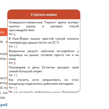
Стрічка новин
Усовершенствованные "Герани" врага: эксперт
оценил угрозу и раскрыл способ
противодействия
аму
6
В Нью-Йорке нашли простой способ снизить
ів з
температуру крыши почти на 25 °C
11
Выпросила рецепт кабачков по-корейски у
ьною
продавца на рынке: готовлю просто так и на
інь-
зиму
8
Пономарев в день 53-летия раскрыл свой
самый большой секрет
11
енті
Как отучить кота запрыгивать на стол:
ятка
владельцы поделились рабочими методами
8-го
11
А на
"Я не вывожу": победительница "Холостяка"
ошарашила признанием после свадьбы
гом.
13
креб
Известный украинский певец попал в ДТП в
Киеве и показал фото