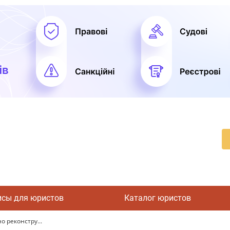
исы для юристов
Каталог юристов
о реконстру...