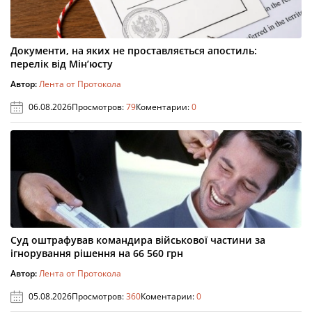
Документи, на яких не проставляється апостиль:
перелік від Мін’юсту
Автор:
Лента от Протокола
06.08.2026
Просмотров:
79
Коментарии:
0
Суд оштрафував командира військової частини за
ігнорування рішення на 66 560 грн
Автор:
Лента от Протокола
05.08.2026
Просмотров:
360
Коментарии:
0