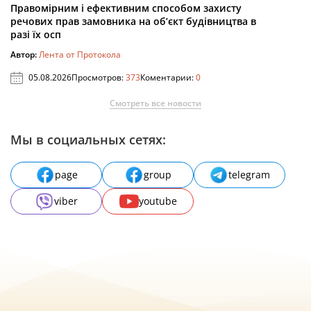
Правомірним і ефективним способом захисту
речових прав замовника на об’єкт будівництва в
разі їх осп
Автор:
Лента от Протокола
05.08.2026
Просмотров:
373
Коментарии:
0
Смотреть все новости
Мы в социальных сетях:
page
group
telegram
viber
youtube