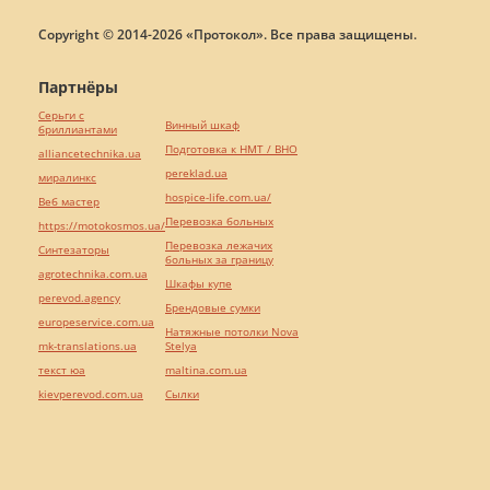
Copyright © 2014-2026 «Протокол». Все права защищены.
Партнёры
Серьги с
Винный шкаф
бриллиантами
Подготовка к НМТ / ВНО
alliancetechnika.ua
pereklad.ua
миралинкс
hospice-life.com.ua/
Веб мастер
Перевозка больных
https://motokosmos.ua/
Перевозка лежачих
Синтезаторы
больных за границу
agrotechnika.com.ua
Шкафы купе
perevod.agency
Брендовые сумки
europeservice.com.ua
Натяжные потолки Nova
mk-translations.ua
Stelya
текст юа
maltina.com.ua
kievperevod.com.ua
Cылки