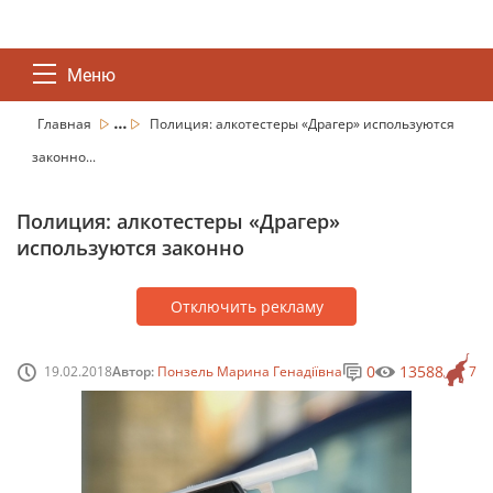
Меню
...
Главная
Полиция: алкотестеры «Драгер» используются
законно...
Полиция: алкотестеры «Драгер»
используются законно
Отключить рекламу
0
13588
19.02.2018
Автор:
Понзель Марина Генадіївна
7